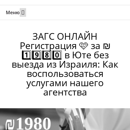
Меню
Свадьбы за границей
Вызов супруга или партнера в Израиль
Онлайн брак в Юте
Свяжитесь 24/7
ЗАГС ОНЛАЙН
Регистрация 🩷 за ₪
1️⃣9️⃣8️⃣0️⃣ в Юте без
выезда из Израиля: Как
воспользоваться
услугами нашего
агентства