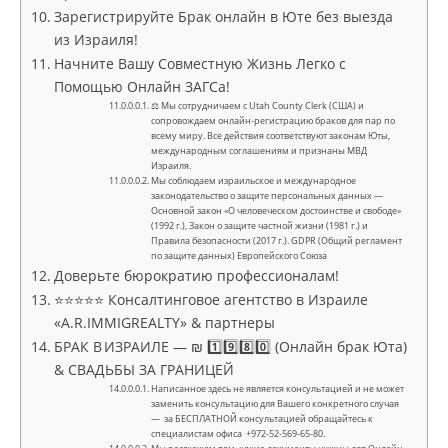
Зарегистрируйте Брак онлайн в Юте без выезда
из Израиля!
Начните Вашу Совместную Жизнь Легко с
Помощью Онлайн ЗАГСа!
⚖ Мы сотрудничаем с Utah County Clerk (США) и
сопровождаем онлайн-регистрацию браков для пар по
всему миру. Все действия соответствуют законам Юты,
международным соглашениям и признаны МВД
Израиля.
Мы соблюдаем израильское и международное
законодательство о защите персональных данных —
Основной закон «О человеческом достоинстве и свободе»
(1992 г.), Закон о защите частной жизни (1981 г.) и
Правила безопасности (2017 г.). GDPR (Общий регламент
по защите данных) Европейского Союза
Доверьте бюрократию профессионалам!
⭐⭐⭐⭐⭐ Консалтинговое агентство в Израиле
«A.R.IMMIGREALTY» & партнеры
БРАК В ИЗРАИЛЕ — ₪ 1️⃣9️⃣8️⃣0️⃣ (Онлайн брак Юта)
& СВАДЬБЫ ЗА ГРАНИЦЕЙ
Написанное здесь не является консультацией и не может
заменить консультацию для Вашего конкретного случая
— за БЕСПЛАТНОЙ консультацией обращайтесь к
специалистам офиса +972-52-569-65-80.