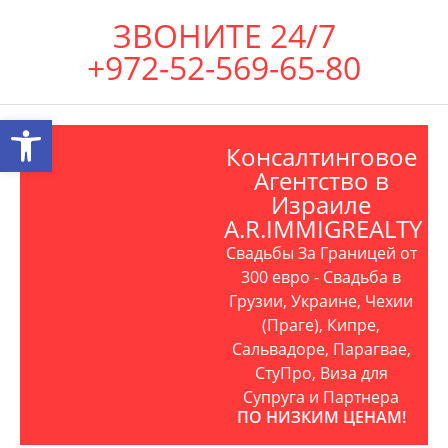
ЗВОНИТЕ 24/7
+972-52-569-65-80
Открыть панель инструментов
Консалтинговое
Агентство в
Израиле
A.R.IMMIGREALTY
Свадьбы За Границей от
300 евро - Свадьба в
Грузии, Украине, Чехии
(Праге), Кипре,
Сальвадоре, Парагвае,
СтуПро, Виза для
Супруга и Партнера
ПО НИЗКИМ ЦЕНАМ!