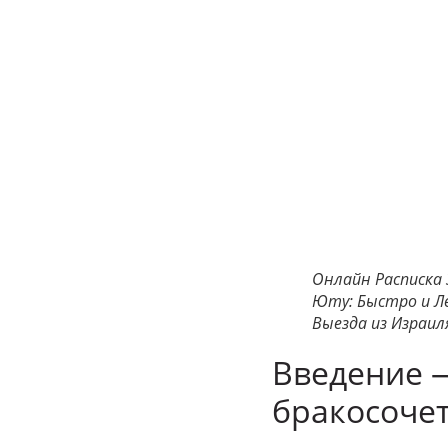
Онлайн Расписка ЗА
Юту: Быстро и Л
Выезда из Израил
Введение —
брако­соче