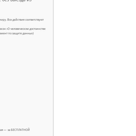
иру. Все действия соответствуют
кон «О человеческом достоинстве
гламент по защите данных)
лучая — за БЕСПЛАТНОЙ