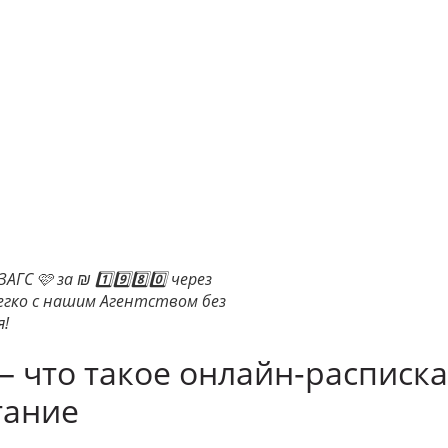
ГС 🩷 за ₪ 1️⃣9️⃣8️⃣0️⃣ через
егко с нашим Агентством без
я!
 что такое онлайн‑расписк
тание