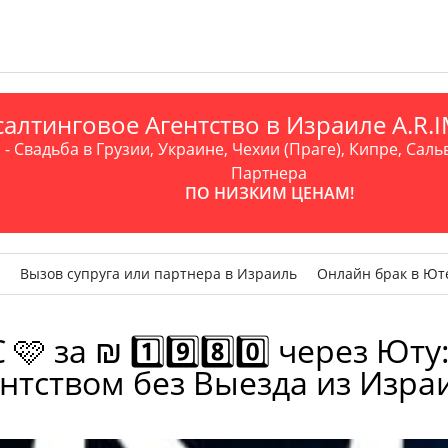
алтинговое Агентство в Израиле A.R
- Свадьба в Грузии, Украине, Чехии (Праге), Кипре, Саль
Партнера
ПО НИЗКИМ ЦЕНАМ!
Вызов супруга или партнера в Израиль
Онлайн брак в Ют
 за ₪ 1️⃣9️⃣8️⃣0️⃣ через Юту
нтством без Выезда из Изра