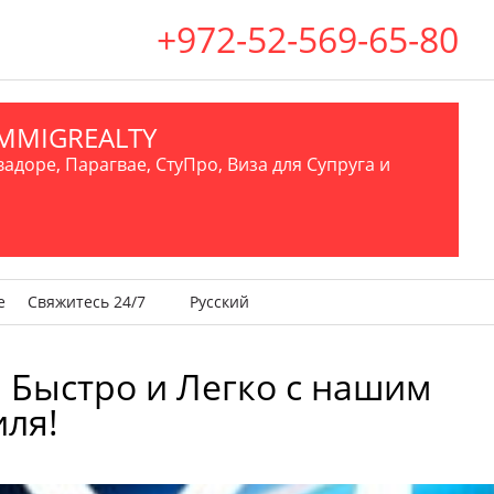
+972-52-569-65-80
.IMMIGREALTY
вадоре, Парагвае, СтуПро, Виза для Супруга и
е
Свяжитесь 24/7
Русский
: Быстро и Легко с нашим
иля!