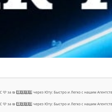
 🩷 за ₪ 1️⃣9️⃣8️⃣0️⃣ через Юту: Быстро и Легко с нашим Агентст
 🩷 за ₪ 1️⃣9️⃣8️⃣0️⃣ через Юту: Быстро и Легко с нашим Агентст