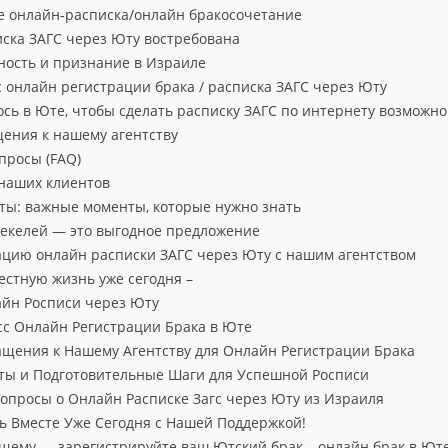
е онлайн‑расписка/онлайн брако­сочетание
ска ЗАГС через Юту востребована
ность и признание в Израиле
с онлайн регистрации брака / расписка ЗАГС через Юту
сь в Юте, чтобы сделать расписку ЗАГС по интернету возможн
ения к нашему агентству
просы (FAQ)
наших клиентов
ты: важные моменты, которые нужно знать
екелей — это выгодное предложение
ацию онлайн расписки ЗАГС через Юту с нашим агентством
стную жизнь уже сегодня –
йн Росписи через Юту
сс Онлайн Регистрации Брака в Юте
щения к Нашему Агентству для Онлайн Регистрации Брака
ты и Подготовительные Шаги для Успешной Росписи
опросы о Онлайн Расписке Загс через Юту из Израиля
 Вместе Уже Сегодня с Нашей Поддержкой!
ущему — зарегистрируйте ваш Ютский брак – онлайн брак в Юте