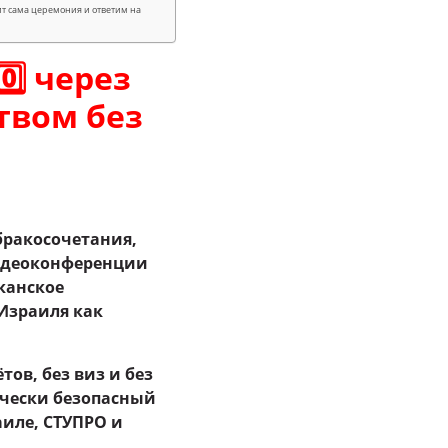
ит сама церемония и ответим на
⃣0️⃣ через
ством без
бракосочетания,
идеоконференции
канское
 Израиля как
тов, без виз и без
чески безопасный
иле, СТУПРО и