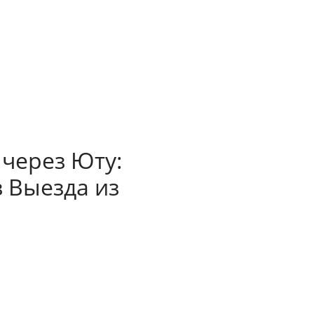
⃣ через Юту:
з Выезда из