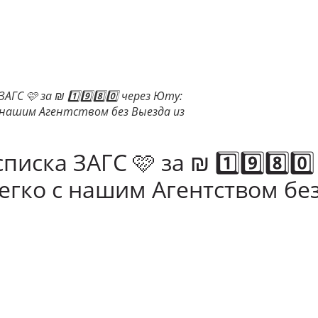
АГС 🩷 за ₪ 1️⃣9️⃣8️⃣0️⃣ через Юту:
 нашим Агентством без Выезда из
иска ЗАГС 🩷 за ₪ 1️⃣9️⃣8️⃣0️
егко с нашим Агентством бе