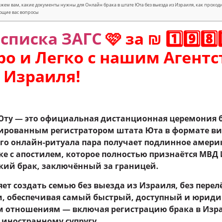
жем вам, какие документы нужны для Онлайн брака в штате Юта без выезда из Израиля, как проход
ющие вас вопросы
списка ЗАГС
🩷 за ₪ 1️⃣9️⃣8️
тро и Легко с нашим Агент
 Израиля!
Юту — это официальная дистанционная церемония 
ированным регистратором штата Юта в формате в
ого онлайн-ритуала пара получает подлинное амери
ке с апостилем, которое полностью признаётся МВД
ий брак, заключённый за границей.
ет создать семью без выезда из Израиля, без перелё
, обеспечивая самый быстрый, доступный и юриди
 отношениям — включая регистрацию брака в Изра
 иностранному супругу.