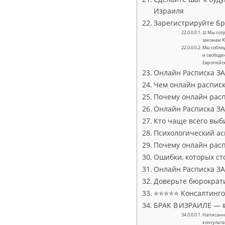
Израиля
Зарегистрируйте Бр
⚖ Мы сотр
законам 
Мы соблюд
и свободе
Европейс
Онлайн Расписка ЗА
Чем онлайн расписк
Почему онлайн расп
Онлайн Расписка ЗА
Кто чаще всего выб
Психологический ас
Почему онлайн распи
Ошибки, которых ст
Онлайн Расписка ЗА
Доверьте бюрократ
⭐⭐⭐⭐⭐ Консалтингов
БРАК В ИЗРАИЛЕ — ₪
Написанно
консульта