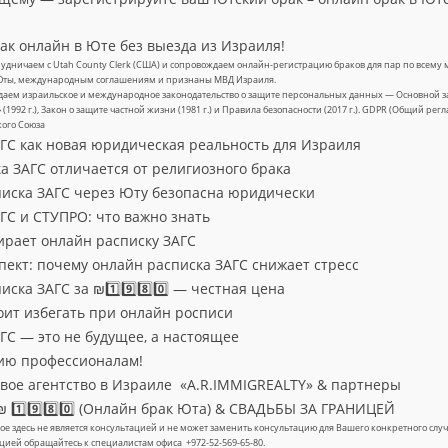
ак онлайн в Юте без выезда из Израиля!
удничаем с Utah County Clerk (США) и сопровождаем онлайн-регистрацию браков для пар по всему м
Юты, международным соглашениям и признаны МВД Израиля.
аем израильское и международное законодательство о защите персональных данных — Основной за
» (1992 г.), Закон о защите частной жизни (1981 г.) и Правила безопасности (2017 г.). GDPR (Общий ре
кого Союза
ГС как новая юридическая реальность для Израиля
а ЗАГС отличается от религиозного брака
иска ЗАГС через Юту безопасна юридически
ГС и СТУПРО: что важно знать
ирает онлайн расписку ЗАГС
пект: почему онлайн расписка ЗАГС снижает стресс
ска ЗАГС за ₪1️⃣9️⃣8️⃣0️⃣ — честная цена
оит избегать при онлайн росписи
ГС — это не будущее, а настоящее
ию профессионалам!
ое агентство в Израиле «A.R.IMMIGREALTY» & партнеры
 1️⃣9️⃣8️⃣0️⃣ (Онлайн брак Юта) & СВАДЬБЫ ЗА ГРАНИЦЕЙ
е здесь не является консультацией и не может заменить консультацию для Вашего конкретного с
цией обращайтесь к специалистам офиса +972-52-569-65-80.