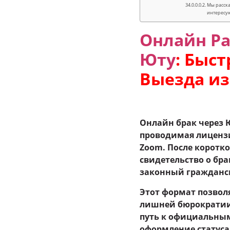
Мы расска
интересу
Онлайн Ра
Юту
: Быс
Выезда из
Онлайн брак через 
проводимая лиценз
Zoom. После коротк
свидетельство о бра
законный гражданск
Этот формат позволя
лишней бюрократии
путь к официальным
оформление статуса