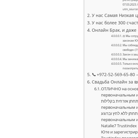
07.03.2023.
utm_source
У нас Самая Низкая ц
У нас более 300 счас
Онлайн Брак, и даже
⚖ Мы сотру
законам Ю
Мы соблюда
свободе» (19
Закон о за
Мы занимае
Только онл
посмотреть
📞 +972‑52‑569‑65‑8
Свадьба Онлайн за ₪ 
ОТЛИЧНО на основании 60 отзыв
первоначальным источником отзыва явля
למי שרוצה להתחתן אזרחית בקלילות Опубликовано на Google The
первоначальным источником отзыва явля
 ממליץ לכולם מי שרוצה להתחתן ללא לחץ וברוגע
первоначальным источником отзыва явл
Natalie7 Trustind
Юте и зарегистрир