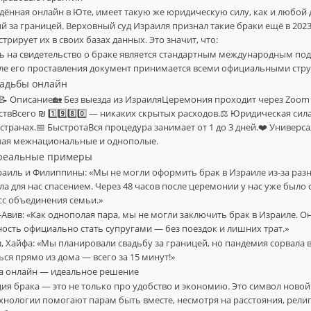
едённая онлайн в Юте, имеет такую же юридическую силу, как и любой
й за границей. Верховный суд Израиля признал такие браки ещё в 2023
рирует их в своих базах данных. Это значит, что:
ль на свидетельство о браке является стандартным международным по
ле его проставления документ принимается всеми официальными стр
вадьбы онлайн
 Описание🏡 Без выезда из ИзраиляЦеремония проходит через Zoom
твВсего ₪ 1️⃣9️⃣8️⃣0️⃣ — никаких скрытых расходов.⚖️ Юридическая сил
 странах.📅 БыстротаВся процедура занимает от 1 до 3 дней.❤️ Универ
чая межнациональные и однополые.
 реальные примеры
раиль и Филиппины: «Мы не могли оформить брак в Израиле из-за раз
ла для нас спасением. Через 48 часов после церемонии у нас уже было 
сс объединения семьи.»
ь-Авив: «Как однополая пара, мы не могли заключить брак в Израиле. 
ость официально стать супругами — без поездок и лишних трат.»
, Хайфа: «Мы планировали свадьбу за границей, но пандемия сорвала в
ся прямо из дома — всего за 15 минут!»
ба онлайн — идеальное решение
ия брака — это не только про удобство и экономию. Это символ новой
технологии помогают парам быть вместе, несмотря на расстояния, рели