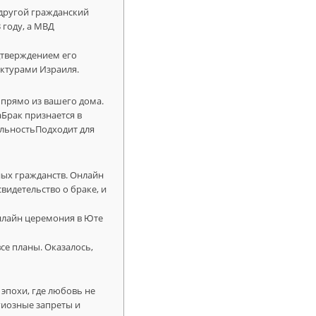
 другой гражданский
 году, а МВД
дтверждением его
уктурами Израиля.
 прямо из вашего дома.
аБрак признается в
сальностьПодходит для
ных гражданств. Онлайн
свидетельство о браке, и
Онлайн церемония в Юте
се планы. Оказалось,
 эпохи, где любовь не
гиозные запреты и