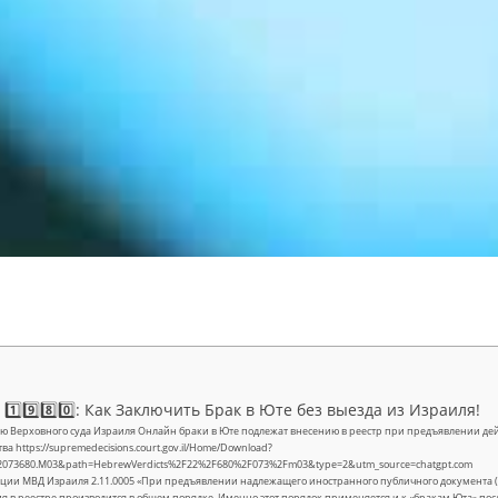
1️⃣9️⃣8️⃣0️⃣: Как Заключить Брак в Юте без выезда из Израиля!
 Верховного суда Израиля Онлайн браки в Юте подлежат внесению в реестр при предъявлении де
ва https://supremedecisions.court.gov.il/Home/Download?
22073680.M03&path=HebrewVerdicts%2F22%2F680%2F073%2Fm03&type=2&utm_source=chatgpt.com
ции МВД Израиля 2.11.0005 «При предъявлении надлежащего иностранного публичного документа (с
я в реестре производится в общем порядке. Именно этот порядок применяется и к «бракам Юта» по