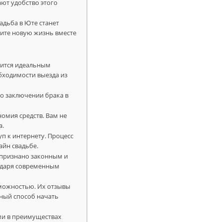
ют удобство этого
адьба в Юте станет
ите новую жизнь вместе
вится идеальным
обходимости выезда из
 о заключении брака в
омия средств. Вам не
а.
п к интернету. Процесс
айн свадьбе.
 признано законным и
одаря современным
зможностью. Их отзывы
чный способ начать
ами в преимуществах