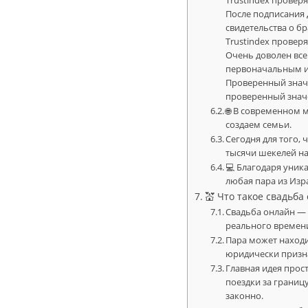
Trustindex провер
После подписания 
свидетельства о б
Trustindex провер
Очень доволен всем
первоначальным ис
Проверенный значо
проверенный значо
🌐 В современном 
создаем семьи.
Сегодня для того, 
тысячи шекелей на
💻 Благодаря уник
любая пара из Изра
💒 Что такое свадьба
Свадьба онлайн — 
реального времени
Пара может находи
юридически призна
Главная идея прос
поездки за границ
законно.