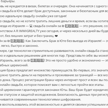
 барьеры.
овь не нуждается в визах, билетах и очередях. Она начинается с одного 
 свадьба в Юте делает брак доступным, законным и безопасным для вс
вою идеальную свадьбу онлайн уже сегодня!
 о свадьбе, но не хотите тратить лишние деньги и время, если вы хоти
зда из Израиля — 💻 свадьба онлайн за ₪ 1️⃣9️⃣8️⃣0️⃣ — это решение, с
гентством A R IMMIGREALTY уже сегодня, и через несколько дней вы бу
т, без лишних затрат и без границ. ❤️
 за ₪ 1️⃣9️⃣8️⃣0️⃣: Как Заключить Брак в Юте без выезда из Израиля! —
легко, быстро и законно.
ире, где технологии стремительно развиваются, онлайн-свадьба стано
о и идеальным решением для многих пар. Представьте себе: вы может
Израиль, всего за ₪ 1️⃣9️⃣8️⃣0️⃣! Это не просто удобно и экономично — 
дебных церемоний.
ция брака предлагает множество преимуществ. Во-первых, это значи
 нужно тратить деньги на перелеты и проживание за границей — все мо
 дома. Процесс регистрации брака через интернет прост и ясен: вы п
онлайн свадьбе, которое поможет вам с легкостью пройти все этапы.
кой церемонии гарантируется законами Юты. Ваш брак будет юридиче
м статусом и защитой молодоженов. Безопасность данных при регист
ечивается современными технологиями шифрования.
 воспользовались этой возможностью и делятся своими успешными и