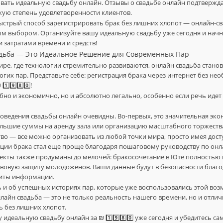
вать идеальную свадьбу онлайн. Отзывы о свадьбе онлайн подтвержда
кую степень удовлетворенности клиентов.
ыстрый способ зарегистрировать брак без лишних хлопот — онлайн-св
м выбором. Организуйте вашу идеальную свадьбу уже сегодня и начн
затратами времени и средств!
дьба — Это Идеальное Решение для Современных Пар
ре, где технологии стремительно развиваются, онлайн свадьба стано
гих пар. Представьте себе: регистрация брака через интернет без не
️⃣9️⃣8️⃣0️⃣!
обно и экономично, но и абсолютно легально, особенно если речь идет
ведения свадьбы онлайн очевидны. Во-первых, это значительная экон
льшие суммы на аренду зала или организацию масштабного торжеств
тво — все можно организовать из любой точки мира, просто имея досту
ции брака стал еще проще благодаря пошаговому руководству по онл
екты также продуманы до мелочей: бракосочетание в Юте полностью
авовую защиту молодоженов. Ваши данные будут в безопасности благ
иты информации.
ь и об успешных историях пар, которые уже воспользовались этой во
лайн свадьба — это не только реальность нашего времени, но и отли
 без лишних хлопот.
идеальную свадьбу онлайн за ₪ 1️⃣9️⃣8️⃣0️⃣ уже сегодня и убедитесь с