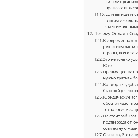
смогли организо
процесса и высо
Если вы ищете б
вашим идеальны
с минимальными 
Почему Онлайн Сва
В современном ми
решением для мно
страны, всего за ₪ 1
Это не только уд
Юте.
Преимущества про
нужно тратить бо
Во-вторых, удобс
быстрой регистра
Юридические асп
обеспечивает пр
технологиям защ
Не стоит забыват
подтверждают: он
совместную жизнь
Организуйте вашу 