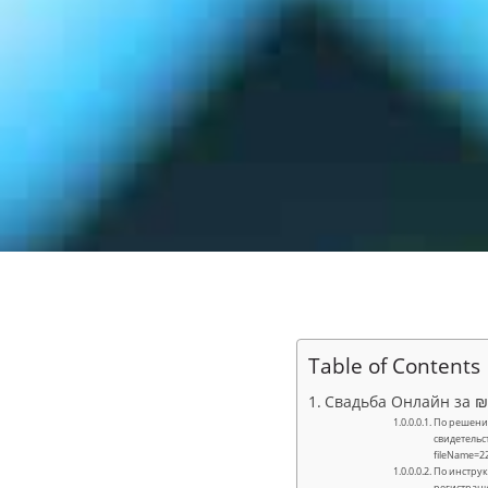
Table of Contents
Свадьба Онлайн за ₪ 
По решению
свидетельст
fileName=
По инструк
регистраци