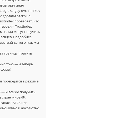
ло быстро и легко.
чили оригинал
ogle sergey ovchinnikov
е сделали отлично.
ustindex проверяет, что
вердил: Trustindex
омпании могут получить
месяцев. Подробнее
ествий до того, как мы
за границу, тратить
льностью — и теперь
з дома!
я проводится в режиме
е — и все же получить
 стран мира 🌍.
рганах ЗАГСа или
 экономично и абсолютно