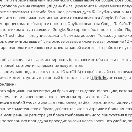
яет, что первоначальным источником отзыва является Google. Все прош
договора уже на следующий день была церемония и через месяц полу
раке с апостилем. Спасибо большое, рекомендуем💯 Опубликовано на Go
яет, что первоначальным источником отзыва является Google. Ребята вс
 процессом, все быстро и понятно. Опубликовано на Google Tal0404 Tr
точником отзыва является Google. Все хорошо, большое спасибо! Подт
к Trustindex — это универсальный символ доверия. Только лучшие к
к с рейтингом выше 4.5 на основе отзывов клиентов за последние 12 
мире технологии меняют все аспекты нашей жизни — от работы и путеш
чтобы официально зарегистрировать брак, вовсе не обязательно ехать 
 перелёты, отели и оформление документов.
альному законодательству штата Юта (США) свадьба онлайн стала реа
иля может вступить в законный брак всего за ₪ 1️⃣9️⃣8️⃣0️⃣, не выходя и
 онлайн?
это официальная регистрация брака через видеоконференцию, котора
 с участием лицензированного регистратора из штата Юта.
ться в любой точке мира — в Тель-Авиве, Хайфе, Берлине или Бангкок
нное свидетельство о браке, действительное в Израиле и большинстве
та: если раньше регистрация брака требовала личного присутствия в о
у, то теперь вся процедура проходит онлайн через Zoom. Это удобно,