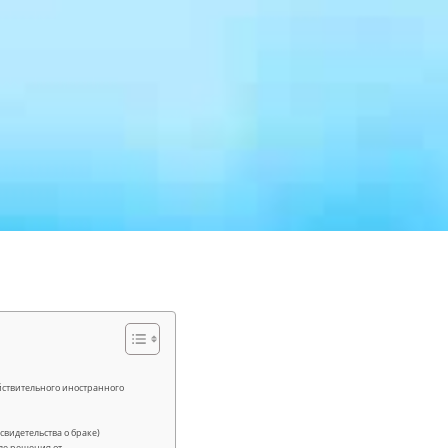
йствительного иностранного
видетельства о браке)
сле решения от