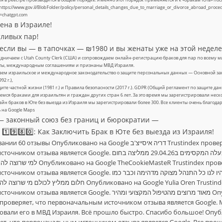
 https://www.gov.il/BlobFolder/policy/personal_details_changes_due_to_marriage_or_divorce_abroad_proce
=chatgpt.com
ена в Израиле!
тливых пар!
 если вы — в тапочках — ₪1980 и вы женаты уже на этой неделе
дничаем с Utah County Clerk (США) и сопровождаем онлайн-регистрацию браков для пар по всему ми
ты, международным соглашениям и признаны МВД Израиля.
ем израильское и международное законодательство о защите персональных данных — Основной зак
92 г.),
щите частной жизни (1981 г.) и Правила безопасности (2017 г.). GDPR (Общий регламент по защите д
мся браками для израильтян и граждан других стран 6 лет. За это время мы зарегистрировали неско
айн браков в Юте без выезда из Израиля мы зарегистрировали более 300. Все клиенты очень благод
 на Google Maps
0 — законный союз без границ и бюрократии —
1️⃣9️⃣8️⃣0️⃣: Как Заключить Брак в Юте без выезда из Израиля!
ы Опубликовано на Google דריה איסייצ'ב Trustindex проверяет, что
ется Google. התחתנו אזרחית דרך ילנה ובעלה המקסימים ב29.04.26 ממליצה בחום
CookieMasteR Trustindex проверяет, что
ется Google. אחד הרגעים הכי יפים שהיו לנו כל התנהל מצוקה מדהימה וכבר כמו
חלום Опубликовано на Google Yulia Oren Trustindex проверяет, что
яется Google. מאוד מרוצים מהטיפול המקצועי ומהיר Опубликовано на Google
ex проверяет, что первоначальным источником отзыва является Google
овали его в МВД Израиля. Всё прошло быстро. Спасибо большое! Опубли