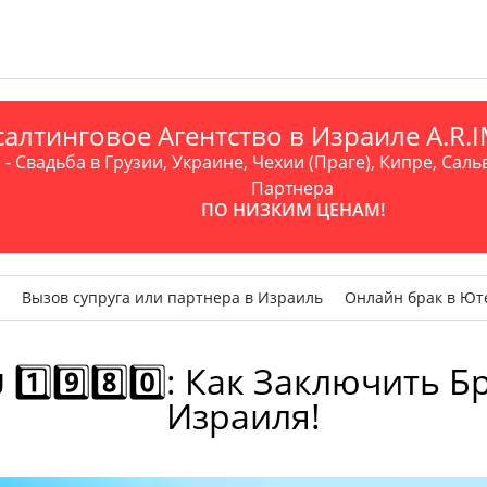
алтинговое Агентство в Израиле A.R
- Свадьба в Грузии, Украине, Чехии (Праге), Кипре, Саль
Партнера
ПО НИЗКИМ ЦЕНАМ!
Вызов супруга или партнера в Израиль
Онлайн брак в Ют
⃣9️⃣8️⃣0️⃣: Как Заключить Б
Израиля!