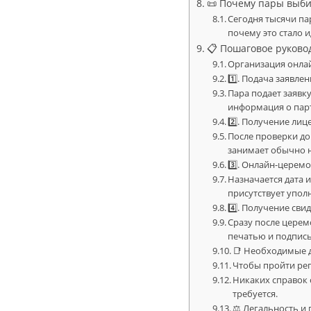
📜 Почему пары выби
Сегодня тысячи па
почему это стало
📋 Пошаговое руково
Организация онлай
1️⃣. Подача заявле
Пара подает заявк
информация о пар
2️⃣. Получение лиц
После проверки до
занимает обычно н
3️⃣. Онлайн-церем
Назначается дата 
присутствует упол
4️⃣. Получение сви
Сразу после церемо
печатью и подпись
📑 Необходимые 
Чтобы пройти ре
Никаких справок 
требуется.
⚖️ Легальность и