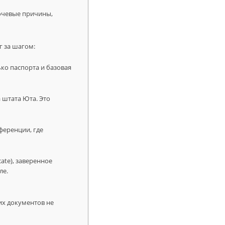
лючевые причины,
г за шагом:
ько паспорта и базовая
 штата Юта. Это
ференции, где
ate), заверенное
ле.
их документов не