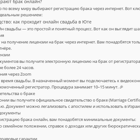
рают брак онлайн?
р по всему миру выбирают регистрацию брака через интернет. Вот к
 идеальным решением:
дство: как проходит онлайн свадьба в Юте
н свадьбы — это простой и понятный процесс. Вот как он выглядит ша
ния
у на получение лицензии на брак через интернет. Вам понадобятся тол
тнёре.
ензии
кументов вы получите электронную лицензию на брак от регистратора
е более 24 часов.
ония через Zoom
и время свадьбы. В назначенный момент вы подключаетесь к видеокон
номоченный регистратор. Процедура занимает 10–15 минут. 🎉
детельства о браке
нии вы получите официальное свидетельство о браке (Marriage Certific
ю. Документ можно легализовать с апостилем и использовать в Израи
документы
гистрацию брака онлайн, вам понадобятся минимальные документы:
о семейном положении, справок о доходах или других бюрократическ
 правовые гарантии