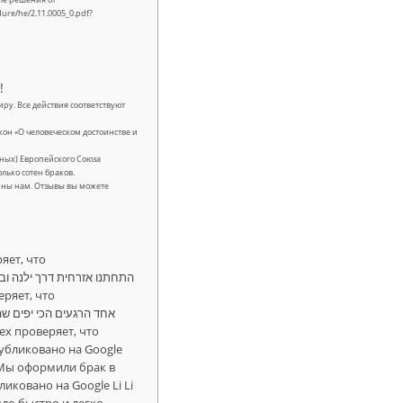
dure/he/2.11.0005_0.pdf?
!
ру. Все действия соответствуют
он «О человеческом достоинстве и
анных) Европейского Союза
лько сотен браков.
арны нам. Отзывы вы можете
. Мы оформили брак в
ковано на Google Li Li