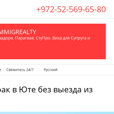
+972-52-569-65-80
.IMMIGREALTY
вадоре, Парагвае, СтуПро, Виза для Супруга и
е
Свяжитесь 24/7
Русский
рак в Юте без выезда из