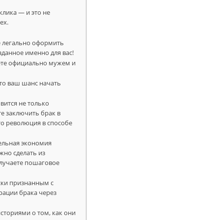
клика — и это не
ех.
те легально оформить
озданное именно для вас!
дете официально мужем и
 это ваш шанс начать
вится не только
е заключить брак в
это революция в способе
тельная экономия
жно сделать из
олучаете пошаговое
ски признанным с
рации брака через
сториями о том, как они