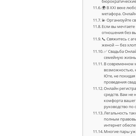
бюрократические
🌍 В XXI веке люб
метафора. Онлайн
💫 Организуйте с
Если вы мечтаете
отношения без вые
📞 Свяжитесь с а
женой — без хлопо
✅ Свадьба Онлайн
семейную жизнь 
В современном м
возможностью, н
Юте, не покидая 
проведения сва
Онлайн регистра
средств. Вам не
комфорта вашего
руководство по 
Легальность та
полным правовы
интернет обесп
Многие пары уже