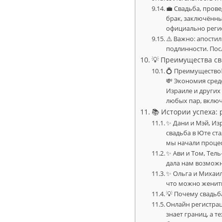
💼 Свадьба, пров
брак, заключённы
официально регист
⚠️ Важно: апости
подлинности. Пос
💡 Преимущества с
💍 Преимущество
💸 Экономия средс
Израиле и других
любых пар, вклю
📚 Истории успеха:
✨ Дани и Мэй, Из
свадьба в Юте ста
мы начали проце
✨ Ави и Том, Тел
дала нам возможн
✨ Ольга и Михаил
что можно женить
💡 Почему свадь
Онлайн регистрац
знает границ, а 