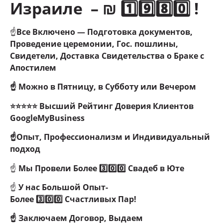
Израиле – ₪ 1️⃣9️⃣8️⃣0️⃣ !
☝
Все Включено — Подготовка документов,
Проведение церемонии, Гос. пошлины,
Свидетели, Доставка Свидетельства о Браке с
Апостилем
☝ Можно в Пятницу, в Субботу или Вечером
⭐⭐⭐⭐⭐ Высший Рейтинг Доверия Клиентов
GoogleMyBusiness
☝Опыт, Профессионализм и Индивидуальный
подход
☝
Мы Провели
Более 3️⃣0️⃣0️⃣ Свадеб в Юте
☝
У нас Большой Опыт-
Более
3️⃣0️⃣0️⃣
Счастливых Пар!
☝ Заключаем Договор, Выдаем