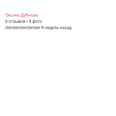
Оксана Дубнова
0 отзывов • 8 фото
star
star
star
star
star
8 недель назад