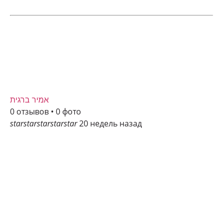
אמיר ברגית
0 отзывов • 0 фото
star
star
star
star
star
20 недель назад