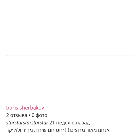
boris sherbakov
2 отзыва • 0 фото
star
star
star
star
star
21 неделю назад
אנחנו מאוד מרוצים !!! יחס חם שירות מהיר ולא יקר