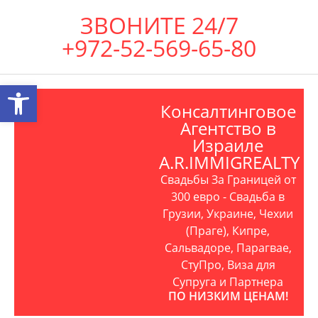
ЗВОНИТЕ 24/7
+972-52-569-65-80
Открыть панель инструментов
Консалтинговое
Агентство в
Израиле
A.R.IMMIGREALTY
Свадьбы За Границей от
300 евро - Свадьба в
Грузии, Украине, Чехии
(Праге), Кипре,
Сальвадоре, Парагвае,
СтуПро, Виза для
Супруга и Партнера
ПО НИЗКИМ ЦЕНАМ!