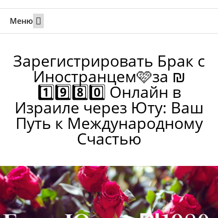
Меню
Свадьбы за границей
Вызов супруга или партнера в Израиль
Онлайн брак в Юте
Свяжитесь 24/7
Зарегистрировать Брак с
Иностранцем🩷за ₪
1️⃣9️⃣8️⃣0️⃣ Онлайн в
Израиле через Юту: Ваш
Путь к Международному
Счастью