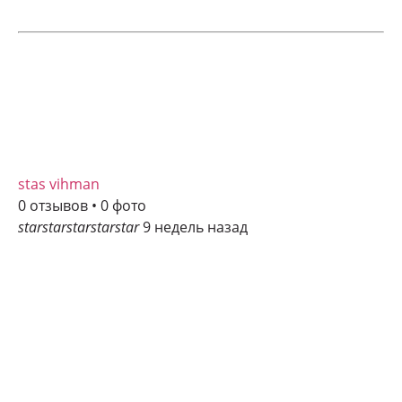
stas vihman
0 отзывов • 0 фото
star
star
star
star
star
9 недель назад