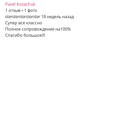
Pavel Kozachuk
1 отзыв • 1 фото
star
star
star
star
star
18 недель назад
Супер все классно
Полное сопровождение на100%
Спасибо большое!!!