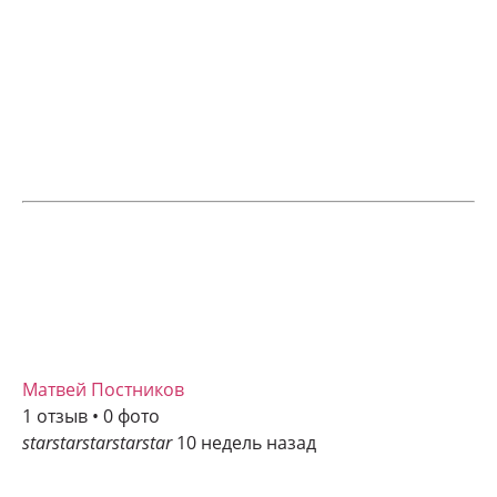
Матвей Постников
1 отзыв • 0 фото
star
star
star
star
star
10 недель назад