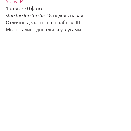
Yuliya P
1 отзыв • 0 фото
star
star
star
star
star
18 недель назад
Отлично делают свою работу 👍🏻
Мы остались довольны услугами