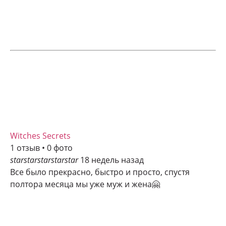
Witches Secrets
1 отзыв • 0 фото
star
star
star
star
star
18 недель назад
Все было прекрасно, быстро и просто, спустя
полтора месяца мы уже муж и жена🤗