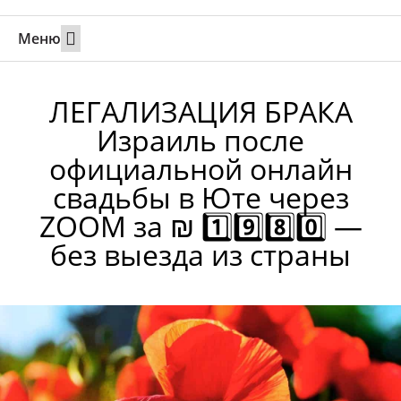
Меню
Свадьбы за границей
Вызов супруга или партнера в Израиль
Онлайн брак в Юте
Свяжитесь 24/7
ЛЕГАЛИЗАЦИЯ БРАКА
Израиль после
официальной онлайн
свадьбы в Юте через
ZOOM за ₪ 1️⃣9️⃣8️⃣0️⃣ —
без выезда из страны