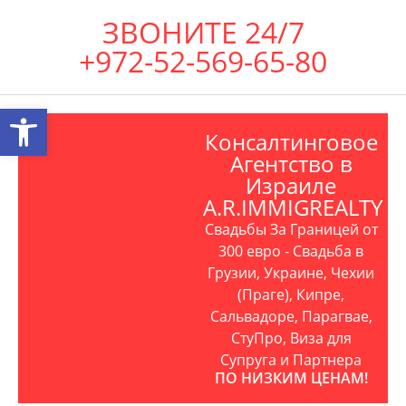
ЗВОНИТЕ 24/7
+972-52-569-65-80
Открыть панель инструментов
Консалтинговое
Агентство в
Израиле
A.R.IMMIGREALTY
Свадьбы За Границей от
300 евро - Свадьба в
Грузии, Украине, Чехии
(Праге), Кипре,
Сальвадоре, Парагвае,
СтуПро, Виза для
Супруга и Партнера
ПО НИЗКИМ ЦЕНАМ!