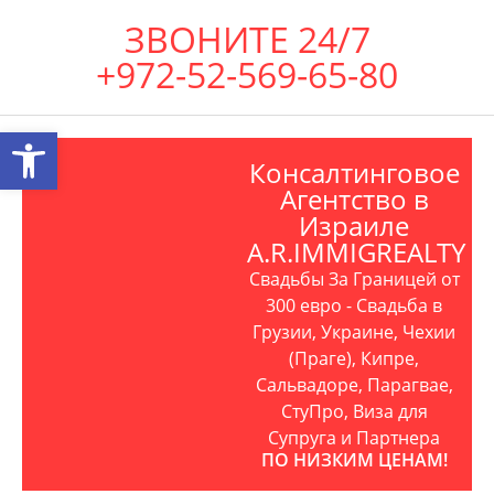
ЗВОНИТЕ 24/7
+972-52-569-65-80
Открыть панель инструментов
Консалтинговое
Агентство в
Израиле
A.R.IMMIGREALTY
Свадьбы За Границей от
300 евро - Свадьба в
Грузии, Украине, Чехии
(Праге), Кипре,
Сальвадоре, Парагвае,
СтуПро, Виза для
Супруга и Партнера
ПО НИЗКИМ ЦЕНАМ!