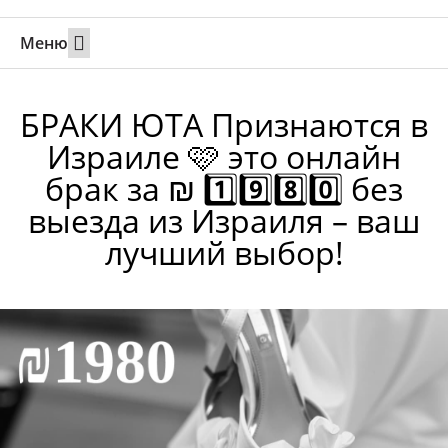
Меню
Свадьбы за границей
Вызов супруга или партнера в Израиль
Онлайн брак в Юте
Свяжитесь 24/7
БРАКИ ЮТА Признаются в
Израиле 🩷 это онлайн
брак за ₪ 1️⃣9️⃣8️⃣0️⃣ без
выезда из Израиля – ваш
лучший выбор!