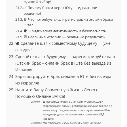
лучший выбор!
✅ Почему браки через Юту — идеальное
решение?
📄 Что потребуется для регистрации онлайн брака
Юта?
🛡️ Юридическая легитимность и безопасность
💬 Реальные истории — реальные результаты
🕊️ Сделайте шаг к совместному будущему — уже
сегодня!
Сделайте шаг к будущему — зарегистрируйте ваш
Ютский брак – онлайн брак в Юте без выезда из
Израиля
Зарегистрируйте Брак онлайн в Юте без выезда
из Израиля!
Начните Вашу Совместную Жизнь Легко с
Помощью Онлайн ЗАГСа!
⚖ Мы сотрудничаем с Utah County Clerk (США) и
сопровождаем онлайн-регистрацию браков для пар по
всему миру. Все действия соответствуют законам Юты,
международным соглашениям и признаны МВД
Израиля.
Мы соблюдаем израильское и международное