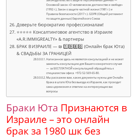
законодательство о защите персональных данных —
Основной закон «О человеческом достоинстве и свободе»
(1992 г.), Закон о защите частной жизни (1981 г.) и
Правила безопасности (2017 г.). GDPR (Общий регламент
по защите данных) Европейского Союза
Доверьте бюрократию профессионалам!
⭐⭐⭐⭐⭐ Консалтинговое агентство в Израиле
«A.R.IMMIGREALTY» & партнеры
БРАК В ИЗРАИЛЕ — ₪ 1️⃣9️⃣8️⃣0️⃣ (Онлайн брак Юта)
& СВАДЬБЫ ЗА ГРАНИЦЕЙ
Написанное здесь не является консультацией и не может
заменить консультацию для Вашего конкретного случая
— за БЕСПЛАТНОЙ консультацией обращайтесь к
специалистам офиса +972-52-569-65-80.
Мы расскажем вам, какие документы нужны для Онлайн
брака в штате Юта без выезда из Израиля, как проходит
сама церемония и ответим на интересующие вас
вопросы
Браки Юта
Признаются в
Израиле – это онлайн
брак за 1980 шк без