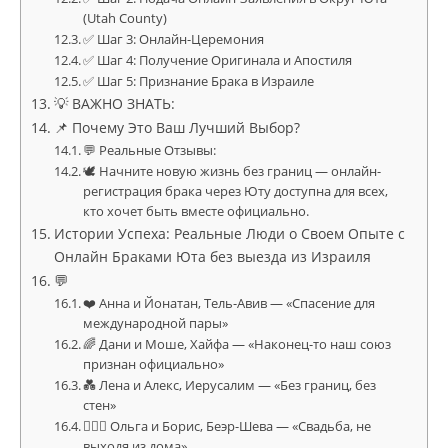
(Utah County)
✅ Шаг 3: Онлайн-Церемония
✅ Шаг 4: Получение Оригинала и Апостиля
✅ Шаг 5: Признание Брака в Израиле
💡 ВАЖНО ЗНАТЬ:
📌 Почему Это Ваш Лучший Выбор?
💬 Реальные Отзывы:
🕊 Начните новую жизнь без границ — онлайн-
регистрация брака через Юту доступна для всех,
кто хочет быть вместе официально.
Истории Успеха: Реальные Люди о Своем Опытe с
Онлайн Браками Юта без выезда из Израиля
💬
❤️ Анна и Йонатан, Тель-Авив — «Спасение для
международной пары»
🌈 Дани и Моше, Хайфа — «Наконец-то наш союз
признан официально»
💑 Лена и Алекс, Иерусалим — «Без границ, без
стен»
👩‍❤️‍👨 Ольга и Борис, Беэр-Шева — «Свадьба, не
выходя из дома»