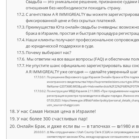
Свадьба — это уникальное решение, признанное судам
отношения без необходимости покидать страну.
С агентством A R IMMIGREALTY вы можете зарегистрировать 
фиксированной цене и без скрытых платежей.
Преимущества Юта онлайн свадьбы очевидны: возможнос
брака в Израиле, простая и быстрая процедура регистрац
Наши клиенты получают профессиональное сопровождени
до юридической поддержки в суде.
Почему выбирают нас?
Мы ответим на все ваши вопросы (FAQ) и обеспечим пол
Не упустите шанс официально зарегистрировать ваш со
A R IMMIGREALTY уже сегодня — сделайте уверенный ша
По решению Верховного суда Израиля Онлайн браки в Юте подлеж
иностранного свидетельства https://supremedecisions.court.gov.il/
fileName=22073680.M03&path=HebrewVerdicts%2F22%2F680%2F073
По инструкции МВД Израиля 2.11.0005 «При предъявлении надлежа
регистрация в реестре производится в общем порядке. Именно эт
07.03.2023. https://www.gov.il/BlobFolder/policy/personal_details_c
utm_source=chatgpt.com
У нас Самая Низкая цена в Израиле!
У нас более 300 счастливых пар!
Онлайн Брак, и даже если вы — в тапочках — ₪1980 и в
⚖ Мы сотрудничаем с Utah County Clerk (США) и сопровождаем онл
соответствуют законам Юты, международным соглашениям и при