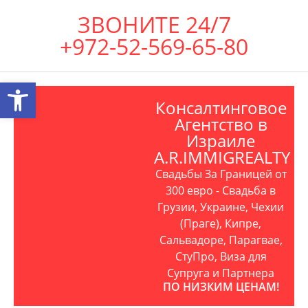
ЗВОНИТЕ 24/7
+972-52-569-65-80
Открыть панель инструментов
Консалтинговое
Агентство в
Израиле
A.R.IMMIGREALTY
Свадьбы За Границей от
300 евро - Свадьба в
Грузии, Украине, Чехии
(Праге), Кипре,
Сальвадоре, Парагвае,
СтуПро, Виза для
Супруга и Партнера
ПО НИЗКИМ ЦЕНАМ!