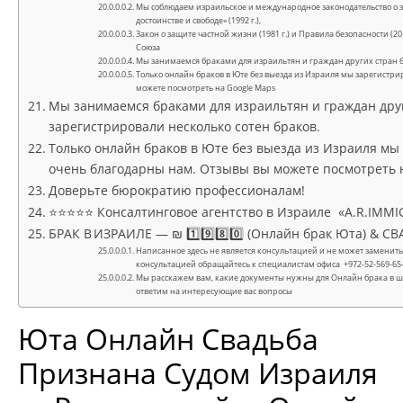
Мы соблюдаем израильское и международное законодательство о 
достоинстве и свободе» (1992 г.),
Закон о защите частной жизни (1981 г.) и Правила безопасности (
Союза
Мы занимаемся браками для израильтян и граждан других стран 6 
Только онлайн браков в Юте без выезда из Израиля мы зарегистри
можете посмотреть на Google Maps
Мы занимаемся браками для израильтян и граждан други
зарегистрировали несколько сотен браков.
Только онлайн браков в Юте без выезда из Израиля мы
очень благодарны нам. Отзывы вы можете посмотреть 
Доверьте бюрократию профессионалам!
⭐⭐⭐⭐⭐ Консалтинговое агентство в Израиле «A.R.IMMI
БРАК В ИЗРАИЛЕ — ₪ 1️⃣9️⃣8️⃣0️⃣ (Онлайн брак Юта) & 
Написанное здесь не является консультацией и не может замени
консультацией обращайтесь к специалистам офиса +972-52-569-65-
Мы расскажем вам, какие документы нужны для Онлайн брака в шт
ответим на интересующие вас вопросы
Юта
Онлайн Свадьба
Признана Судом Израиля