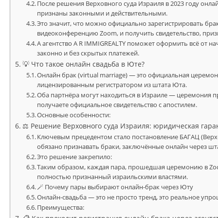
После решения Верховного суда Израиля в 2023 году онла
признаны законными и действительными.
Это значит, что можно официально зарегистрировать брак,
видеоконференцию Zoom, и получить свидетельство, приз
А агентство A R IMMIGREALTY поможет оформить всё от нач
законно и без скрытых платежей.
💡 Что такое онлайн свадьба в Юте?
Онлайн брак (virtual marriage) — это официальная церем
лицензированным регистратором из штата Юта.
Оба партнёра могут находиться в Израиле — церемония п
получаете официальное свидетельство с апостилем.
Основные особенности:
⚖ Решение Верховного суда Израиля: юридическая гара
Ключевым прецедентом стало постановление БАГАЦ (Верхо
обязано признавать браки, заключённые онлайн через шт
Это решение закрепило:
Таким образом, каждая пара, прошедшая церемонию в Zoo
полностью признанный израильскими властями.
🪄 Почему пары выбирают онлайн-брак через Юту
Онлайн-свадьба — это не просто тренд, это реальное упр
Преимущества: