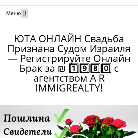
Меню
Свадьбы за границей
Вызов супруга или партнера в Израиль
Онлайн брак в Юте
Свяжитесь 24/7
ЮТА ОНЛАЙН Свадьба
Признана Судом Израиля
— Регистрируйте Онлайн
Брак за ₪ 1️⃣9️⃣8️⃣0️⃣ с
агентством A R
IMMIGREALTY!