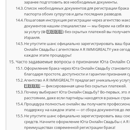
заранее подготовить все необходимые документы.
Список необходимых документов для регистрации брака
паспорта обоих супругов и даты последних разводов.
Пошаговая инструкция регистрации через агентство мак
документов нашим специалистам — мы берем на себя вс
за услугу (₪ 1️⃣9️⃣8️⃣0️⃣) без скрытых платежей вы получ
Израиля.
Не упустите шанс официально зарегистрировать ваш бра
Онлайн Свадьбы с агентством A R IMMIGREALTY уже сего
каждом этапе процедуры!
Часто задаваемые вопросы о признании Юта Онлайн С
Оформление брака через Юта Онлайн Свадьбу становитс
благодаря простоте, доступности и гарантии признания с
Агентство A R IMMIGREALTY предлагает уникальную услугу
1️⃣9️⃣8️⃣0️⃣ — фиксированная цена без скрытых платежей.
Почему выбирают Юта Онлайн Свадьбу? Во-первых, это 
расстоянии, даже если партнёры находятся в разных стра
Процедура полностью онлайн: вы получаете профессион
поддержку на каждом этапе — от сбора документов до ле
Не упустите шанс официально зарегистрировать ваш со
средств. Начните оформление Юта Онлайн Свадьбы с A R
преимуществах современной регистрации брака!