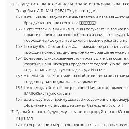
Не упустите шанс официально зарегистрировать ваш 
Свадьбы с A R IMMIGREALTY уже сегодня!
Юта Онлайн Свадьба признана властями Израиля — это 
брак дистанционно всего за ₪ 1️⃣9️⃣8️⃣0️⃣!
С агентством A R IMMIGREALTY вы получаете не только п
гарантию признания вашего брака в израильских судах. 
необходимых документов до легализации брака онлайн.
Почему Юта Онлайн Свадьба — идеальное решение для ж
проходит полностью дистанционно — больше не нужно тр
Во-вторых, фиксированная стоимость услуги без скрытых
каждому. Наши эксперты предоставят подробную пошаг
подготовить все документы для суда Израиля.
A R IMMIGREALTY отвечает на любые вопросы по легализа
поддержку на каждом этапе оформления.
Не откладывайте важное решение! Начните оформление 
IMMIGREALTY уже сегодня —
воспользуйтесь преимуществами современной процедуры
официальный статус вашей семьи без лишних хлопот!
Сделайте шаг к будущему — зарегистрируйте ваш Ютски
Израиля
В современном мире технологии открывают новые возмо