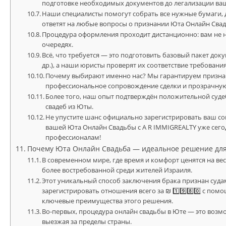
подготовке необходимых документов до легализации ваш
Наши специалисты помогут собрать все нужные бумаги,
ответят на любые вопросы о признании Юта Онлайн Сва
Процедура оформления проходит дистанционно: вам не н
очередях.
Всё, что требуется — это подготовить базовый пакет док
др.), а наши юристы проверят их соответствие требовани
Почему выбирают именно нас? Мы гарантируем признан
профессиональное сопровождение сделки и прозрачную
Более того, наш опыт подтверждён положительной суд
свадеб из Юты.
Не упустите шанс официально зарегистрировать ваш с
вашей Юта Онлайн Свадьбы с A R IMMIGREALTY уже сего
профессионалам!
Почему Юта Онлайн Свадьба — идеальное решение дл
В современном мире, где время и комфорт ценятся на вес
более востребованной среди жителей Израиля.
Этот уникальный способ заключения брака признан суда
зарегистрировать отношения всего за ₪ 1️⃣9️⃣8️⃣0️⃣ с по
ключевые преимущества этого решения.
Во-первых, процедура онлайн свадьбы в Юте — это возмо
выезжая за пределы страны.