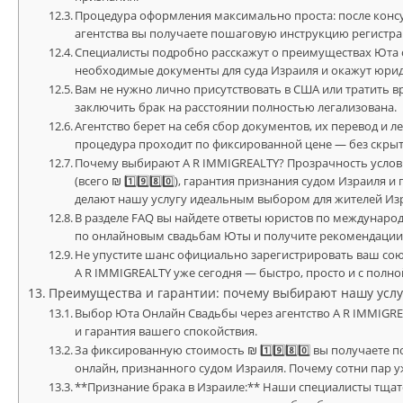
Процедура оформления максимально проста: после кон
агентства вы получаете пошаговую инструкцию регистра
Специалисты подробно расскажут о преимуществах Юта о
необходимые документы для суда Израиля и окажут юрид
Вам не нужно лично присутствовать в США или тратить
заключить брак на расстоянии полностью легализована.
Агентство берет на себя сбор документов, их перевод и л
процедура проходит по фиксированной цене — без скры
Почему выбирают A R IMMIGREALTY? Прозрачность услови
(всего ₪ 1️⃣9️⃣8️⃣0️⃣), гарантия признания судом Израил
делают нашу услугу идеальным выбором для жителей Из
В разделе FAQ вы найдете ответы юристов по международ
по онлайновым свадьбам Юты и получите рекомендации 
Не упустите шанс официально зарегистрировать ваш со
A R IMMIGREALTY уже сегодня — быстро, просто и с пол
Преимущества и гарантии: почему выбирают нашу услугу з
Выбор Юта Онлайн Свадьбы через агентство A R IMMIGRE
и гарантия вашего спокойствия.
За фиксированную стоимость ₪ 1️⃣9️⃣8️⃣0️⃣ вы получаете 
онлайн, признанного судом Израиля. Почему сотни пар 
**Признание брака в Израиле:** Наши специалисты тщате