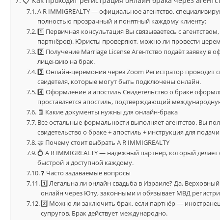
📋 Как проходит регистрация онлайн брака через агентс
A R IMMIGREALTY — официальное агентство, специализиру
полностью прозрачный и понятный каждому клиенту:
1️⃣ Первичная консультация Вы связываетесь с агентством
партнёров). Юристы проверяют, можно ли провести цере
2️⃣ Получение Marriage License Агентство подаёт заявку 
лицензию на брак.
3️⃣ Онлайн-церемония через Zoom Регистратор проводит 
свидетеля, которые могут быть подключены онлайн.
4️⃣ Оформление и апостиль Свидетельство о браке оформл
проставляется апостиль, подтверждающий международную
🧾 Какие документы нужны для онлайн-брака
Все остальные формальности выполняет агентство. Вы пол
свидетельство о браке + апостиль + инструкция для подач
🤝 Почему стоит выбрать A R IMMIGREALTY
💍 A R IMMIGREALTY — надёжный партнёр, который делает
быстрой и доступной каждому.
❓ Часто задаваемые вопросы
1️⃣ Легальна ли онлайн свадьба в Израиле? Да. Верховны
онлайн через Юту, законными и обязывает МВД регистри
2️⃣ Можно ли заключить брак, если партнёр — иностране
супругов. Брак действует международно.