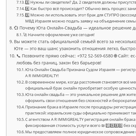
3️⃣ Нужны ли свидетели? Да, 2 свидетеля должны присутс
4️⃣ Как быстро всё происходит? Обычно весь процесс заним
5️⃣ Можно ли использовать этот брак для СТУПРО (воссое
МВД Израиля можно подать заявку на объединение семь
💞 Почему Юта Онлайн-Свадьба — идеальное решение д
🚀 Начните оформление уже сегодня!
Вы можете стать официальной семьёй всего за несколько
Юте — это ваш шанс узаконить отношения легко, быстро 
📞 Позвоните прямо сейчас: +972 52-569-6580 🌐 Сайт: ec
любовь без границ, закон без барьеров!
Юта Онлайн Свадьба Признана Судом Израиля — регистрируй
A R IMMIGREALTY!
В современном мире, когда расстояния становятся всё 
официальный брак онлайн приобретает особую ценность
Юта онлайн свадьба — это уникальное решение для жите
оформить свои отношения без сложностей и бюрократии
Признание брака в Израиле после процедуры регистраци
практикой: израильские суды официально принимают так
С агентством A R IMMIGREALTY регистрация онлайн брака
фиксированная стоимость услуги всего ₪ 1️⃣9️⃣8️⃣0️⃣ без 
Мы предоставляем полное юридическое сопровождение н