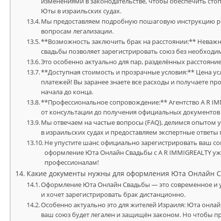
изменениями в законодательстве, чтобы обеспечить сто
Юты в израильских судах.
Мы предоставляем подробную пошаговую инструкцию рег
вопросам легализации.
**Возможность заключить брак на расстоянии:** Неважн
свадьбы позволяет зарегистрировать союз без необходим
Это особенно актуально для пар, разделённых расстояни
**Доступная стоимость и прозрачные условия:** Цена у
платежей! Вы заранее знаете все расходы и получаете п
начала до конца.
**Профессиональное сопровождение:** Агентство A R IM
от консультации до получения официальных документов 
Мы отвечаем на частые вопросы (FAQ), делимся опытом
в израильских судах и предоставляем экспертные ответ
Не упустите шанс официально зарегистрировать ваш сою
оформление Юта Онлайн Свадьбы с A R IMMIGREALTY уж
профессионалам!
Какие документы нужны для оформления Юта Онлайн Св
Оформление Юта Онлайн Свадьбы — это современное и уд
и хочет зарегистрировать брак дистанционно.
Особенно актуально это для жителей Израиля: Юта онлайн
ваш союз будет легален и защищён законом. Но чтобы п