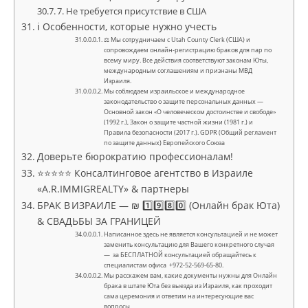
7. Не требуется присутствие в США
ℹ️ Особенности, которые нужно учесть
⚖ Мы сотрудничаем с Utah County Clerk (США) и
сопровождаем онлайн-регистрацию браков для пар по
всему миру. Все действия соответствуют законам Юты,
международным соглашениям и признаны МВД
Израиля.
Мы соблюдаем израильское и международное
законодательство о защите персональных данных —
Основной закон «О человеческом достоинстве и свободе»
(1992 г.), Закон о защите частной жизни (1981 г.) и
Правила безопасности (2017 г.). GDPR (Общий регламент
по защите данных) Европейского Союза
Доверьте бюрократию профессионалам!
⭐⭐⭐⭐⭐ Консалтинговое агентство в Израиле
«A.R.IMMIGREALTY» & партнеры
БРАК В ИЗРАИЛЕ — ₪ 1️⃣9️⃣8️⃣0️⃣ (Онлайн брак Юта)
& СВАДЬБЫ ЗА ГРАНИЦЕЙ
Написанное здесь не является консультацией и не может
заменить консультацию для Вашего конкретного случая
— за БЕСПЛАТНОЙ консультацией обращайтесь к
специалистам офиса +972-52-569-65-80.
Мы расскажем вам, какие документы нужны для Онлайн
брака в штате Юта без выезда из Израиля, как проходит
сама церемония и ответим на интересующие вас
вопросы