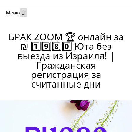
Меню
Свадьбы за границей
Вызов супруга или партнера в Израиль
Онлайн брак в Юте
Свяжитесь 24/7
БРАК ZOOM 🏆 онлайн за
₪ 1️⃣9️⃣8️⃣0️⃣ Юта без
выезда из Израиля! |
Гражданская
регистрация за
считанные дни