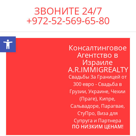
ЗВОНИТЕ 24/7
+972-52-569-65-80
Открыть панель инструментов
Консалтинговое
Агентство в
Израиле
A.R.IMMIGREALTY
Свадьбы За Границей от
300 евро - Свадьба в
Грузии, Украине, Чехии
(Праге), Кипре,
Сальвадоре, Парагвае,
СтуПро, Виза для
Супруга и Партнера
ПО НИЗКИМ ЦЕНАМ!