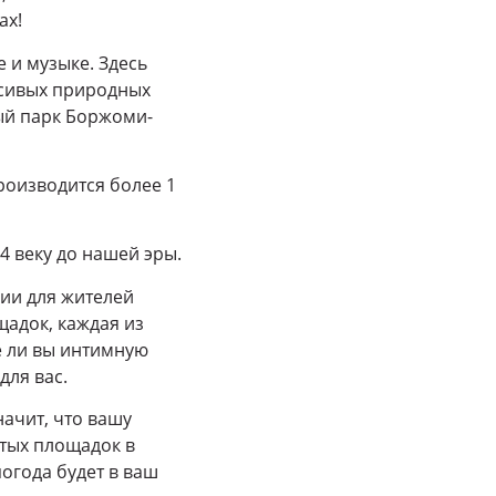
ах!
е и музыке. Здесь
асивых природных
ный парк Боржоми-
роизводится более 1
4 веку до нашей эры.
зии для жителей
адок, каждая из
 ли вы интимную
для вас.
начит, что вашу
ытых площадок в
погода будет в ваш