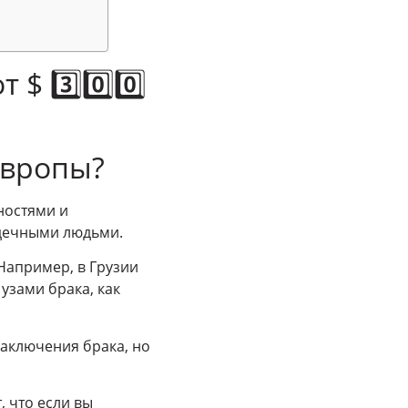
$ 3️⃣0️⃣0️⃣
Европы?
ностями и
рдечными людьми.
Например, в Грузии
узами брака, как
заключения брака, но
, что если вы