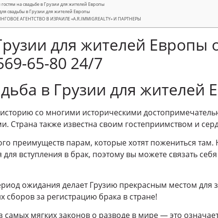
я гостям на свадьбе в Грузии для жителей Европы
ля свадьбы в Грузии для жителей Европы
ГОВОЕ АГЕНТСТВО В ИЗРАИЛЕ «A.R.IMMIGREALTY» И ПАРТНЕРЫ
рузии для жителей Европы от 
 569-65-80 24/7
дьба в Грузии для жителей 
ю историю со многими историческими достопримечатель
и. Страна также известна своим гостеприимством и се
ого преимуществ парам, которые хотят пожениться там. 
для вступления в брак, поэтому вы можете связать себя 
ериод ожидания делает Грузию прекрасным местом для 
х сборов за регистрацию брака в стране!
з самых мягких законов о разводе в мире — это означает