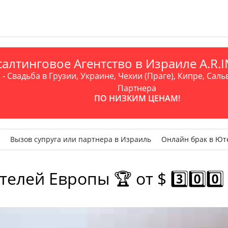
алтинговое Агентство в Израиле A.R
- Свадьба в Грузии, Украине, Чехии (Праге), Кипре, Саль
Партнера
ПО НИЗКИМ ЦЕНАМ!
Вызов супруга или партнера в Израиль
Онлайн брак в Ют
лей Европы 🏆 от $ 3️⃣0️⃣0️⃣ !