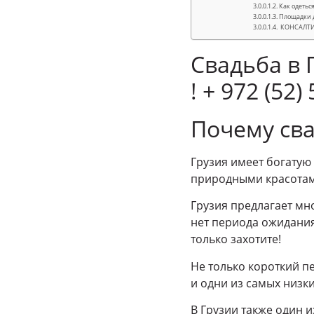
Как одетьс
Площадки д
КОНСАЛТИН
Свадьба в Г
! + 972 (52)
Почему сва
Грузия имеет богату
природными красотам
Грузия предлагает мн
нет периода ожидания 
только захотите!
Не только короткий п
и одни из самых низки
В Грузии также один и