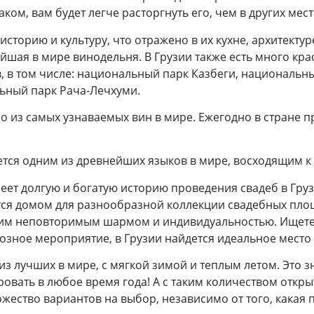
ом, вам будет легче расторгнуть его, чем в других мест
историю и культуру, что отражено в их кухне, архитектур
ейшая в мире винодельня. В Грузии также есть много кр
в, в том числе: национальный парк Казбеги, националь
ьный парк Рача-Лечхуми.
но из самых узнаваемых вин в мире. Ежегодно в стране п
ется одним из древнейших языков в мире, восходящим к 
еет долгую и богатую историю проведения свадеб в Гру
тся домом для разнообразной коллекции свадебных площ
оим неповторимым шармом и индивидуальностью. Ищете
озное мероприятие, в Грузии найдется идеальное место 
из лучших в мире, с мягкой зимой и теплым летом. Это з
овать в любое время года! А с таким количеством откр
ожество вариантов на выбор, независимо от того, какая 