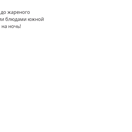
а до жареного
щими блюдами южной
 на ночь!