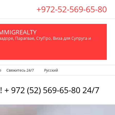
+972-52-569-65-80
.IMMIGREALTY
вадоре, Парагвае, СтуПро, Виза для Супруга и
е
Свяжитесь 24/7
Русский
 + 972 (52) 569-65-80 24/7