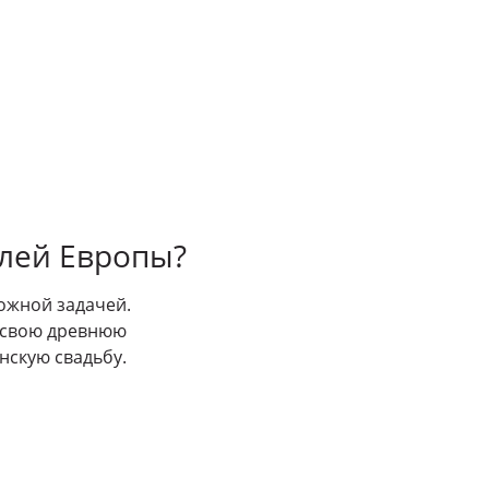
елей Европы?
ожной задачей.
ь свою древнюю
нскую свадьбу.