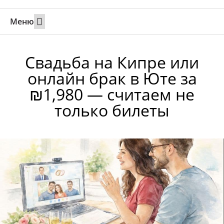
Меню
Свадьбы за границей
Вызов супруга или партнера в Израиль
Онлайн брак в Юте
Свяжитесь 24/7
Свадьба на Кипре или
онлайн брак в Юте за
₪1,980 — считаем не
только билеты