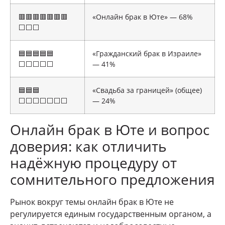
🟥🟥🟥🟥🟥🟥🟥
«Онлайн брак в Юте» — 68%
⬜⬜⬜
🟦🟦🟦🟦🟦
«Гражданский брак в Израиле»
⬜⬜⬜⬜⬜
— 41%
🟦🟦🟦
«Свадьба за границей» (общее)
⬜⬜⬜⬜⬜⬜⬜
— 24%
Онлайн брак в Юте и вопрос
доверия: как отличить
надёжную процедуру от
сомнительного предложения
Рынок вокруг темы онлайн брак в Юте не
регулируется единым государственным органом, а