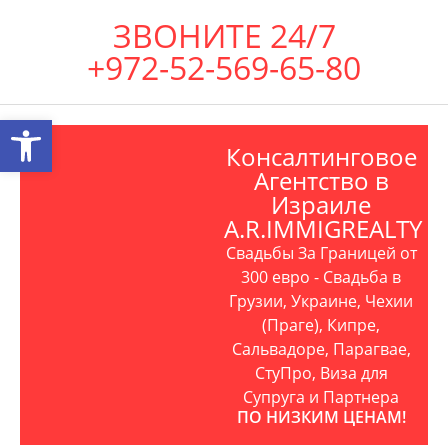
ЗВОНИТЕ 24/7
+972-52-569-65-80
Открыть панель инструментов
Консалтинговое
Агентство в
Израиле
A.R.IMMIGREALTY
Свадьбы За Границей от
300 евро - Свадьба в
Грузии, Украине, Чехии
(Праге), Кипре,
Сальвадоре, Парагвае,
СтуПро, Виза для
Супруга и Партнера
ПО НИЗКИМ ЦЕНАМ!