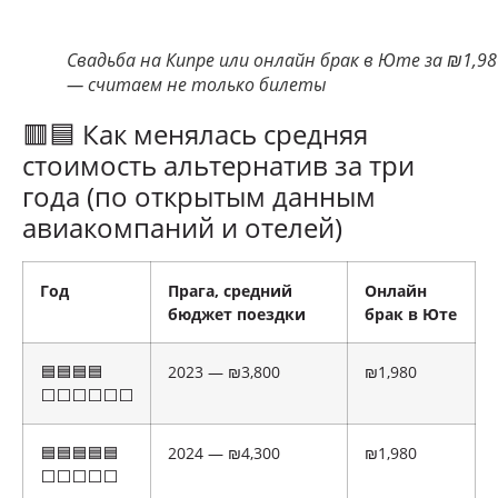
Свадьба на Кипре или онлайн брак в Юте за ₪1,98
— считаем не только билеты
🟥🟦 Как менялась средняя
стоимость альтернатив за три
года (по открытым данным
авиакомпаний и отелей)
Год
Прага, средний
Онлайн
бюджет поездки
брак в Юте
🟦🟦🟦🟦
2023 — ₪3,800
₪1,980
⬜⬜⬜⬜⬜⬜
🟦🟦🟦🟦🟦
2024 — ₪4,300
₪1,980
⬜⬜⬜⬜⬜