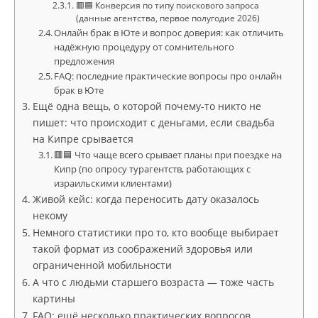
🟥🟦 Конверсия по типу поискового запроса
(данные агентства, первое полугодие 2026)
Онлайн брак в Юте и вопрос доверия: как отличить
надёжную процедуру от сомнительного
предложения
FAQ: последние практические вопросы про онлайн
брак в Юте
Ещё одна вещь, о которой почему-то никто не
пишет: что происходит с деньгами, если свадьба
на Кипре срывается
🟥🟦 Что чаще всего срывает планы при поездке на
Кипр (по опросу турагентств, работающих с
израильскими клиентами)
Живой кейс: когда переносить дату оказалось
некому
Немного статистики про то, кто вообще выбирает
такой формат из соображений здоровья или
ограниченной мобильности
А что с людьми старшего возраста — тоже часть
картины
FAQ: ещё несколько практических вопросов