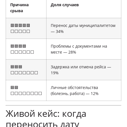
Причина
Доля случаев
срыва
🟥🟥🟥🟥🟥
Перенос даты муниципалитетом
⬜⬜⬜⬜⬜
— 34%
🟦🟦🟦🟦
Проблемы с документами на
⬜⬜⬜⬜⬜⬜
месте — 28%
🟦🟦🟦
Задержка или отмена рейса —
⬜⬜⬜⬜⬜⬜⬜
19%
🟦🟦
Личные обстоятельства
⬜⬜⬜⬜⬜⬜⬜⬜
(болезнь, работа) — 12%
Живой кейс: когда
переносить дату