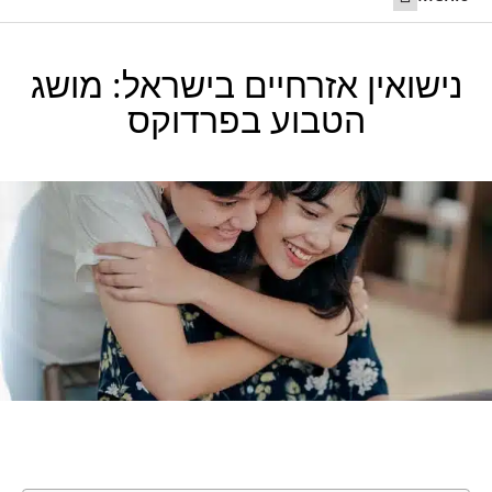
ליצור קשר 24/7
חתונה בחו”ל
נישואים מקוונים ביוטה
קריאה לשותף לישראל
נישואין אזרחיים בישראל: מושג
הטבוע בפרדוקס