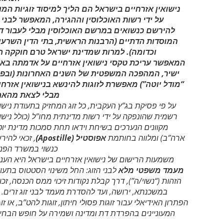
נישואין אזרחיים בישראל הם הליך למיסוד זוגיות המוכר
על ידי רשות האוכלוסין וההגירה, המאפשר לבני זוג
להירשם כנשואים במרשם האוכלוסין מבלי לעבור דרך
המוסדות הדתיים (הרבנות הראשית, בתי הדין השרעיים
וכדומה). למרות שמדינת ישראל טרם חוקקה חוק
המאפשר עריכת טקסי נישואין אזרחיים על אדמתה באופן
ישיר, המהפכה המשפטית של השנים האחרונות (ובפרט
“מודל יוטה”) מאפשרת לזוגות להינשא בנישואין אזרחיים
מבלי לצאת מהארץ.
על פי פסיקת בג”ץ העקבית, כל זוג המחזיק בתעודת נישואין
רשמית שהונפקה על ידי רשות מדינתית מחו”ל (כולל נישואין
מקוונים הנערכים בשיחת וידאו תחת סמכות מדינת יוטה,
ארה”ב) ומלווה בחותמת
אפוסטיל (Apostille)
, זכאי להירשם
כנשוי במשרד הפנים.
משמעות הרישום של נישואין אזרחיים בישראל היא הענקת
מעמד משפטי מלא
לבני הזוג: החל משינוי הסטטוס בתעודת
הזהות (“נשוי/ה”), דרך קבלת נקודות זיכוי ממס הכנסה, זכויות
במשכנתא, ירושה, ועד להסדרת מעמד לבני זוג זרים. זהו
הפתרון האידיאלי עבור זוגות פסולי חיתון, זוגות להט”ב, או זוגות
המעוניינים בהפרדת דת ומדינה ושמירה על חופש הבחירה