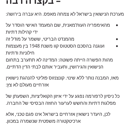
– בקצרה רבה
מערכת הנישואין בישראל לא צמחה מאפס. היא עברה בירושה:
מהאימפריה העות’מאנית, שם המעמד האישי הוסדר על
ידי קהילות דתיות
מהמנדט הבריטי, ששמר על מודל זה
ועוגנה בהסכם הסטטוס קוו משנת 1948 בין מעצמות
חילוניות ודתיות
מהות הפשרה הייתה פשוטה: המדינה לא תתערב בתחום
הנישואין והגירושין, ותעביר אותם לבתי הדין הדתיים.
מאז, המבנה נותר ללא שינוי. קונצנזוס פוליטי להנהגת נישואין
אזרחיים מעולם לא צץ:
כל ניסיון לרפורמה נפגע על ידי איזון הקואליציות, השפעתן של
מפלגות דתיות והחשש לערעור החוזה הבסיסי של החברה.
לכן, היעדר נישואין אזרחיים בישראל אינו פגם טכני, אלא
ארכיטקטורה משפטית שנשמרה במכוון.