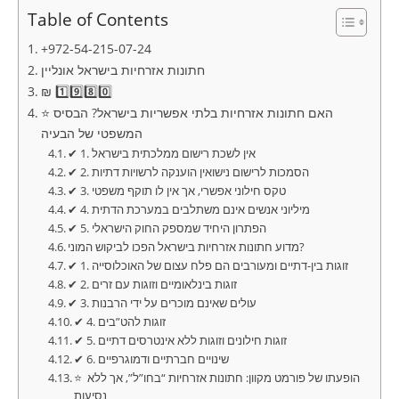
Table of Contents
+972-54-215-07-24
חתונות אזרחיות בישראל אונליין
₪ 1️⃣9️⃣8️⃣0️⃣
⭐ האם חתונות אזרחיות בלתי אפשריות בישראל? הבסיס
המשפטי של הבעיה
✔ 1. אין לשכת רישום ממלכתית בישראל
✔ 2. הסמכות לרישום נישואין הוענקה לרשויות דתיות
✔ 3. טקס חילוני אפשרי, אך אין לו תוקף משפטי
✔ 4. מיליוני אנשים אינם משתלבים במערכת הדתית
✔ 5. הפתרון היחיד שמספק החוק הישראלי
מדוע חתונות אזרחיות בישראל הפכו לביקוש המוני?
✔ 1. זוגות בין-דתיים ומעורבים הם פלח עצום של האוכלוסייה
✔ 2. זוגות בינלאומיים וזוגות עם זרים
✔ 3. עולים שאינם מוכרים על ידי הרבנות
✔ 4. זוגות להט”בים
✔ 5. זוגות חילונים וזוגות ללא אינטרסים דתיים
✔ 6. שינויים חברתיים ודמוגרפיים
⭐ הופעתו של פורמט מקוון: חתונות אזרחיות “בחו”ל”, אך ללא
נסיעות