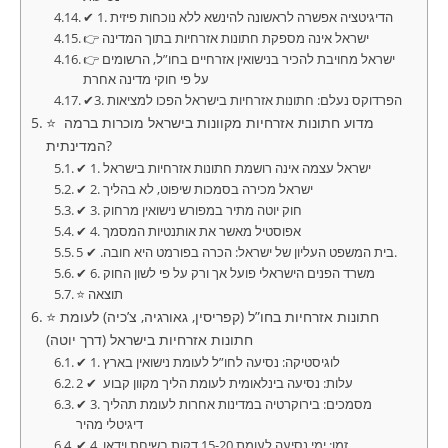
✔ 1. הדיגיטציה אפשרה לראשונה להינשא ללא נוכחות פיזית
👉 ישראל אינה מספקת חתונות אזרחיות בתוך המדינה
👉 ישראל מחויבת להכיר בנישואין אזרחיים בחו”ל, הרשומים
על פי חוקי מדינה אחרת
✔3. הפרדוקס נעלם: חתונות אזרחיות בישראל הפכו למציאות
⭐ מדוע חתונות אזרחיות מקוונות בישראל מוכרות ברמה
המדינתית?
✔ 1. ישראל עצמה אינה רושמת חתונות אזרחיות בישראל
✔ 2. ישראל מכירה בסמכות שיפוט, לא בהליך
✔ 3. חוק יוטה מתיר במפורש נישואין מרחוק
✔ 4. אפוסטיל מאשר את אותנטיות המסמך
בית המשפט העליון של ישראל: הכרה בפורמט היא חובה. ✔ 5.
✔ 6. משרד הפנים הישראלי פועל אך ורק על פי לשון החוק
⭐ תוצאה
⭐ חתונות אזרחיות בחו”ל (קפריסין, גאורגיה, צ’כיה) לעומת
חתונות אזרחיות בישראל (דרך יוטה)
✔ 1. לוגיסטיקה: נסיעה לחו”ל לעומת נישואין בארץ
עלות: נסיעה בינלאומית לעומת הליך מקוון קבוע ✔ 2
✔ 3. מסמכים: בירוקרטיה במדינות אחרות לעומת תהליך
דיגיטלי מהיר
✔ 4. זמן: ימי נסיעה לעומת 15-20 דקות בשיחת וידאו