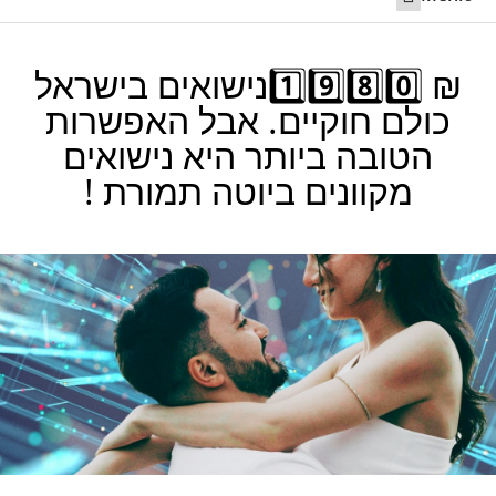
ליצור קשר 24/7
חתונה בחו”ל
נישואים מקוונים ביוטה
קריאה לשותף לישראל
₪ 1️⃣9️⃣8️⃣0️⃣נישואים בישראל
כולם חוקיים. אבל האפשרות
הטובה ביותר היא נישואים
מקוונים ביוטה תמורת !