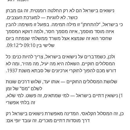
נישואים בישראל הם לא רק החלטה רומנטית. זה גם מבחן
כושר. לא לזוגיות — למערכת העצבים.
כי בישראל, “להתחתן” זו מילה תמימה. בפועל זו משימה: להבין
איזה מוסד מוסמך, איזה מסמך חסר, ולמה דווקא המסמך
שחסר הוא זה שנמצא אצל משרד ממשלתי שנפתח ביום
שלישי בין 09:10 ל־09:12.
ולכן, כשמדברים על נישואים בישראל, צריך להיות כנים: כל
המסלולים חוקיים. השאלה היא מה יעיל, מה מהיר, ומה לא
דורש מכם להפוך לחוקרי ארכיונים של סבתא משנת 1937.
שלושת המסלולים החוקיים — אותו יעד, שלוש דרכים שונות
לשלם “מס” של זמן
1) נישואין דתיים בישראל — למי שמתאים, זה פשוט. למי שלא,
זה בלתי אפשרי
כן, זה המסלול הקלאסי. המדינה מאפשרת נישואים בישראל רק
דרך מוסדות דתיים מוכרים. זה עובד יופי אם: