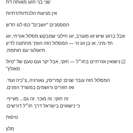
שני בני הזוג מאותה דת
אין מניעות הלכתיות/דתיות
המסמכים “יושבים” כמו לגו חדש
אבל ברגע שיש זוג מעורב, זוג חילוני שמבקש מסלול אזרחי, זוג
חד-מיני, או בן זוג זר — המסלול הזה הופך מחתונה לדיון
תיאולוגי עם חותמת.
2) נישואין אזרחיים בחו״ל — חוקי, אבל יקר ועם טעם של “טיול
מאולץ”
המסלול הזה עובד שנים: קפריסין, גאורגיה, צ׳כיה ועוד.
ואז חוזרים ורושמים במשרד הפנים.
זה חוקי. זה מוכר. זה גם… מעייף.
כי נישואים בישראל דרך חו״ל דורשים:
טיסות
מלון