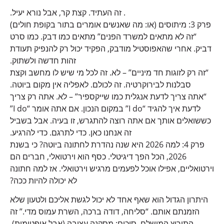
. זה העתיד. קצת קר, אבל נורא יעיל.
פרק 3: מיתוסים (או: מה שאנשים אומרים בתור בקופת חולים)
“זה לא מתאים למשרד הפנים” מתאים כמו דבק. כמו סרט
דביק. אחרי שהאפוסטיל מודבק, הפקיד יכול רק להנפיק תעודת
זהות חדשה ולשתוק.
“זה רק לזוגות חד מיניים” – לא. זה לכל מי שיש לו מחשב וקצת
סבלנות לבירוקרטיה. זה לכולם. לאפליה אין מקום ביוטה.
“אתה צריך לדעת אנגלית כמו שייקספיר” – לא. אתה רק צריך
לדעת איך להגיד “I do” במקום הנכון. אם אתה אומר “I do”
כששואלים אותך אם אתה רוצה להתגרש, זו בעיה. אבל בשביל
זה אנחנו כאן. כדי לתרגם. כדי להרגיע.
פרק 4: למה 2026 היא שנה נהדרת לחתונה ביוטה? כי בשנת
2026, הכל הפך דיגיטלי. כסף הוא וירטואלי, חברים הם
וירטואליים, אפילו אוכל לפעמים מרגיש וירטואלי. אז למה חתונה
לא יכולה להיות ככה?
היתרון הגדול הוא שאף אחד לא יכול לגשת אליכם ולטעון שלא
הזמנתם אותם. “סליחה, דודה ברכה, השרת עמוס מדי.” זה
התירוץ המושלם. סיכום: מסקנה עצובה (אבל אופטימית).