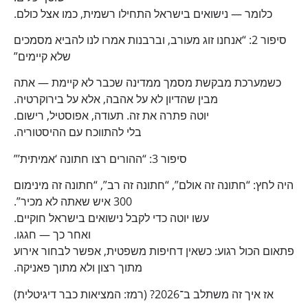
כלומר — נישואים בישראל התחילו רשמית, כמו אצל כולם.
סיפור 2: “אנחנו זוג מעורב, וברבנות אמרו לנו להביא מסמכים
שלא קיימים”
כשמערכת מבקשת מסמך ממדינה שכבר לא קיימת — אתה
מבין שהדיון לא על אהבה, אלא על בירוקרטיה.
יוטה פתרה את זה. תעודה, אפוסטיל, רישום.
בלי להתווכח עם ההיסטוריה.
סיפור 3: “ההורים רצו חתונה ‘אמיתית’”
היה לחץ: “חתונה זה אולם”, “חתונה זה רב”, “חתונה זה מינימום
300 איש שאתה לא מכיר”.
עשו יוטה כדי לקבל נישואים בישראל חוקיים.
ואחר כך — חגגו.
פתאום הכול רגוע: כשאין דחיפות משפטית, אפשר לבחור אירוע
מתוך רצון ולא מתוך פאניקה.
אז איך זה משתלב ב־2026? (רמז: המציאות כבר דיגיטלית)