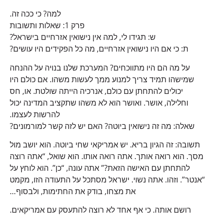
למה? כי ככה זה.
פרק 1: שאלות ותשובות
ש: תגידו לי, למה אין נישואין אזרחיים בישראל?
ת: כי אם היו נישואין אזרחיים, מה כל הפקידים היו עושים?
על מה הם היו מתווכחים? המערכת שלנו בנויה על ההנחה
שמישהו תמיד צריך למנוע ממך לעשות משהו. אם כולם היו
יכולים להתחתן עם כולם, אנרכיה הייתה שולטת. או, חס
וחלילה, אושר. ואושר הוא לא משהו שתקציב המדינה יכול
להרשות לעצמו.
שאלה: מה זה נישואין ביוטה? האם יש לזה קשר למורמונים?
תשובה: זה הגיון בריא. יש אמריקאי שחי ביוטה. הוא יושב מול
מסך. הוא רואה אותך. אתה רואה אותו. הוא שואל, “אתה רוצה
להתחתן עם האישה הזאת?” אתה עונה, “כן”. הוא לוחץ על
“אנטר”. וזהו. אתה נשוי. ישראל מסתכל על התעודה הזו, מקמט
את מצחו, בודק את החתימות, ולבסוף…
רושם אותה. כי אף אחד לא רוצה להתעסק עם אמריקאים.