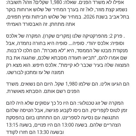
אפילו לא משרד הפנים. שאלה: 1,980 שקלים? וזהו? תשובה:
נשמע קצת מוזר, לא? זה בערך המחיר של שלוש ארוחות בוקר
בתל אביב בשנת 2026. במחיר של שלוש חביתות ומיץ תפוזים,
אתה מתחתן. זה האבסורד האמיתי
. פרק 2: מהפרקטיקה שלנו (מקרים שקרו). המקרה של אלכס
וסופיה: אלכס יהודי. סופיה… סופיה היא בחורה נחמדה, אבל
מנקודת מבטו של הממסד, היא “לא מוכרת”. הם הלכו לרבנות.
שם אמרו להם, “תביאו תעודה מסבתא שלכם, שחגגה את בת
המצווה שלה בעיר שכבר לא קיימת”. אלכס חיפש. הוא מצא רק
תמונה של עז ומתכון לבורשט.
הם הגיעו אלינו. הם שילמו 1,980 שקל. היום הם נשואים. משרד
הפנים רשם אותם. הסבתא מאושרת.
המקרה של זוג טכנולוגי: הם היו כל כך עסוקים שלא היה להם
זמן לטוס לקפריסין. הם ניסו לקבוע פגישה, אבל הטיסה שלהם
התנגשה עם נסיעה לספרינט. הם התחתנו בזום בהפסקת
הצהריים שלהם. בשעה 13:00 הם היו פנויים, בשעה 13:15
ובשעה 13:30 הם חזרו לקודד