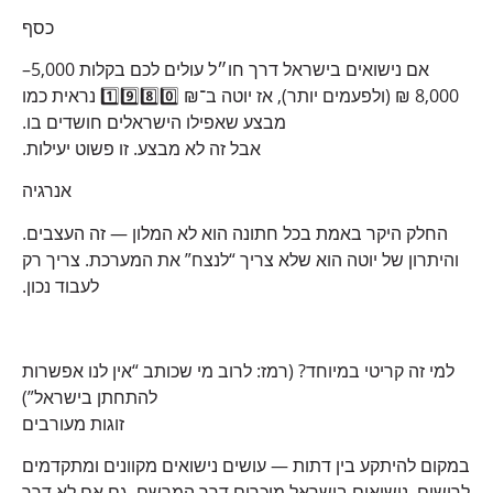
כסף
אם נישואים בישראל דרך חו״ל עולים לכם בקלות 5,000–
8,000 ₪ (ולפעמים יותר), אז יוטה ב־₪ 1️⃣9️⃣8️⃣0️⃣ נראית כמו
מבצע שאפילו הישראלים חושדים בו.
אבל זה לא מבצע. זו פשוט יעילות.
אנרגיה
החלק היקר באמת בכל חתונה הוא לא המלון — זה העצבים.
והיתרון של יוטה הוא שלא צריך “לנצח” את המערכת. צריך רק
לעבוד נכון.
למי זה קריטי במיוחד? (רמז: לרוב מי שכותב “אין לנו אפשרות
להתחתן בישראל”)
זוגות מעורבים
במקום להיתקע בין דתות — עושים נישואים מקוונים ומתקדמים
לרישום. נישואים בישראל מוכרים דרך המרשם, גם אם לא דרך