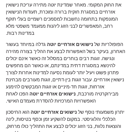
את החוק המקומי. מאחר שמדינת יוטה מתירה עריכת נישואין
אזרחיים במסגרת חוקית ברורה ומוכרת, תעודות הנישואין
המונפקות בתחומה נחשבות למסמכים רשמיים בעלי תוקף
רחב, המאפשרים לבני הזוג ליהנות ממעמד משפטי מלא
במדינות רבות.
הפופולריות של
נישואים אזרחיים יוטה
גדלה במיוחד בעשור
האחרון, בעיקר בשל האפשרות לבצע את ההליך בצורה מהירה
ונגישה. זוגות רבים בוחרים במסלול זה כאשר אינם יכולים
להינשא במסגרת דתית במדינתם, או כאשר הם מחפשים
פתרון פשוט ויעיל יותר לעומת נסיעה למדינות אחרות לצורך
נישואין אזרחיים. עבור זוגות בין-דתיים, זוגות מעורבים מבחינת
אזרחות, זוגות חד-מיניים או זוגות המבקשים להימנע
מבירוקרטיה מורכבת,
נישואים אזרחיים יוטה
הפכו לאחת
האפשרויות המרכזיות להסדרת מעמדם האישי.
יתרון משמעותי נוסף של
נישואים אזרחיים יוטה
הוא החיסכון
הכלכלי והלוגיסטי. במקום להשקיע זמן וכסף בטיסות, לינה
והוצאות נלוות, בני הזוג יכולים לבצע את התהליך כולו מרחוק,