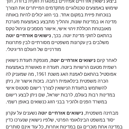
ביצוע נישואין אזרחיים אמיתיים במסגרת חוקית ברורה, תוך
שימוש באמצעים טכנולוגיים מתקדמים המייתרים את הצורך
בנוכחות פיזית במקום אחד. בני הזוג יכולים להיות באותה
מדינה או במדינות שונות, וההליך מתבצע באמצעות מערכת
מאובטחת הכוללת זיהוי אישי, אישור מסמכים וניהול טקס
בהתאם לחוקי מדינת יוטה. בכך,
נישואים אזרחיים יוטה
משלבים בין עקרונות משפטיים מסורתיים לבין פתרונות
מודרניים של העולם הדיגיטלי.
לאחר קיום
נישואים אזרחיים יוטה
, מונפקת תעודת נישואין
רשמית מטעם הרשויות ביוטה. תעודה זו מאושרת באמצעות
אפוסטיל בהתאם לאמנת האג משנת 1961, מה שמעניק לה
הכרה משפטית בינלאומית רחבה. בזכות אישור זה, ניתן
להשתמש בתעודת הנישואין לצורך רישום סטטוס אישי
במדינות רבות בעולם, לרבות ישראל, שם ניתן לבצע רישום
במשרד הפנים ולהכיר בבני הזוג כנשואים באופן רשמי.
מבחינה משפטית,
נישואים אזרחיים יוטה
נשענים על עקרון
יסוד במשפט הבינלאומי הפרטי, שלפיו נישואין שנערכו כדין
במדינה אחת מוכרים גם במדינות אחרות, כל עוד אינם סותרים