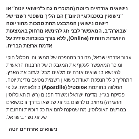
נישואים אזרחיים ביוטה (המוכרים גם כ”נישואי יוטה” או
“נישואין בטכנולוגיית זום”) הם הליך משפטי רשמי של
רישום נישואין המתבצע תחת סמכות מחוז יוטה
שבארה”ב, המאפשר לבני זוג להינשא מרחוק באמצעות
היוועדות חזותית (Online), ללא צורך בנוכחות פיזית על
אדמת ארצות הברית.
עבור אזרחי ישראל, מדובר במהפכה של ממש: זהו מסלול חוקי
ומוכר המאפשר לעקוף את המגבלות של הרבנות הראשית
ולהינשא בנישואים אזרחיים מלאים מבלי לעזוב את הארץ.
התהליך כולל הנפקת תעודת נישואין רשמית מטעם מדינת יוטה,
המלווה בחותמת
אפוסטיל (Apostille)
בינלאומית. על פי
פסיקת בג”ץ, מדינת ישראל ומשרד הפנים (רשות האוכלוסין
וההגירה) מחויבים לרשום בני זוג שנישאו בדרך זו כנשואים
במרשם האוכלוסין, מה שמקנה להם את כל הזכויות והחובות
של זוג נשוי בישראל.
נישואים אזרחיים יוטה