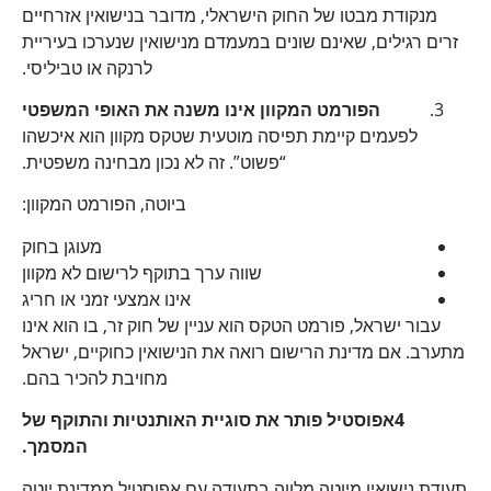
מנקודת מבטו של החוק הישראלי, מדובר בנישואין אזרחיים
זרים רגילים, שאינם שונים במעמדם מנישואין שנערכו בעיריית
לרנקה או טביליסי.
הפורמט המקוון אינו משנה את האופי המשפטי
לפעמים קיימת תפיסה מוטעית שטקס מקוון הוא איכשהו
“פשוט”. זה לא נכון מבחינה משפטית.
ביוטה, הפורמט המקוון:
מעוגן בחוק
שווה ערך בתוקף לרישום לא מקוון
אינו אמצעי זמני או חריג
עבור ישראל, פורמט הטקס הוא עניין של חוק זר, בו הוא אינו
מתערב. אם מדינת הרישום רואה את הנישואין כחוקיים, ישראל
מחויבת להכיר בהם.
4
אפוסטיל פותר את סוגיית האותנטיות והתוקף של
המסמך.
תעודת נישואין מיוטה מלווה בתעודה עם אפוסטיל ממדינת יוטה