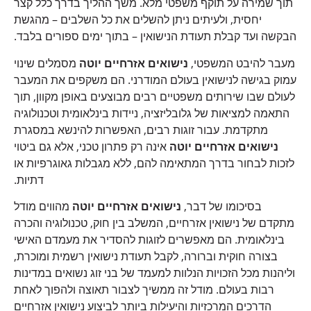
תוך שמירה על תוקף משפטי מלא. משך ההליך בדרך כלל קצר
יחסית, ולעיתים ניתן להשלים את כל השלבים – מהגשת
הבקשה ועד קבלת תעודת הנישואין – בתוך ימים ספורים בלבד.
מעבר להיבט המשפטי,
נישואים אזרחיים יוטה
מסמלים שינוי
עמוק בגישה לנישואין בעולם המודרני. הם משקפים את המעבר
לעולם שבו שירותים משפטיים רבים מבוצעים באופן מקוון, תוך
התאמה למציאות של גלובליזציה, ניידות בינלאומית וטכנולוגיה
מתקדמת. עבור זוגות רבים, האפשרות להינשא במסגרת
נישואים אזרחיים יוטה
אינה רק פתרון טכני, אלא גם ביטוי
לזכות לבחור בדרך המתאימה להם, ללא מגבלות גאוגרפיות או
דתיות.
בסיכומו של דבר,
נישואים אזרחיים יוטה
מהווים מודל
מתקדם של נישואין אזרחיים, המשלב בין חוק, טכנולוגיה והכרה
בינלאומית. הם מאפשרים לזוגות להסדיר את מעמדם האישי
בצורה חוקית וברורה, לקבל תעודת נישואין רשמית ומוכרת,
וליהנות מכל הזכויות הנלוות למעמד של בני זוג נשואים במדינות
רבות בעולם. מודל זה ממשיך לצבור תאוצה ולהפוך לאחת
הדרכים המרכזיות והיעילות ביותר לביצוע נישואין אזרחיים