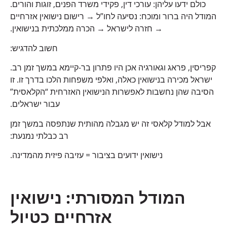
כולם ידעו עליהן: עורכי דין, פקידי משרד הפנים, זוגות והורים.
המודל היה ברור ומוכח: נסיעה לחו”ל → רישום נישואין אזרחיים
→ חזרה לישראל → הכרה ממלכתית בנישואין.
חשוב להדגיש:
קפריסין, פראג וגאורגיה אכן היו פתרון בר-קיימא במשך זמן רב.
ישראל מכירה בנישואין כאלה, ואלפי משפחות הלכו בדרך זו. זו
הסיבה שהן נחשבות לאפשרות הנישואין האזרחית “הקלאסית”
עבור ישראלים.
אבל למודל קלאסי זה יש מגבלה מהותית שנתפסה במשך זמן
רב כבלתי נמנעת:
נישואין ידועים בציבור = עזיבה פיזית מהמדינה.
המודל המסורתי: נישואין
אזרחיים כטיול