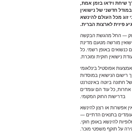
 שיחת וידאו בזמן אמת,
מודל חדשני של נישואין
י זוג מכל העולם להינשא
יע פיזית לארצות הברית.
וק — החל מהגשת הבקשה
נישואין מורשה מטעם מדינת
 כנשואים באופן רשמי. כל
ת נישואין חוקית ומוכרת.
מצעות אפוסטיל בינלאומי
 רישום הנישואין במוסדות
של חתונה ביוטה באינטרנט
אחרות, כל עוד הם עומדים
בדרישות החוק המקומי.
 אפשרות או רצון להינשא
 עומדים בתנאים הדתיים —
לופיות להינשא באופן חוקי.
רה על תוקף משפטי מוכר.