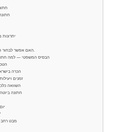
חתונ
חתונה 
יתרונות מ
האם אפשר לבחור תאריך?כן, בתיאום מראש.
הבסיס המשפטי — למה חתונ
הטכנ
הכרה בישראל
זמנים ויעילו
השוואה כלכ
חתונה ביוטה
יום
האם מדו
מבט רחב —