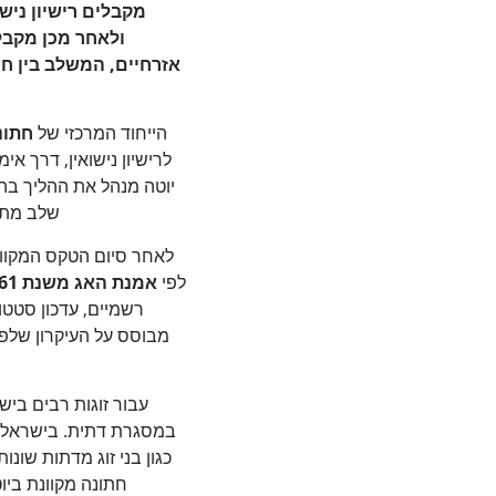
מקבלים רישיון ניש
ולאחר מכן מקבל
אזרחיים, המשלב בין חו
הייחוד המרכזי של
חתונ
לרישיון נישואין, דרך א
יוטה מנהל את ההליך בה
שלב מתוע
לאחר סיום הטקס המקוון
לפי
אמנת האג משנת 1961
רשמיים, עדכון סטטו
מבוסס על העיקרון שלפי
עבור זוגות רבים ביש
במסגרת דתית. בישראל, ס
כגון בני זוג מדתות שונו
חתונה מקוונת בי