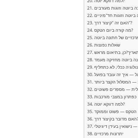
למה דווקא יוטה?
ה ביוטה וזוגות מעורבים
ביוטה וזוגות חד־מיניים
האם זה “קיצור דרך”?
מה קורה ביום הטקס?
רכזיים של חתונה ביוטה
שאלות נפוצות
ה ביוטה מחזיקה מעמד
ולוגיה ככלי, לא כתחליף
 — איך זה עובד בפועל
ת — המסלול הקצר ביותר
לית — מספרים פשוטים
 כפתרון במצבי מורכבות
למה דווקא יוטה?
 הטקס — פשוט וממוקד
בר בקיצור דרך?
 נישואין בעידן דיגיטלי
יתרונות מרכזיים