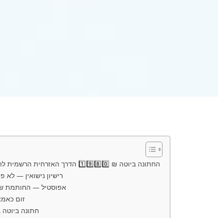
החתונה ביוטה ₪ 1️⃣9️⃣8️⃣0️⃣ הדרך האזרחית הרשמית להתחתן בלי לצאת מישראל
רישיון נישואין — לא פ
אפוסטיל — החותמת שה
זום כאמצ
חתונה ביוטה 