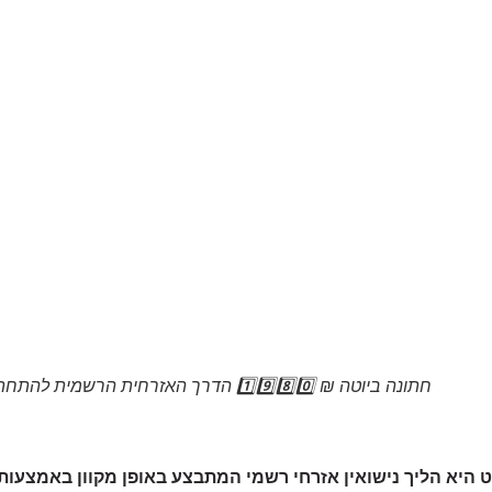
חתונה ביוטה ₪ 1️⃣9️⃣8️⃣0️⃣ הדרך האזרחית הרשמית להתחתן בלי לצאת מישראל
 היא הליך נישואין אזרחי רשמי המתבצע באופן מקוון באמצעות 