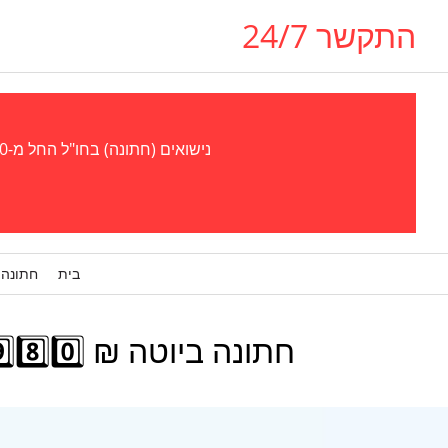
התקשר 24/7
נישואים (חתונה) בחו"ל החל מ-300 אירו - נישואים (חתונה) בגאורגיה, אוקראינה, צ'כיה (פראג), קפריסין, אל סלבדור, פרגוואי סטוּפּרו, ויזה לבן/בת זוג
בית
חתונה 
חתונה ביוטה ₪ 1️⃣9️⃣8️⃣0️⃣ הדרך האזרחית הרשמית להתחתן בלי לצאת מישראל