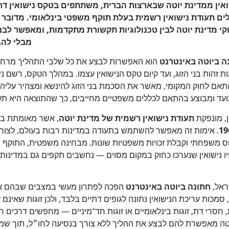
ואין ממדינת יוטה שבארצות הברית, משתתפים בטקס נישואין דרך
ים תעודת נישואין רשמית בעלת תוקף משפטי בינלאומי. מדובר ב
קי מדינת יוטה לבין טכנולוגיות תקשורת מתקדמות, ומאפשר לבנ
מבלי להג
ה ביוטה באינטרנט
הוא האפשרות לבצע את כל שלבי התהליך מרח
ימות זהות בני הזוג, ועד קיום טקס הנישואין עצמו. במהלך הטקס, רשם 
תאם לחוק המקומי, מאשר את הסכמת בני הזוג להינשא ומצהיר עליהם
ד ומבוצע בהתאם לכללים משפטיים מחייבים, כך שהתוצאה היא תעוד
, מונפקת
תעודת נישואין רשמית של מדינת יוטה
, אשר מאומתת בא
. אימות זה מאפשר להשתמש בתעודה במדינות רבות בעולם, לצורך
ס משפחתי וקבלת זכויות משפטיות שונות. מבחינה משפטית, התוקף 
ו נישואין שנערכו כחוק במקום מסוים — נחשבים תקפים גם במדינות 
ראל,
חתונה ביוטה באינטרנט
הפכה לפתרון מעשי במצבים שבהם אין
מכות עריכת הנישואין נתונה לגופים דתיים בלבד, ולכן זוגות שאינם
ת, חסרי דת, זוגות בינלאומיים או זוגות חד־מיניים — מחפשים דרכים ח
וטה מאפשרת להם לבצע את ההליך ללא צורך בנסיעה לחו״ל, תוך שמי