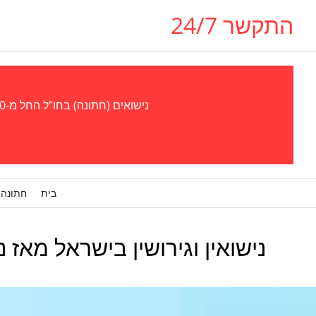
התקשר 24/7
נישואים (חתונה) בחו"ל החל מ-300 אירו - נישואים (חתונה) בגאורגיה, אוקראינה, צ'כיה (פראג), קפריסין, אל סלבדור, פרגוואי סטוּפּרו, ויזה לבן/בת זוג
בית
חתונה 
נישואין וגירושין בישראל מאז נישואין מקוונים בשנת