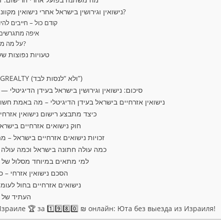
נישואין וגירושין בישראל אחרי נישואין מקוונים: מה קורה אם נפרדים?
1) קודם כול – חייבים ל
2) איפה מתגרשים
3) על מה מתווכחים בדרך כלל?
טעויות נפוצות שעו
למה לבחור ב-A R IMMIGREALTY (ולא “לנסות לבד”)
סיכום: נישואין וגירושין בישראל בעידן הדיגיטלי 
נישואין אזרחיים בישראל בעידן הדיגיטלי – מה באמת חש
כיצד מתבצע רישום נישואין אזרח
חוק נישואים אזרחיים בישר
זכויות נישואים אזרחיים בישראל – 
כמה עולה חתונה בישראל וכמה עולה
למי מתאים במיוחד מסלול של נ
הסכם נישואין אזרחי – כ
נישואים אזרחיים בחול לעומת
העתיד של נ
раиле 🏆 за 1️⃣9️⃣8️⃣0️⃣ ₪ онлайн: Юта без выезда из Израиля!