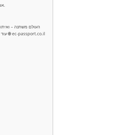
אם אחד מבני הזוג הוא אזרח זר, גירושין בישראל יוכרו במדינת המוצא שלו עם אפוסטיל ותרגום המסמכים.
והזכות למשפחה מוגנת על פי חוק. 📞 צרו קשר עם A R IMMIGREALTY עוד היום: 📱 +972-54-215-07-24 🌐 ec-passport.co.il