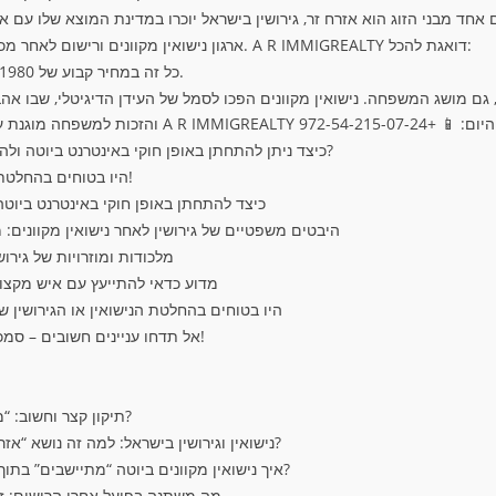
ארגון נישואין מקוונים ורישום לאחר מכן בישראל דורש ידע וניסיון. A R IMMIGREALTY דואגת להכל:
💰 כל זה במחיר קבוע של ₪1980 ללא עמלות נסתרות.
כיצד ניתן להתחתן באופן חוקי באינטרנט ביוטה ולהבטיח את הכרתם בישראל?
היו בטוחים בהחלטתכם עם תמיכה מוסמכת!
כיצד להתחתן באופן חוקי באינטרנט ביוטה
היבטים משפטיים של גירושין לאחר נישואין מקוונים:
מלכודות ומוזרויות של גירוש
מדוע כדאי להתייעץ עם איש מקצוע ב
היו בטוחים בהחלטת הנישואין או הגירושין 
אל תדחו עניינים חשובים – סמכו על המומחים עוד היום!
תיקון קצר וחשוב: “מאז 1980” או מאז 2020?
נישואין וגירושין בישראל: למה זה נושא “אזרחי” גם כשהמדינה דתית?
איך נישואין מקוונים ביוטה “מתיישבים” בתוך נישואין וגירושין בישראל?
מה משתנה בפועל אחרי הרישום: זכו