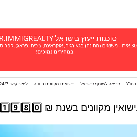
סוכנות ייעוץ בישראל A.R.IMMIGREALTY
במחירים נמוכים!
בחו”ל
קריאה לשותף לישראל
נישואים מקוונים ביוטה
ליצור קשר 24/7
 ₪ 1️⃣9️⃣8️⃣0️⃣: כל מה שאתם צריכים לדעת