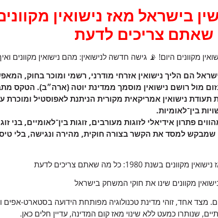
שין ב
ישראל
מאז נישואין מקווני
אין מקוונים היום! 📡 גישה חדשה לנישואין: מהם נישואין מקוונים ואיך
ישראל הם הליך נישואין אזרחי מודרני, רשמי ומוכר בחוק, המאפ
זום מול רושם נישואין מוסמך ממדינת יוטה (ארה״ב). הטקס מת
תעודת נישואין אמריקאית מקורית הניתנת לאפוסטיל ומוכרת על
ות בין־לאומיות.
ווים פתרון אידיאלי לזוגות מעורבים, זוגות בין־לאומיים, בני זוג 
מבקש למסד את הקשר בצורה חוקית, מהירה ונגישה, בלי טיסות,
ים בשנת 1980: כל מה שאתם צריכים לדעת
ים. מצד אחד, זוהי מדינת טכנולוגיה מפותחת הידועה בסטארט-אפים ו
ם, שנותרו כמעט ללא שינוי מאז קום המדינה, עדיין חלים כאן.