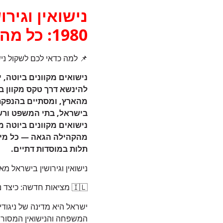
נישואין וגירו
1980: כל מה שאתם צריכים לדעת
📌 למה כדאי לכם לשקול נישו
נישואים מקוונים ביוטה, 
להינשא דרך טקס מקוון ב
מהארץ, ומסתיים בהנפקת 
בישראל, בתי המשפט ורשוי
נישואים מקוונים ביוטה מה
מהקהילה הגאה — כל מי ש
תלות במוסדות דתיים.
נישואין וגירושין בישראל מאז נישואין מקוונ
🇮🇱 מציאות חדשה: כיצד נישואין מקוונים שינו את חוקי המשחק בישראל
ישראל היא מדינה של ניגוד
המשפחה והנישואין המסורתיי