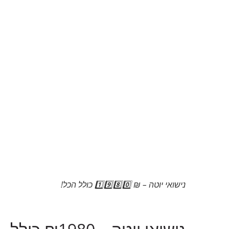
נישואי יוטה – ₪ 1️⃣9️⃣8️⃣0️⃣ כולל הכל!