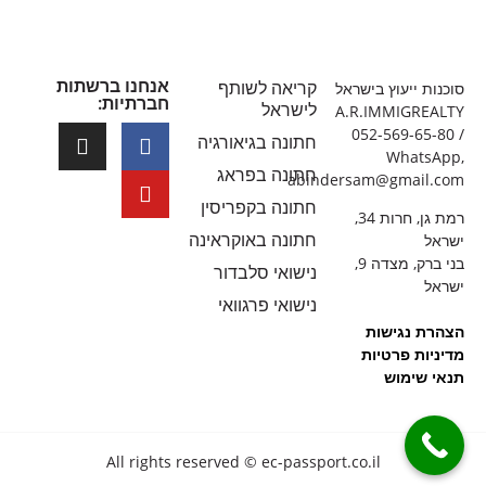
אנחנו ברשתות
קריאה לשותף
סוכנות ייעוץ בישראל
חברתיות:
לישראל
A.R.IMMIGREALTY
052-569-65-80 /
חתונה בגיאורגיה
WhatsApp,
חתונה בפראג
abindersam@gmail.com
חתונה בקפריסין
רמת גן, חרות 34,
חתונה באוקראינה
ישראל
בני ברק, מצדה 9,
נישואי סלבדור
ישראל
נישואי פרגוואי
הצהרת נגישות
מדיניות פרטיות
תנאי שימוש
All rights reserved © ec-passport.co.il