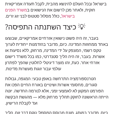
בישראל ובכל העולם להינשא מהבית, לקבל תעודה אמריקאית
חוקית, ולאחר מכן לרשום את הנישואים ב
משרד הפנים
בישראל
, כולל מסלול סטטוס לבני זוג זרים.
💡 כיצד השתנתה התפיסה?
בעבר, זה היה פשוט נישואין אזרחיים אמריקאיים, שבוצעו
באחד ממחוזות המדינה. כיום, מדובר בהזדמנות ייחודית לערוך
טקס רשמי, המונפק על ידי המדינה, מרחוק, ללא נסיעות או
אשרות. בעבר, זה היה הליך סטנדרטי, כמו בכל משרד רישום
אזרחי אחר. כעת, זהו מוצר דיגיטלי לחלוטין שהפך לפתרון
עולמי עבור זוגות מעשרות מדינות.
הטרנספורמציה התרחשה באופן טבעי: המגפה, גבולות
סגורים, מחסומי אשרות ושינויים באורח החיים הפכו את
הפורמט המקוון לא לאמצעי זמני, אלא לנורמה החדשה. יוטה
הייתה הראשונה לחוקק תהליך מרחוק מלא — מהגשת הבקשה
ועד לקבלת הרישיון.
כיום, מדובר במותג, מונח מבוסס המסמל: טקס דרך זום, הליך