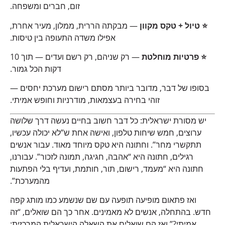
זום, חברים ומשפחה.
⭐ טיול + טקס מקוון
— מבקתה הררית, ממלון, מעיר אחרת,
אפילו משדה התעופה בין טיסות.
⭐ פרטיות מוחלטת
— רק שניהם, רק רשם ועדים — תוך 10
דקות הכל גמור.
בסופו של דבר, מדובר ביותר מסתם רישום מערכת יחסים —
זוהי בחירה בעצמאות, מודרניות וחופש אמיתי.
יש מסורת ישראלית: כל דבר חשוב בחיים נעשה דרך שלושה
ערוצים, חמש שיחות טלפון, ואישה אחת ש”לא יכולה עכשיו,
תתקשרי מחר”. וחתונה היא טקס מיוחד מאוד. עבור אנשים
רגילים, חתונה היא “אהבה, חגיגה, תמונה לזכור”. עבורנו,
חתונה היא “מעמד, רישום, תור, חותמת, ועדיף בלי הפתעות
מהמערכת”.
ואז פתאום מופיעה תופעה עם שם שנשמע כמו מותג קפה
חדש. בהתחלה, אנשים לא מאמינים. אחר כך הם שואלים, “זה
אמיתי?” ואז הם שואלים את השאלה הישראלית המרכזית: