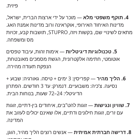
פיזית.
4. תוקף משפטי מלא
— מוכר על ידי ארצות הברית, ישראל,
מדינות האיחוד האירופי, אוקראינה ורוב מדינות אמנת האג.
מתאים לשינויי שם, בקשות ויזה, STUPRO, תושבות קבע, זכויות
מס ומשפחה.
5. טכנולוגיות דיגיטליות
— אימות זהות, עיבוד טפסים
אוטומטי, חתימה אלקטרונית, הגשת מסמכים מאובטחת,
הנפקת תעודה מהירה.
6. הליך מהיר
— קפריסין: 3 ימים + טיסה. גאורגיה: שבוע +
נסיעה. צ’כיה: משבועיים. דנמרק: עד 3 חודשים. הפתרון
הדיגיטלי: 24–72 שעות, בנוחות הבית.
7. שוויון ונגישות
— זוגות להט”בים, איחודים בין-דתיים, זוגות
עם זרים, זוגות חילונים ודתיים, אלו שאינם יכולים לעזוב את
המדינה.
8. דרישה חברתית אמיתית
— אנשים רוצים הליך מהיר, הוגן,