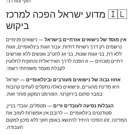
חוקי ומודרני.
🇮🇱 מדוע ישראל הפכה למרכז
ביקוש
אין מוסד של נישואים אזרחיים בישראל
— נישואים פנימיים
נרשמים רק דרך רשויות דתיות. עבור זוגות בינלאומיים, זוגות
ללא דת, בני זוגות שונות, בני זוג להט”ב ואנשים ללא שורשים
דתיים מוכחים — זו הפכה לדרך האידיאלית והחוקית לחלוטין
לקבלת מעמד משפחתי רשמי.
אחוז גבוה של נישואים מעורבים ובינלאומיים
— ישראל
היא מדינת מהגרים, ונישואים כאלה נתקלים לעתים קרובות
במבוי סתום בירוקרטי. הפורמט המקוון פותר זאת.
הגבלות נסיעה לעובדים זרים
— מטפלים, עובדי בניין,
סטודנטים בינלאומיים — לרובם אין אפשרות לעזוב את
המדינה. זהו הסיכוי היחיד להינשא באופן חוקי ללא סיכון למקום
העבודה.