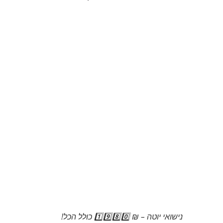
נישואי יוטה – ₪ 1️⃣9️⃣8️⃣0️⃣ כולל הכל!