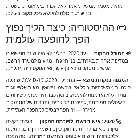
מהיר, מסמך ממשלתי אמריקאי, הכרה בינלאומית, פשטות
ונגישות, היכולת להינשא מכל מקום בעולם.
📜 ההיסטוריה: כיצד הליך נפוץ
הפך לתופעה עולמית
🌱 המודל המקורי
— עד 2020, ההליך לא היה שונה מנישואים
במדינות אחרות בארה”ב. בני הזוג היו מגיעים למשרד הרשם,
מגישים מסמכים באופן אישי, ואז הטקס היה מתקיים.
המגפה כנקודת מוצא
— בתחילת 2020, COVID-19 שיתקה
סוכנויות ממשלתיות, כולל אלו שרשמו נישואין. מאות אלפי זוגות
נותרו ללא הזדמנות להינשא. ביוטה כבר היו תשתית שירותים
דיגיטלית מפותחת, גמישות חקיקתית, ותרבות של הסתגלות
מהירה — זה הפך לבסיס למהפכה העתידית.
🚀 2020: אישור רשמי לפורמט המקוון
— הגשת בקשה
מקוונת, אימות זהות מרחוק, טקס רשמי דרך זום, חתימה
אלקטרונית, רישום אוטומטי במרשם המדינה. יוטה הפכה