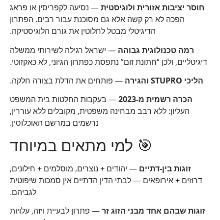
חוסר יציבות אזורית ולוגיסטית
— נסיעה לקפריסין או פראג
הפכה לא רק קשה אלא גם מסוכנת עבור רבים. הפתרון
הדיגיטלי מבטל לחלוטין את גורם הלוגיסטיקה.
רמה טכנולוגית גבוהה
— ישראל רגילה לשירותי ממשלה
דיגיטליים, ולכן “חתונת זום” נתפסת כפתרון הגיוני, לא כאקזוטי.
הליכי STUPRO והגירה
— פותחים את הדלת בצורה חלקה.
הכרה רשמית מ-2023
— בעקבות החלטות בית המשפט
העליון: ללא רבב מבחינה משפטית, מקובלים ללא עוררין,
נרשמים במרשם האוכלוסין.
🎯 למי מתאים במיוחד
זוגות בין-דתיים
— יהודים + נוצרים, מוסלמים + חילונים,
דרוזים + אירופאים — לבתי הדין הדתיים אין סמכות שיפוטית
לגביהם.
זוגות שבהם אחד מבני הזוג זר
— פתרון לבעיית ויזה, עלויות