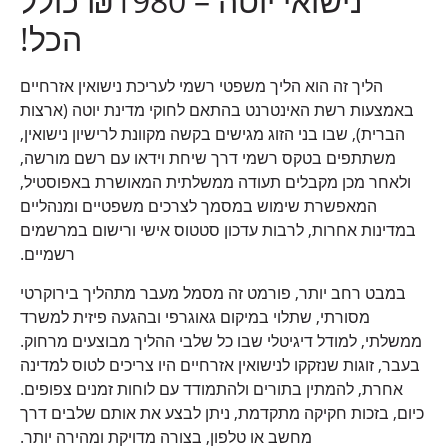
נישואי יוטה – ₪1980 כולל
הכל!
הליך זה הוא הליך משפטי רשמי לעריכת נישואין אזרחיים
באמצעות רשת האינטרנט בהתאם לחוקי מדינת יוטה (ארצות
הברית), שבו בני הזוג מגישים בקשה מקוונת לרישיון נישואין,
משתתפים בטקס רשמי דרך שיחת וידאו עם רשם מורשה,
ולאחר מכן מקבלים תעודה ממשלתית המאושרת באפוסטיל,
המאפשרת שימוש במסמך לצרכים משפטיים ומנהליים
במדינות אחרות, לרבות עדכון סטטוס אישי ורישום במרשמים
רשמיים.
במבט רחב יותר, פורמט זה מסמל מעבר מתהליך בירוקרטי
מסורתי, שתלוי במיקום גאוגרפי ובהגעה פיזית למשרד
ממשלתי, למודל דיגיטלי שבו כל שלבי ההליך מבוצעים מרחוק.
בעבר, זוגות שנזקקו לנישואין אזרחיים היו צריכים לטוס למדינה
אחרת, להמתין בתורים ולהתמודד עם לוחות זמנים צפופים.
כיום, בזכות חקיקה מתקדמת, ניתן לבצע את אותם שלבים דרך
מחשב או טלפון, בצורה מדויקת ומהירה יותר.