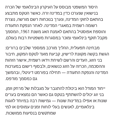
היסוד המשפטי מבוסס על העיקרון הבינלאומי של הכרה
בנישואין שנערכו כדין במדינה זרה. כאשר הטקס מתבצע
בהתאם לחוקי המדינה, ונערך בנוכחות רשם מורשה, נוצרת
רשומה רשמית במאגרי המדינה. לאחר הנפקת התעודה
והוספת אפוסטיל בהתאם לאמנת האג משנת 1961, המסמך
מקבל תוקף בינלאומי ומוכר במסגרות משפטיות רבות בעולם.
מבחינה תפעולית, ההליך מורכב ממספר שלבים ברורים:
הגשת בקשה מקוונת לרישיון, קביעת מועד לטקס המקוון, חיבור
בני הזוג, העדים והרשם לשיחת וידאו רשמית, אישור הזהות
וההסכמה, הכרזה על הזוג כנשואים, ולבסוף רישום במערכות
המדינה והנפקת התעודה — תחילה בפורמט דיגיטלי, ובהמשך
גם כמסמך מודפס.
ייחוד המודל הוא ביכולת להתגבר על מגבלות של מרחק וזמן.
בני זוג יכולים להשתתף בטקס גם כאשר הם נמצאים בערים
שונות או אפילו במדינות שונות — גמישות רבה במיוחד לזוגות
בינלאומיים, לאנשים בעלי לוחות זמנים עמוסים או למי
שמתקשים בנסיעות ממושכות.