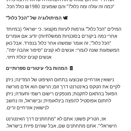
“כמה זה עולה ומה כלול?” והם שומעים: ₪1980 כולל הכל.
🕊️ המיתולוגיה של “הכל כלול”
המילים “הכל כלול” גורמות לעיוות מקצועי. כי ישראלי (במיוחד
אחרי כמה ביקורים בסוכנויות ממשלתיות) יודע: אם אומרים
“הכל כלול”, זה אומר שמשהו אחר כלול בנפרד. אבל כאן
המשמעות שונה לגמרי: אנשים לא קונים “סיפור אהבה יפה”.
אנשים קונים יכולת חיזוי.
🧾 המהות בלי עיטורים ספרותיים
נישואין אזרחיים שבוצעו בתחום השיפוט של המדינה; ניתן
לקיים את הטקס באינטרנט דרך זום; הרשם הוא אדם מורשה
הפועל בהתאם לתקנות; מונפקים רישום רשמי ותעודה; ניתן
לחתום אפוסטיל להפצה בינלאומית; ובישראל, זה נחשב
לנישואין אזרחיים זרים.
אז, הטריק פשוט: אתם לא “מתחתנים דרך האינטרנט
הישראלי”. אתם מתחתנים שם, אבל שוהים פיזית בישראל.