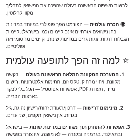
לרשות השיפוט הראשונה בעולם שהפכה את הנישואין לתהליך
מקוון לחלוטין.
🌍 הכרה עולמית
— הפורמט הפך פופולרי במיוחד במדינות
בהן נישואים אזרחיים אינם קיימים (כמו בישראל), קיימות
הגבלות דתיות, זוגות גרים במדינות שונות, וקיימים מחסומי ויזה
ופוליטיים.
⭐ למה זה הפך לתופעה עולמית
1. המערכת המקוונת המלאה הראשונה בעולם
— בקשה
מקוונת, זיהוי מרחוק, טקס זום, חתימות אלקטרוניות, רישום
מיידי, תעודת PDF, אפשרות אפוסטיל — הכל בלי לבקר
בארצות הברית.
2. מינימום דרישות
— דרכון/תעודת זהות/רישיון נהיגה, גיל
בגרות, אין נישואין תקפים, שני עדים.
3. אפשרות להתחתן תוך מגורים במדינות שונות
— בישראל
ובתאילנד, בגרמניה ובקנדה — לא משנה. אין צורך בפגישה