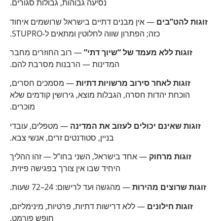
נסיעה גבוהות, גבולות סגורים.
זוגות להט”בים
— אין מבנים דתיים בישראל שרושמים איחוד
כזה; הפתרון שווה לחלוטין ומתאים ל-STUPRO.
זוגות ללא מעמד של “שיוך דתי”
— רוב החוזרים מחבר
המדינות — הרבנות מסרבת להם.
זוגות לאחר סירוב מרשויות דתיות
— מסמכים חסרים,
הוכחת יהדות חסרה, הגבלות מוצא, גירושין קודמים שלא
מוכרים.
זוגות שאינם יכולים לעזוב את המדינה
— מטפלים, עובדי
בניין, סטודנטים זרים, אנשי צבא.
זוגות מרחוק
— אחד בישראל, השני בחו”ל — זהו ההליך
היחיד שבו אין צורך בפגישה פיזית.
זוגות שרוצים מהירות
— מהגשה ועד לרישום: 24–72 שעות.
זוגות חילונים
— ללא דרישות דתיות, פרטיות, מינימליזם,
חופש פורמט.