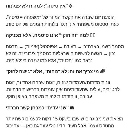
✈️ “אין טיסה”: למה זו לא עצלנות
הופעת זום שברה את הקשר המוזר של “משפחה = טיסה”.
כעת, סטטוס משפחתי אינו תלוי בלוחות הזמנים של הטיסות.
🧑‍⚖️ למה “זה חוקי” אינו סיסמה, אלא מכניקה
מסמך רשמי בארה”ב → תעודה → אפוסטיל (אימות) → תרגום
נכון → הגשה לרשויות הישראליות כמסמך ציבורי זר. זה לא
נראה כמו “תכנית”, אלא כמו שגרה בינלאומית.
🌈 מי צריך את זה: לא “נוחות”, אלא “גישה לחוק”
זוגות מדתות/מעמדות שונים, זוגות שבהם אחד זר, זוגות
להט”בים, עולים שתעודותיהם אינן עומדות בדרישות הדתיות.
עבורם, זו הזדמנות להיות משפחה באופן חוקי.
👥 “שני עדים” כמבחן קשר חברתי
מציאת שני מבוגרים שישבו בשקט 15 דקות לפעמים קשה יותר
מהטקס עצמו. אבל העידן הדיגיטלי עוזר גם כאן — עד יכול