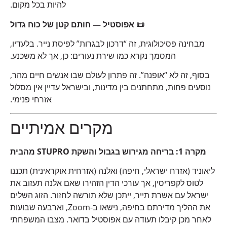
להיות בכל מקום.
📜 אפוסטיל — חותם קטן של כוח גדול
מבחינה פסיכולוגית, זה “דרכון לבגרות” לפיסת נייר. בלעדיו,
המסמך נקרא כמו שירת נעורים: כן, אך לא משכנע.
בסוף, זה לא “אופנה”. זה פתרון לעולם שבו אנשים חיים מהר,
נוסעים פחות, מתחתנים בין מדינות, ובישראל עדיין אין מסלול
אזרחי פנימי.
מקרים אמיתיים
מקרה 1: בריחה מגירוש בגבול והשקת STUPRO מהבית
ליאוניד (אזרח ישראלי, חיפה) ואלנה (אזרחית אוקראינית) תכננו
לטוס לקפריסין, אך עורכי הדין הזהירו שאם אלנה תעזוב את
ישראל עם אשרת תייר, ייתכן שלא תורשה לחזור. הזוג השלים
את ההליך מדירתם בחיפה, נישאו ב-Zoom, וארבעה שבועות
לאחר מכן קיבלו תעודה עם אפוסטיל בדואר. מצבו המשפחתי