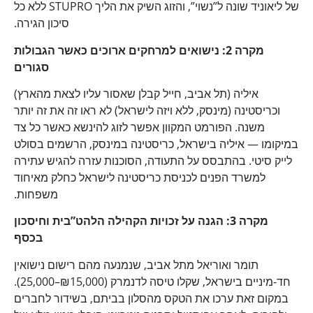
של ליאוניד שונה ל”נשוי”, והזוג השיק את הליך STUPRO ללא כל
סיכון הגירה.
מקרה 2: נישואים למרחקים ארוכים כאשר הגבולות
סגורים
איליה (תל אביב, חייל קבלן שאסור עליו לצאת מהארץ)
וכריסטינה (מינסק, ללא ויזה לישראל) לא ראו זה את זה יותר
משנה. הפורמט המקוון אפשר לזוג להינשא כאשר כל צד
במיקומו — איליה בישראל, כריסטינה במינסק, הרשמים בסולט
לייק סיטי. בהתבסס על התעודה, הסוכנות עזרה להגיש עתירה
למשרד הפנים לכניסת כריסטינה לישראל כחלק מאיחוד
משפחות.
מקרה 3: הגנה על זכויות הקהילה הלהט”בית וחיסכון
בכסף
תומר ואוריאל מתל אביב, שנמנעה מהם רישום נישואין
חד-מיניים בישראל, שקלו טיסה לדנמרק (₪15,000–25,000).
במקום זאת ערכו את הטקס מהסלון בביתם, בשידור לחברים