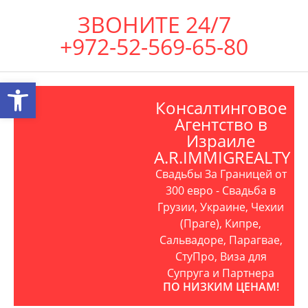
ЗВОНИТЕ 24/7
+972-52-569-65-80
Открыть панель инструментов
Консалтинговое
Агентство в
Израиле
A.R.IMMIGREALTY
Свадьбы За Границей от
300 евро - Свадьба в
Грузии, Украине, Чехии
(Праге), Кипре,
Сальвадоре, Парагвае,
СтуПро, Виза для
Супруга и Партнера
ПО НИЗКИМ ЦЕНАМ!