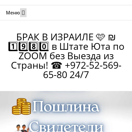
Меню
Свадьбы за границей
Вызов супруга или партнера в Израиль
Онлайн брак в Юте
Свяжитесь 24/7
БРАК В ИЗРАИЛЕ 🩷 ₪
1️⃣9️⃣8️⃣0️⃣ в Штате Юта по
ZOOM без Выезда из
Страны! ☎ +972-52-569-
65-80 24/7