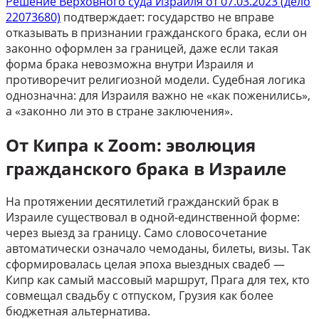
Решение Верховного суда Израиля от 07.03.2023 (дело
22073680)
подтверждает: государство не вправе
отказывать в признании гражданского брака, если он
законно оформлен за границей, даже если такая
форма брака невозможна внутри Израиля и
противоречит религиозной модели. Судебная логика
однозначна: для Израиля важно не «как поженились»,
а «законно ли это в стране заключения».
От Кипра к Zoom: эволюция
гражданского брака в Израиле
На протяжении десятилетий гражданский брак в
Израиле существовал в одной-единственной форме:
через выезд за границу. Само словосочетание
автоматически означало чемоданы, билеты, визы. Так
сформировалась целая эпоха выездных свадеб —
Кипр как самый массовый маршрут, Прага для тех, кто
совмещал свадьбу с отпуском, Грузия как более
бюджетная альтернатива.