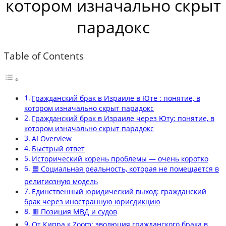
котором изначально скрыт
парадокс
Table of Contents
Гражданский брак в Израиле в Юте : понятие, в
котором изначально скрыт парадокс
Гражданский брак в Израиле через Юту: понятие, в
котором изначально скрыт парадокс
AI Overview
Быстрый ответ
Исторический корень проблемы — очень коротко
🟦 Социальная реальность, которая не помещается в
религиозную модель
Единственный юридический выход: гражданский
брак через иностранную юрисдикцию
🟥 Позиция МВД и судов
От Кипра к Zoom: эволюция гражданского брака в