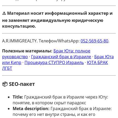
⚠️ Материал носит информационный характер и
не заменяет индивидуальную юридическую
консультацию.
A.R.IMMIGREALTY. Телефон/WhatsApp:
052-569-65-80
.
Полезные материалы:
Брак Юта: полное
руководство
·
Гражданский брак в Израиле
·
Брак Юта
или Кипр
·
Процедура СТУПРО Израиль
·
ЮТА БРАК
ЛГБТ
📦 SEO-пакет
Title:
Гражданский брак в Израиле через Юту:
понятие, в котором скрыт парадокс
Meta description:
Гражданский брак в Израиле:
почему его нет внутри страны, и как его