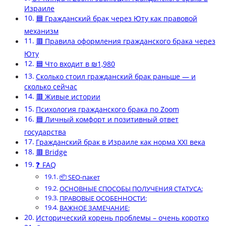
Израиле
🟦 Гражданский брак через Юту как правовой
механизм
🟥 Правила оформления гражданского брака через
Юту
🟦 Что входит в ₪1,980
Сколько стоил гражданский брак раньше — и
сколько сейчас
🟥 Живые истории
Психология гражданского брака по Zoom
🟦 Личный комфорт и позитивный ответ
государства
Гражданский брак в Израиле как норма XXI века
🟥 Bridge
❓ FAQ
📦 SEO-пакет
ОСНОВНЫЕ СПОСОБЫ ПОЛУЧЕНИЯ СТАТУСА:
ПРАВОВЫЕ ОСОБЕННОСТИ:
ВАЖНОЕ ЗАМЕЧАНИЕ:
Исторический корень проблемы – очень коротко