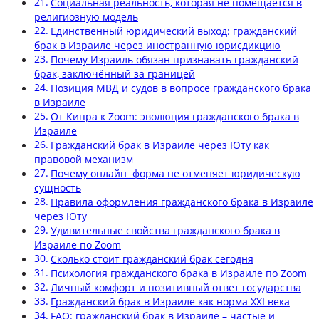
Социальная реальность, которая не помещается в
религиозную модель
Единственный юридический выход: гражданский
брак в Израиле через иностранную юрисдикцию
Почему Израиль обязан признавать гражданский
брак, заключённый за границей
Позиция МВД и судов в вопросе гражданского брака
в Израиле
От Кипра к Zoom: эволюция гражданского брака в
Израиле
Гражданский брак в Израиле через Юту как
правовой механизм
Почему онлайн форма не отменяет юридическую
сущность
Правила оформления гражданского брака в Израиле
через Юту
Удивительные свойства гражданского брака в
Израиле по Zoom
Сколько стоит гражданский брак сегодня
Психология гражданского брака в Израиле по Zoom
Личный комфорт и позитивный ответ государства
Гражданский брак в Израиле как норма XXI века
FAQ: гражданский брак в Израиле – частые и