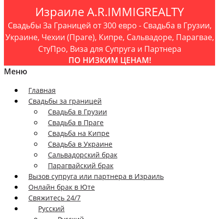
Израиле A.R.IMMIGREALTY
Свадьбы За Границей от 300 евро - Свадьба в Грузии,
Украине, Чехии (Праге), Кипре, Сальвадоре, Парагвае,
СтуПро, Виза для Супруга и Партнера
ПО НИЗКИМ ЦЕНАМ!
Меню
Главная
Свадьбы за границей
Свадьба в Грузии
Свадьба в Праге
Свадьба на Кипре
Свадьба в Украине
Сальвадорский брак
Парагвайский брак
Вызов супруга или партнера в Израиль
Онлайн брак в Юте
Свяжитесь 24/7
Русский