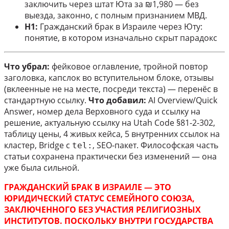
заключить через штат Юта за ₪1,980 — без
выезда, законно, с полным признанием МВД.
H1:
Гражданский брак в Израиле через Юту:
понятие, в котором изначально скрыт парадокс
Что убрал:
фейковое оглавление, тройной повтор
заголовка, капслок во вступительном блоке, отзывы
(вклеенные не на месте, посреди текста) — перенёс в
стандартную ссылку.
Что добавил:
AI Overview/Quick
Answer, номер дела Верховного суда и ссылку на
решение, актуальную ссылку на Utah Code §81-2-302,
таблицу цены, 4 живых кейса, 5 внутренних ссылок на
кластер, Bridge с
, SEO-пакет. Философская часть
tel:
статьи сохранена практически без изменений — она
уже была сильной.
ГРАЖДАНСКИЙ БРАК В ИЗРАИЛЕ — ЭТО
ЮРИДИЧЕСКИЙ СТАТУС СЕМЕЙНОГО СОЮЗА,
ЗАКЛЮЧЕННОГО БЕЗ УЧАСТИЯ РЕЛИГИОЗНЫХ
ИНСТИТУТОВ. ПОСКОЛЬКУ ВНУТРИ ГОСУДАРСТВА