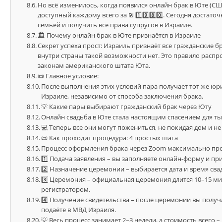
Но всё изменилось, когда появился онлайн брак в Юте (С
доступный каждому всего за ₪ 1️⃣9️⃣8️⃣0️⃣. Сегодня достат
семьёй и получить все права супругов в Израиле.
🏛 Почему онлайн брак в Юте признаётся в Израиле
Секрет успеха прост: Израиль признаёт все гражданские б
внутри страны такой возможности нет. Это правило распр
законам американского штата Юта.
📜 Главное условие:
После выполнения этих условий пара получает тот же юри
Израиле, независимо от способа заключения брака.
💡 Какие пары выбирают гражданский брак через Юту
Онлайн свадьба в Юте стала настоящим спасением для ты
💻 Теперь все они могут пожениться, не покидая дом и 
📜 Как проходит процедура: 4 простых шага
Процесс оформления брака через Zoom максимально про
1️⃣ Подача заявления – вы заполняете онлайн-форму и пр
2️⃣ Назначение церемонии – выбирается дата и время сва
3️⃣ Церемония – официальная церемония длится 10–15 
регистратором.
4️⃣ Получение свидетельства – после церемонии вы получ
подаёте в МВД Израиля.
💡 Весь процесс занимает 2–3 недели, а стоимость всего – ₪ 1