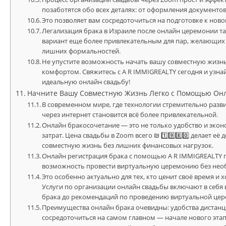
позаботятся обо всех деталях: от оформления документо
Это позволяет вам сосредоточиться на подготовке к ново
Легализация брака в Израиле после онлайн церемонии такж
вариант еще более привлекательным для пар, желающих 
лишних формальностей.
Не упустите возможность начать вашу совместную жиз
комфортом. Свяжитесь с A R IMMIGREALTY сегодня и узна
идеальную онлайн свадьбу!
Начните Вашу Совместную Жизнь Легко с Помощью Онл
В современном мире, где технологии стремительно разв
через интернет становится всё более привлекательной.
Онлайн бракосочетание — это не только удобство и эко
затрат. Цена свадьбы в Zoom всего ₪ 1️⃣9️⃣8️⃣0️⃣ делает 
совместную жизнь без лишних финансовых нагрузок.
Онлайн регистрация брака с помощью A R IMMIGREALTY 
возможность провести виртуальную церемонию без необ
Это особенно актуально для тех, кто ценит своё время и
Услуги по организации онлайн свадьбы включают в себя 
брака до рекомендаций по проведению виртуальной це
Преимущества онлайн брака очевидны: удобства дистан
сосредоточиться на самом главном — начале нового эт