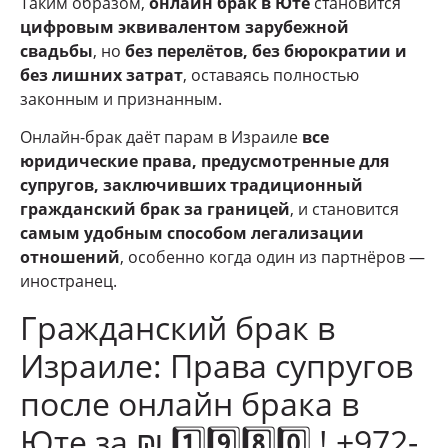
Таким образом,
онлайн брак в Юте
становится
цифровым эквивалентом зарубежной
свадьбы
, но
без перелётов, без бюрократии и
без лишних затрат
, оставаясь полностью
законным и признанным.
Онлайн-брак даёт парам в Израиле
все
юридические права, предусмотренные для
супругов, заключивших традиционный
гражданский брак за границей
, и становится
самым удобным способом легализации
отношений
, особенно когда один из партнёров —
иностранец.
Гражданский брак в
Израиле: Права супругов
после онлайн брака в
Юте за ₪ 1️⃣9️⃣8️⃣0️⃣ ! +972-