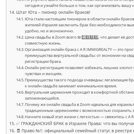
сегодня и узнайте больше о том, как организовать вашу
Штат Юта – пионер онлайн браков!
Юта стала настоящим пионером в области онлайн браков
жителей Израиля заключить брак без необходимости выез
удобно, но и экономично.
Цена свадьбы в Zoom всего ₪ 1️⃣9️⃣8️⃣0️⃣, что делает её 
совместную жизнь.
Организация онлайн брака с A R IMMIGREALTY — это прос
преимущества виртуальной свадьбы: от экономии на св
регистрации брака.
Онлайн регистрация позволяет избежать лишних хлопот
чувствах и эмоциях.
Преимущества такого подхода очевидны: легализация бра
к онлайн свадьбе занимает минимальное время.
Виртуальная церемония проходит в комфортной обстанов
запоминающейся.
Почему же онлайн свадьба в Zoom идеальна для израиль
традиционным церемониям с возможностью сохранить з
Начните новый этап жизни с легкостью — свяжитесь с A R
✅ ГРАЖДАНСКИЙ БРАК в Израиле Права: что вы получае
🧾 Право №1: официальный семейный статус в реестре