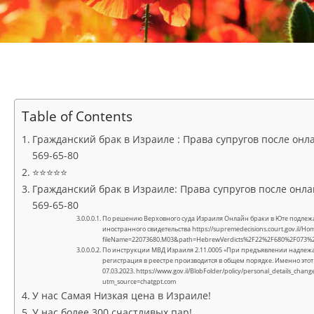
Table of Contents
Гражданский брак в Израиле : Права супругов после онлайн
569-65-80
⭐⭐⭐⭐⭐
Гражданский брак в Израиле: Права супругов после онлайн 
569-65-80
По решению Верховного суда Израиля Онлайн браки в Юте подлежа
иностранного свидетельства https://supremedecisions.court.gov.il/H
fileName=22073680.M03&path=HebrewVerdicts%2F22%2F680%2F073%
По инструкции МВД Израиля 2.11.0005 «При предъявлении надлежащ
регистрация в реестре производится в общем порядке. Именно этот
07.03.2023. https://www.gov.il/BlobFolder/policy/personal_details_ch
utm_source=chatgpt.com
У нас Самая Низкая цена в Израиле!
У нас более 300 счастливых пар!