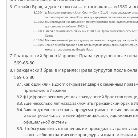
Онлайн Брак, и даже если вы — в тапочках — ₪1980 и вы
⚖ Мы сотрудничаем с Utah County Clerk (США) и сопровождаем онла
соответствуют законам Юты, международным соглашениям и приз
Мы соблюдаем израильское и международное законодательство о з
достоинстве и свободе» (1992 г.),
Закон о защите частной жизни (1981 г.) и Правила безопасности (2
Союза
Мы занимаемся браками для израильтян и граждан других стран 6 л
Только онлайн браков в Юте без выезда из Израиля мы зарегистрир
можете посмотреть на Google Maps
Гражданский брак в Израиле: Права супругов после онлайн 
569-65-80
Гражданский брак в Израиле: Права супругов после онлайн 
569-65-80
Как один клик в Zoom открывает двери к семейным прав
признанию в Израиле
🌐 Цифровая революция: как гражданский брак стал проще
Ещё несколько лет назад заключить гражданский брак в 
Законодательство страны предусматривает только религи
межнациональных, межконфессиональных, однополых или 
официальной системы.
Чтобы узаконить отношения, им приходилось тратить тыс
сложные бюрократические процедуры и ждать месяцами.