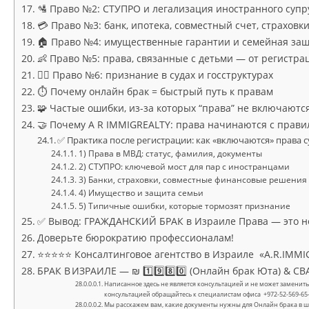
🛂 Право №2: СТУПРО и легализация иностранного супр
💳 Право №3: банк, ипотека, совместный счет, страховк
🏠 Право №4: имущественные гарантии и семейная за
👶 Право №5: права, связанные с детьми — от регистра
🧑‍⚖️ Право №6: признание в судах и госструктурах
⏱️ Почему онлайн брак = быстрый путь к правам
🧩 Частые ошибки, из-за которых “права” не включаютс
🤝 Почему A R IMMIGREALTY: права начинаются с прави
✅ Практика после регистрации: как «включаются» права 
1) Права в МВД: статус, фамилия, документы
2) СТУПРО: ключевой мост для пар с иностранцами
3) Банки, страховки, совместные финансовые решения
4) Имущество и защита семьи
5) Типичные ошибки, которые тормозят признание
✅ Вывод: ГРАЖДАНСКИЙ БРАК в Израиле Права — это не
Доверьте бюрократию профессионалам!
⭐⭐⭐⭐⭐ Консалтинговое агентство в Израиле «A.R.IMMI
БРАК В ИЗРАИЛЕ — ₪ 1️⃣9️⃣8️⃣0️⃣ (Онлайн брак Юта) & 
Написанное здесь не является консультацией и не может замени
консультацией обращайтесь к специалистам офиса +972-52-569-65-
Мы расскажем вам, какие документы нужны для Онлайн брака в шт