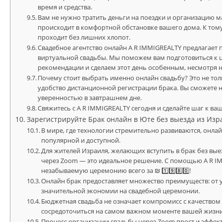
время и средства.
Вам не нужно тратить деньги на поездки и организацию
происходит в комфортной обстановке вашего дома. К тому
проходит без лишних хлопот.
Свадебное агентство онлайн A R IMMIGREALTY предлагает 
виртуальной свадьбы. Мы поможем вам подготовиться к 
рекомендации и сделаем этот день особенным, несмотря 
Почему стоит выбрать именно онлайн свадьбу? Это не тольк
удобство дистанционной регистрации брака. Вы сможете н
уверенностью в завтрашнем дне.
Свяжитесь с A R IMMIGREALTY сегодня и сделайте шаг к в
Зарегистрируйте Брак онлайн в Юте без выезда из Изр
В мире, где технологии стремительно развиваются, онлай
популярной и доступной.
Для жителей Израиля, желающих вступить в брак без выез
через Zoom — это идеальное решение. С помощью A R I
незабываемую церемонию всего за ₪ 1️⃣9️⃣8️⃣0️⃣!
Онлайн брак предоставляет множество преимуществ: от 
значительной экономии на свадебной церемонии.
Бюджетная свадьба не означает компромисс с качеством
сосредоточиться на самом важном моменте вашей жизни 
Процесс организации свадьбы через Zoom прост и эффек