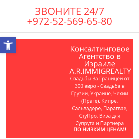
ЗВОНИТЕ 24/7
+972-52-569-65-80
Открыть панель инструментов
Консалтинговое
Агентство в
Израиле
A.R.IMMIGREALTY
Свадьбы За Границей от
300 евро - Свадьба в
Грузии, Украине, Чехии
(Праге), Кипре,
Сальвадоре, Парагвае,
СтуПро, Виза для
Супруга и Партнера
ПО НИЗКИМ ЦЕНАМ!