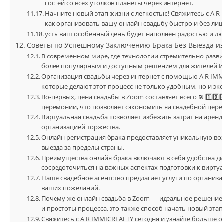
гостей со всех уголков планеты через интернет.
Начните новый этап жизни с легкостью! Свяжитесь с A R
как организовать вашу онлайн свадьбу быстро и без ли
усть ваш особенный день будет наполнен радостью и 
Советы по Успешному Заключению Брака Без Выезда и
В современном мире, где технологии стремительно разви
более популярным и доступным решением для жителей И
Организация свадьбы через интернет с помощью A R IM
которые делают этот процесс не только удобным, но и 
Во-первых, цена свадьбы в Zoom составляет всего ₪ 1️⃣9️⃣
церемонии, что позволяет сэкономить на свадебной цере
Виртуальная свадьба позволяет избежать затрат на арен
организацией торжества.
Онлайн регистрация брака предоставляет уникальную в
выезда за пределы страны.
Преимущества онлайн брака включают в себя удобства 
сосредоточиться на важных аспектах подготовки к вирт
Наше свадебное агентство предлагает услуги по организа
ваших пожеланий.
Почему же онлайн свадьба в Zoom — идеальное решени
и простоты процесса, это также способ начать новый эта
Свяжитесь с A R IMMIGREALTY сегодня и узнайте больше 