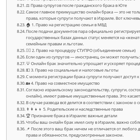
⚖️ Права супругов после гражданского брака в Юте
Самое главное преимущество онлайн брака — это не толь
права, которые супруги получают в Израиле. Вот ключевы
🏠 1. Право на регистрацию семьи в МВД
После подачи документов пара официально регистрируетс
государственных базах данных статус меняется на «женат»
семейным правам и льготам.
🧑‍⚖️ 2. Право на процедуру СТУПРО (объединение семьи)
Если один из супругов — иностранец, он может получить:
💡 Онлайн брак значительно упрощает и ускоряет процед
💵 3. Право на социальные и налоговые льготы
С момента регистрации брака супруги получают доступ к 
🏡 4. Право на совместное имущество
Согласно израильскому законодательству, супруги, сост
онлайн), имеют равные имущественные права. Это касает
В случае развода всё делится в соответствии с законом о
👨‍👩‍👧‍👦 5. Родительские и наследственные права
🏆 Признание брака в Израиле: важные детали
Чтобы ваш онлайн брак имел силу в Израиле, важно собл
📌 После этого ваш брак ничем не отличается от любого д
права и обязанности, предусмотренные законом.