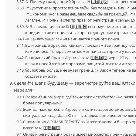
💡 Почему гражданский брак за ₪ 1️⃣9️⃣8️⃣0️⃣ — это револ
📍 Доступно и просто: всё онлайн, без поездок и виз. 📍 
📍 Экономично: в разы дешевле свадьбы за границей. 📍
легален. 📍 Полный спектр прав: от регистрации семьи до
💡 За символические ₪ 1️⃣9️⃣8️⃣0️⃣ вы получаете не прост
юридические и социальные права, доступные израильск
📣 Заключение: семья начинается с одного клика
Если раньше брак был связан с поездками за границу, б
изменилось. Теперь семья может начаться прямо у вас д
Гражданский брак в Израиле за ₪ 1️⃣9️⃣8️⃣0️⃣ через Юту —
ключ к новой жизни: с правами, защитой, льготами и ув
💻 Любовь больше не знает границ. 📜 Закон теперь на ва
создаёте вместе.
Сделайте шаг к будущему — зарегистрируйте ваш Ютский
Израиля
В современном мире, где технологии стремительно развив
более популярными.
Если вы находитесь в Израиле и хотите зарегистрировать 
виртуальная свадьба в Юте — это идеальное решение для 
С помощью A R IMMIGREALTY вы можете легко и быстро о
всего за ₪ 1️⃣9️⃣8️⃣0️⃣.
Онлайн регистрация брака имеет множество преимуществ.