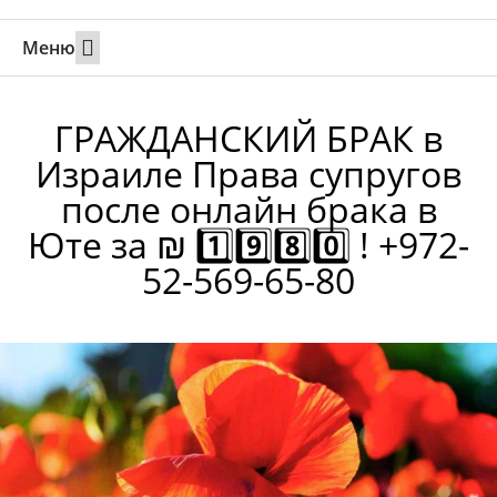
Меню
Свадьбы за границей
Вызов супруга или партнера в Израиль
Онлайн брак в Юте
Свяжитесь 24/7
ГРАЖДАНСКИЙ БРАК в
Израиле Права супругов
после онлайн брака в
Юте за ₪ 1️⃣9️⃣8️⃣0️⃣ ! +972-
52-569-65-80