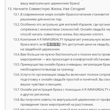
вашу виртуальную церемонию брака!
Начните Совместную Жизнь Уже Сегодня!
В современном мире онлайн бракосочетание становится
решением для многих пар.
Особенно это актуально для жителей Израиля, где орга
сопряжена с множеством сложностей. Онлайн свадьба чер
способ начать совместную жизнь без лишних хлопот.
Компания A R IMMIGREALTY предлагает уникальную воз
брака всего за ₪ 1️⃣9️⃣8️⃣0️⃣! Это доступная цена на свад
на свадебной церемонии.
Вам больше не нужно беспокоиться о поиске места про
мероприятия — все происходит в комфортной обстановк
Преимущества онлайн брака очевидны: легализация брака
необходимости выезда за границу.
Услуги по организации свадьбы включают полное сопров
подготовку к онлайн свадьбе простой и понятной. Вы с
ваших чувствах и эмоциях.
Онлайн регистрация брака с помощью A R IMMIGREALTY 
и других регионов.
Вы получите советы по виртуальной церемонии от профе
проведения таких мероприятий на расстоянии.
Не упустите шанс начать новый этап жизни легко и непр