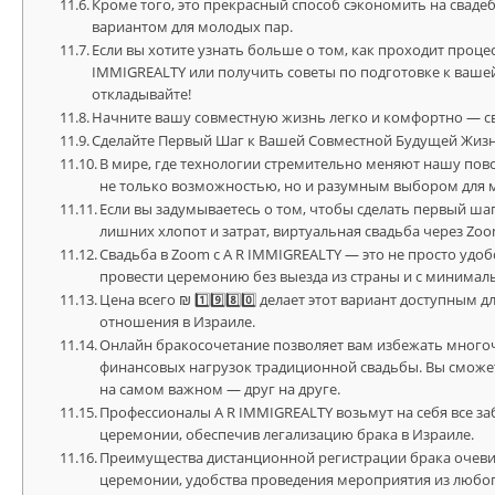
Кроме того, это прекрасный способ сэкономить на свад
вариантом для молодых пар.
Если вы хотите узнать больше о том, как проходит проце
IMMIGREALTY или получить советы по подготовке к ваше
откладывайте!
Начните вашу совместную жизнь легко и комфортно — св
Сделайте Первый Шаг к Вашей Совместной Будущей Жизн
В мире, где технологии стремительно меняют нашу пов
не только возможностью, но и разумным выбором для 
Если вы задумываетесь о том, чтобы сделать первый ша
лишних хлопот и затрат, виртуальная свадьба через Z
Свадьба в Zoom с A R IMMIGREALTY — это не просто удо
провести церемонию без выезда из страны и с минимал
Цена всего ₪ 1️⃣9️⃣8️⃣0️⃣ делает этот вариант доступны
отношения в Израиле.
Онлайн бракосочетание позволяет вам избежать много
финансовых нагрузок традиционной свадьбы. Вы сможе
на самом важном — друг на друге.
Профессионалы A R IMMIGREALTY возьмут на себя все з
церемонии, обеспечив легализацию брака в Израиле.
Преимущества дистанционной регистрации брака очевид
церемонии, удобства проведения мероприятия из любог