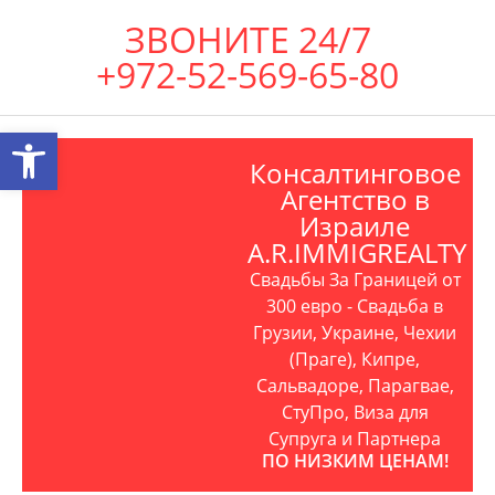
ЗВОНИТЕ 24/7
+972-52-569-65-80
Открыть панель инструментов
Консалтинговое
Агентство в
Израиле
A.R.IMMIGREALTY
Свадьбы За Границей от
300 евро - Свадьба в
Грузии, Украине, Чехии
(Праге), Кипре,
Сальвадоре, Парагвае,
СтуПро, Виза для
Супруга и Партнера
ПО НИЗКИМ ЦЕНАМ!