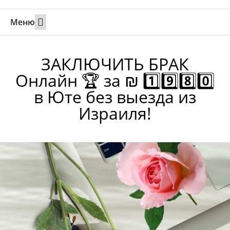
Меню
Свадьбы за границей
Вызов супруга или партнера в Израиль
Онлайн брак в Юте
Свяжитесь 24/7
ЗАКЛЮЧИТЬ БРАК
Онлайн 🏆 за ₪ 1️⃣9️⃣8️⃣0️⃣
в Юте без выезда из
Израиля!