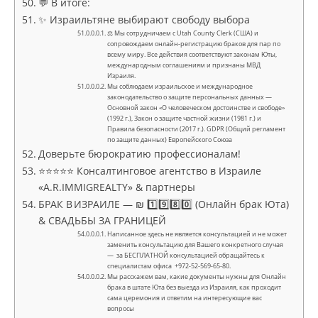
💬 В итоге:
✨ Израильтяне выбирают свободу выбора
⚖ Мы сотрудничаем с Utah County Clerk (США) и
сопровождаем онлайн-регистрацию браков для пар по
всему миру. Все действия соответствуют законам Юты,
международным соглашениям и признаны МВД
Израиля.
Мы соблюдаем израильское и международное
законодательство о защите персональных данных —
Основной закон «О человеческом достоинстве и свободе»
(1992 г.), Закон о защите частной жизни (1981 г.) и
Правила безопасности (2017 г.). GDPR (Общий регламент
по защите данных) Европейского Союза
Доверьте бюрократию профессионалам!
⭐⭐⭐⭐⭐ Консалтинговое агентство в Израиле
«A.R.IMMIGREALTY» & партнеры
БРАК В ИЗРАИЛЕ — ₪ 1️⃣9️⃣8️⃣0️⃣ (Онлайн брак Юта)
& СВАДЬБЫ ЗА ГРАНИЦЕЙ
Написанное здесь не является консультацией и не может
заменить консультацию для Вашего конкретного случая
— за БЕСПЛАТНОЙ консультацией обращайтесь к
специалистам офиса +972-52-569-65-80.
Мы расскажем вам, какие документы нужны для Онлайн
брака в штате Юта без выезда из Израиля, как проходит
сама церемония и ответим на интересующие вас
вопросы