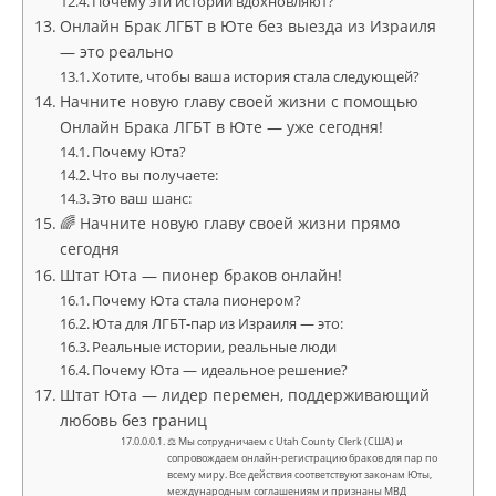
Почему эти истории вдохновляют?
Онлайн Брак ЛГБТ в Юте без выезда из Израиля
— это реально
Хотите, чтобы ваша история стала следующей?
Начните новую главу своей жизни с помощью
Онлайн Брака ЛГБТ в Юте — уже сегодня!
Почему Юта?
Что вы получаете:
Это ваш шанс:
🌈 Начните новую главу своей жизни прямо
сегодня
Штат Юта — пионер браков онлайн!
Почему Юта стала пионером?
Юта для ЛГБТ-пар из Израиля — это:
Реальные истории, реальные люди
Почему Юта — идеальное решение?
Штат Юта — лидер перемен, поддерживающий
любовь без границ
⚖ Мы сотрудничаем с Utah County Clerk (США) и
сопровождаем онлайн-регистрацию браков для пар по
всему миру. Все действия соответствуют законам Юты,
международным соглашениям и признаны МВД