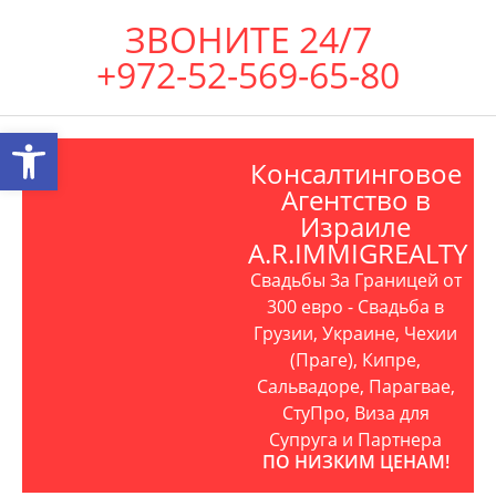
ЗВОНИТЕ 24/7
+972-52-569-65-80
Открыть панель инструментов
Консалтинговое
Агентство в
Израиле
A.R.IMMIGREALTY
Свадьбы За Границей от
300 евро - Свадьба в
Грузии, Украине, Чехии
(Праге), Кипре,
Сальвадоре, Парагвае,
СтуПро, Виза для
Супруга и Партнера
ПО НИЗКИМ ЦЕНАМ!