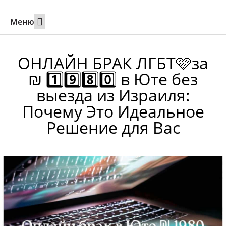
Меню
Свадьбы за границей
Вызов супруга или партнера в Израиль
Онлайн брак в Юте
Свяжитесь 24/7
ОНЛАЙН БРАК ЛГБТ🩷за
₪ 1️⃣9️⃣8️⃣0️⃣ в Юте без
выезда из Израиля:
Почему Это Идеальное
Решение для Вас