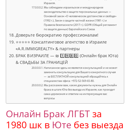
Израиля.
Мы соблюдаем израильское и международное
законодательство о защите персональных данных —
Основной закон «О человеческом достоинстве и свободе»
(1992 г.), Закон о защите частной жизни (1981 г.) и
Правила безопасности (2017 г.). GDPR (Общий регламент
по защите данных) Европейского Союза
Доверьте бюрократию профессионалам!
⭐⭐⭐⭐⭐ Консалтинговое агентство в Израиле
«A.R.IMMIGREALTY» & партнеры
БРАК В ИЗРАИЛЕ — ₪ 1️⃣9️⃣8️⃣0️⃣ (Онлайн брак Юта)
& СВАДЬБЫ ЗА ГРАНИЦЕЙ
Написанное здесь не является консультацией и не может
заменить консультацию для Вашего конкретного случая
— за БЕСПЛАТНОЙ консультацией обращайтесь к
специалистам офиса +972-52-569-65-80.
Мы расскажем вам, какие документы нужны для Онлайн
брака в штате Юта без выезда из Израиля, как проходит
сама церемония и ответим на интересующие вас
вопросы
Онлайн Брак ЛГБТ
за
1980 шк в
Юте
без выезда