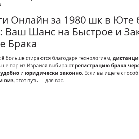
а
ти Онлайн за 1980 шк в Юте 
: Ваш Шанс на Быстрое и За
е Брака
всё больше стираются благодаря технологиям,
дистанци
льше пар из Израиля выбирают
регистрацию брака чер
,
удобно
и
юридически законно
. Если вы ищете спосо
и виз
, этот путь — для вас.