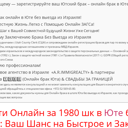
ущему — зарегистрируйте ваш Ютский брак – онлайн брак в Юте
ак онлайн в Юте без выезда из Израиля!
естную Жизнь Легко с Помощью Онлайн ЗАГСа!
 Шаг к Вашей Совместной Будущей Жизни Уже Сегодня!
му Заключению Брака Без Выезда из Израиля
удничаем с Utah County Clerk (США) и сопровождаем онлайн-регистрацию браков для пар по всему м
Юты, международным соглашениям и признаны МВД Израиля.
аем израильское и международное законодательство о защите персональных данных — Основной за
» (1992 г.), Закон о защите частной жизни (1981 г.) и Правила безопасности (2017 г.). GDPR (Общий ре
кого Союза
ию профессионалам!
ое агентство в Израиле «A.R.IMMIGREALTY» & партнеры
 1️⃣9️⃣8️⃣0️⃣ (Онлайн брак Юта) & СВАДЬБЫ ЗА ГРАНИЦЕЙ
е здесь не является консультацией и не может заменить консультацию для Вашего конкретного с
цией обращайтесь к специалистам офиса +972-52-569-65-80.
жем вам, какие документы нужны для Онлайн брака в штате Юта без выезда из Израиля, как проход
ющие вас вопросы
ти Онлайн за 1980 шк в
Юте
: Ваш Шанс на Быстрое и За