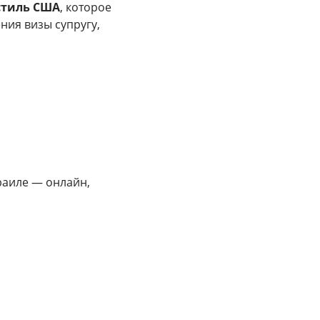
стиль США
, которое
ния визы супругу,
раиле — онлайн,