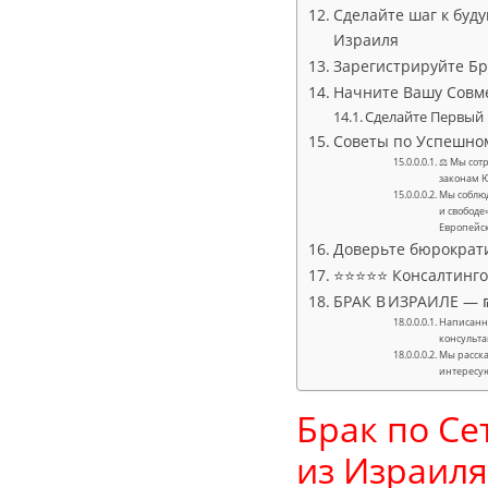
Сделайте шаг к буд
Израиля
Зарегистрируйте Бр
Начните Вашу Совм
Сделайте Первый
Советы по Успешно
⚖ Мы сотр
законам 
Мы соблюд
и свободе
Европейс
Доверьте бюрократ
⭐⭐⭐⭐⭐ Консалтингов
БРАК В ИЗРАИЛЕ — ₪
Написанно
консульта
Мы расска
интересу
Брак по Се
из Израиля