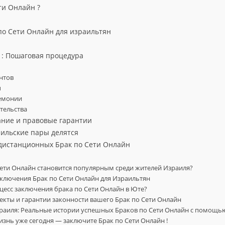
ти Онлайн ?
о Сети Онлайн для израильтян
 : Пошаговая процедура
ентов
ы
ремонии
етельства
ние и правовые гарантии
ильские пары делятся
дистанционных Брак по Сети Онлайн
ети Онлайн становится популярным среди жителей Израиля?
ключения Брак по Сети Онлайн для Израильтян
цесс заключения брака по Cети Онлайн в Юте?
кты и гарантии законности вашего Брак по Сети Онлайн
зраиля: Реальные истории успешных Браков по Сети Онлайн с помощ
знь уже сегодня — заключите Брак по Сети Онлайн !