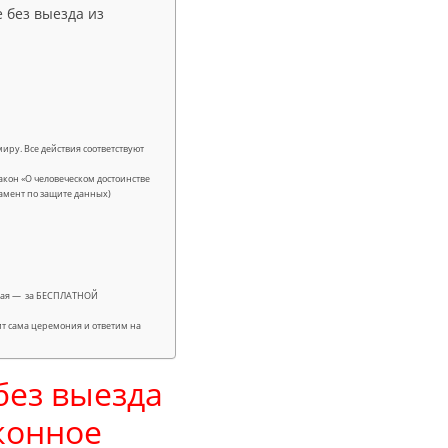
 без выезда из
иру. Все действия соответствуют
кон «О человеческом достоинстве
гламент по защите данных)
лучая — за БЕСПЛАТНОЙ
ит сама церемония и ответим на
без выезда
конное