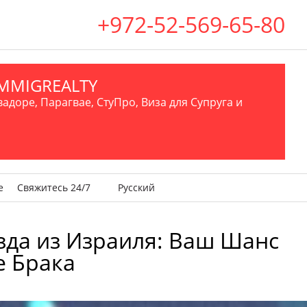
+972-52-569-65-80
.IMMIGREALTY
вадоре, Парагвае, СтуПро, Виза для Супруга и
е
Свяжитесь 24/7
Русский
ыезда из Израиля: Ваш Шанс
е Брака