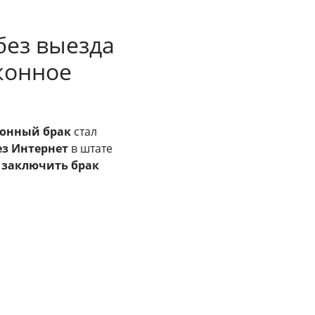
без выезда
конное
онный брак
стал
ез Интернет
в штате
б
заключить брак