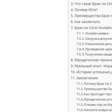
Что такое Брак по Се
Почему Юта?
Преимущества Брак п
Как заключить
Брак по Сети Онлайн
1. Онлайн-заявка
2. Загрузка докум
3. Назначение дат
4. Проведение це
5. Получение свид
Юридическое призна
Реальный опыт: Изра
Истории успешных 
Заключение
Почему Брак по C
Преимущества За
Как проходит про
Юридические аспе
Отзывы пар из И
Начните новую жи