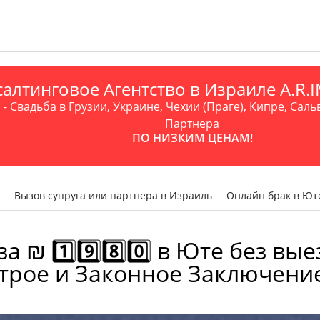
алтинговое Агентство в Израиле A.R
- Свадьба в Грузии, Украине, Чехии (Праге), Кипре, Саль
Партнера
ПО НИЗКИМ ЦЕНАМ!
Вызов супруга или партнера в Израиль
Онлайн брак в Ют
 ₪ 1️⃣9️⃣8️⃣0️⃣ в Юте без в
трое и Законное Заключени