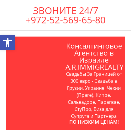
ЗВОНИТЕ 24/7
+972-52-569-65-80
Открыть панель инструментов
Консалтинговое
Агентство в
Израиле
A.R.IMMIGREALTY
Свадьбы За Границей от
300 евро - Свадьба в
Грузии, Украине, Чехии
(Праге), Кипре,
Сальвадоре, Парагвае,
СтуПро, Виза для
Супруга и Партнера
ПО НИЗКИМ ЦЕНАМ!