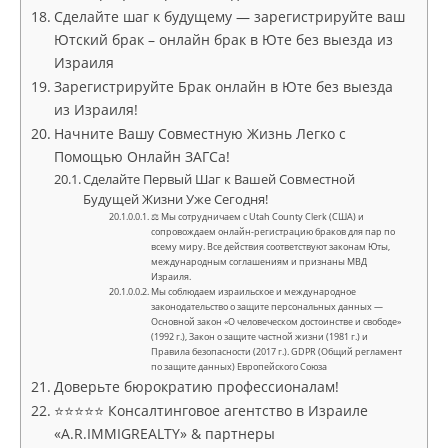
Сделайте шаг к будущему — зарегистрируйте ваш
Ютский брак – онлайн брак в Юте без выезда из
Израиля
Зарегистрируйте Брак онлайн в Юте без выезда
из Израиля!
Начните Вашу Совместную Жизнь Легко с
Помощью Онлайн ЗАГСа!
Сделайте Первый Шаг к Вашей Совместной
Будущей Жизни Уже Сегодня!
⚖ Мы сотрудничаем с Utah County Clerk (США) и
сопровождаем онлайн-регистрацию браков для пар по
всему миру. Все действия соответствуют законам Юты,
международным соглашениям и признаны МВД
Израиля.
Мы соблюдаем израильское и международное
законодательство о защите персональных данных —
Основной закон «О человеческом достоинстве и свободе»
(1992 г.), Закон о защите частной жизни (1981 г.) и
Правила безопасности (2017 г.). GDPR (Общий регламент
по защите данных) Европейского Союза
Доверьте бюрократию профессионалам!
⭐⭐⭐⭐⭐ Консалтинговое агентство в Израиле
«A.R.IMMIGREALTY» & партнеры