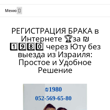
Меню
Свадьбы за границей
Вызов супруга или партнера в Израиль
Онлайн брак в Юте
Свяжитесь 24/7
РЕГИСТРАЦИЯ БРАКА в
Интернете 🏆за ₪
1️⃣9️⃣8️⃣0️⃣ через Юту без
выезда из Израиля:
Простое и Удобное
Решение