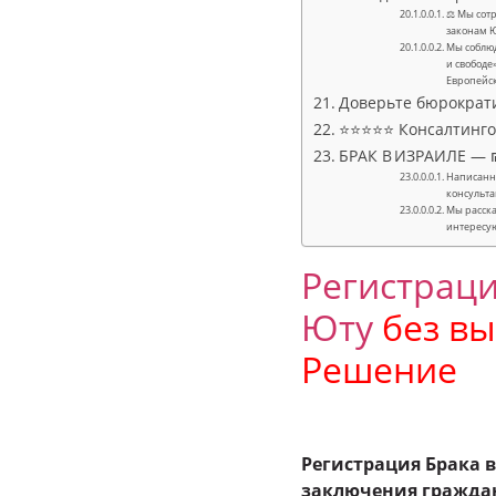
⚖ Мы сотр
законам 
Мы соблюд
и свободе
Европейс
Доверьте бюрократ
⭐⭐⭐⭐⭐ Консалтингов
БРАК В ИЗРАИЛЕ — ₪
Написанно
консульта
Мы расска
интересу
Регистраци
Юту
без вы
Решение
Регистрация Брака 
заключения гражда