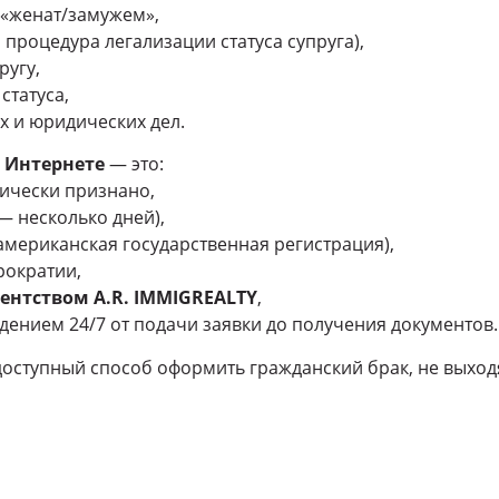
 «женат/замужем»,
процедура легализации статуса супруга),
ругу,
статуса,
х и юридических дел.
в Интернете
— это:
ически признано,
— несколько дней),
американская государственная регистрация),
рократии,
агентством A.R. IMMIGREALTY
,
ением 24/7 от подачи заявки до получения документов.
доступный способ оформить гражданский брак, не выходя