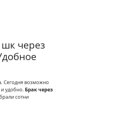
 шк через
 Удобное
а. Сегодня возможно
 и удобно.
Брак через
ыбрали сотни