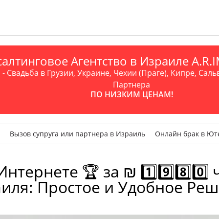
алтинговое Агентство в Израиле A.R
- Свадьба в Грузии, Украине, Чехии (Праге), Кипре, Саль
Партнера
ПО НИЗКИМ ЦЕНАМ!
Вызов супруга или партнера в Израиль
Онлайн брак в Ют
ернете 🏆 за ₪ 1️⃣9️⃣8️⃣0️⃣
иля: Простое и Удобное Ре