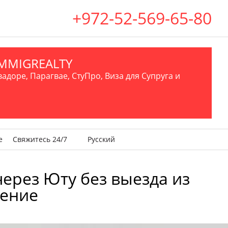
+972-52-569-65-80
.IMMIGREALTY
вадоре, Парагвае, СтуПро, Виза для Супруга и
е
Свяжитесь 24/7
Русский
 через Юту без выезда из
шение