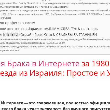
удничаем с Utah County Clerk (США) и сопровождаем онлайн-регистрацию браков для пар по всему м
Юты, международным соглашениям и признаны МВД Израиля.
аем израильское и международное законодательство о защите персональных данных — Основной за
» (1992 г.), Закон о защите частной жизни (1981 г.) и Правила безопасности (2017 г.). GDPR (Общий ре
кого Союза
ию профессионалам!
ое агентство в Израиле «A.R.IMMIGREALTY» & партнеры
 1️⃣9️⃣8️⃣0️⃣ (Онлайн брак Юта) & СВАДЬБЫ ЗА ГРАНИЦЕЙ
е здесь не является консультацией и не может заменить консультацию для Вашего конкретного с
цией обращайтесь к специалистам офиса +972-52-569-65-80.
жем вам, какие документы нужны для Онлайн брака в штате Юта без выезда из Израиля, как проход
ющие вас вопросы
я Брака в Интернете
за 1980
езда из Израиля: Простое и
в Интернете — это современная, полностью официал
нского брака
через интернет
, без личного присутст