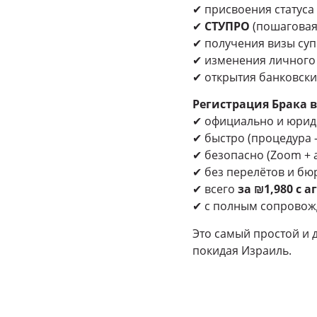
✔ присвоения статуса
✔
СТУПРО
(пошаговая 
✔ получения визы суп
✔ изменения личного 
✔ открытия банковски
Регистрация Брака 
✔ официально и юрид
✔ быстро (процедура 
✔ безопасно (Zoom + 
✔ без перелётов и бю
✔ всего
за ₪1,980 с 
✔ с полным сопровожд
Это самый простой и 
покидая Израиль.