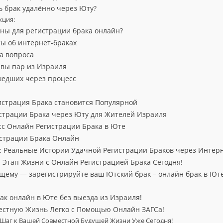
ь брак удалённо через Юту?
кция:
ны для регистрации брака онлайн?
ы об интернет-браках
а вопроса
ывы пар из Израиля
шедших через процесс
страция Брака становится Популярной
страции Брака через Юту для Жителей Израиля
сс Онлайн Регистрации Брака в Юте
истрации Брака Онлайн
 Реальные Истории Удачной Регистрации Браков через Интерн
Этап Жизни с Онлайн Регистрацией Брака Сегодня!
ущему — зарегистрируйте ваш Ютский брак – онлайн брак в Юте
ак онлайн в Юте без выезда из Израиля!
естную Жизнь Легко с Помощью Онлайн ЗАГСа!
 Шаг к Вашей Совместной Будущей Жизни Уже Сегодня!