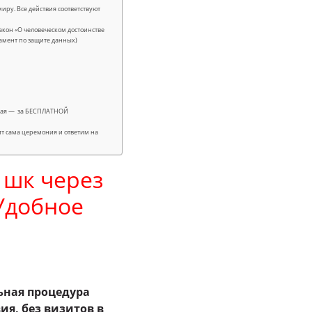
иру. Все действия соответствуют
кон «О человеческом достоинстве
гламент по защите данных)
лучая — за БЕСПЛАТНОЙ
ит сама церемония и ответим на
 шк через
 Удобное
ьная процедура
вия, без визитов в