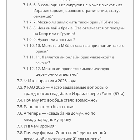
6. А если один из супругов не может выехать из
Израиля (армия, визовые ограничения, статус
беженца)?
7. Можно ли заключить такой брак ЛГБТ-паре?
8. Чем онлайн брак в Юте отличается от поездки
на Кипр или в Грузию?
9. Нужен ли апостиль?
10. Может ли МВД отказать в признании такого
брака?
11. Является ли онлайн брак «лазейкой» в
законе?
12. Можно ли провести символическую
церемонию отдельно?
✨ Итог практики 2026 года
❓ FAQ 2026 — Часто задаваемые вопросы о
гражданских свадьбах в Израиле через Zoom (Юта)
Почему это вообще стало возможно?
Раньше схема была такая:
А теперь — «свадьба на дому», но по
международному праву
И в чём ирония?
Почему формат Zoom стал “единственной
легальной альтернативой” для многих?