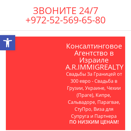
ЗВОНИТЕ 24/7
+972-52-569-65-80
Открыть панель инструментов
Консалтинговое
Агентство в
Израиле
A.R.IMMIGREALTY
Свадьбы За Границей от
300 евро - Свадьба в
Грузии, Украине, Чехии
(Праге), Кипре,
Сальвадоре, Парагвае,
СтуПро, Виза для
Супруга и Партнера
ПО НИЗКИМ ЦЕНАМ!