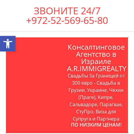
ЗВОНИТЕ 24/7
+972-52-569-65-80
Открыть панель инструментов
Консалтинговое
Агентство в
Израиле
A.R.IMMIGREALTY
Свадьбы За Границей от
300 евро - Свадьба в
Грузии, Украине, Чехии
(Праге), Кипре,
Сальвадоре, Парагвае,
СтуПро, Виза для
Супруга и Партнера
ПО НИЗКИМ ЦЕНАМ!