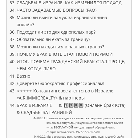
СВАДЬБЫ В ИЗРАИЛЕ: КАК ИЗМЕНИЛСЯ ПОДХОД
ЧАСТО ЗАДАВАЕМЫЕ ВОПРОСЫ (FAQ)
Можно ли выйти замуж за израильтянина
онлайн?
Подходит ли это для однополых пар?
Обязательно ли ехать за границу?
Можно ли находиться в разных странах?
ПОЧЕМУ БРАК В ЮТЕ СТАЛ НОВОЙ НОРМОЙ
ИТОГ: ПОЧЕМУ ГРАЖДАНСКИЙ БРАК СТАЛ ПРОЩЕ,
ЧЕМ КОГДА-ЛИБО
Важно
Доверьте бюрократию профессионалам!
⭐⭐⭐⭐⭐ Консалтинговое агентство в Израиле
«A.R.IMMIGREALTY» & партнеры
БРАК В ИЗРАИЛЕ — ₪ 1️⃣9️⃣8️⃣0️⃣ (Онлайн брак Юта)
& СВАДЬБЫ ЗА ГРАНИЦЕЙ
Написанное здесь не является консультацией и не может
заменить консультацию для Вашего конкретного случая
— за БЕСПЛАТНОЙ консультацией обращайтесь к
специалистам офиса +972-52-569-65-80.
Мы расскажем вам, какие документы нужны для Онлайн