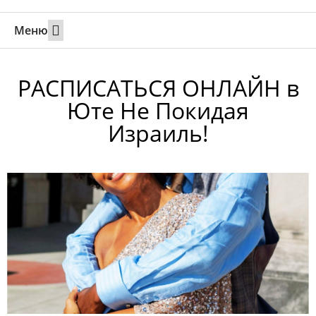
Меню
Свадьбы за границей
Вызов супруга или партнера в Израиль
Онлайн брак в Юте
Свяжитесь 24/7
РАСПИСАТЬСЯ ОНЛАЙН в
Юте Не Покидая
Израиль!