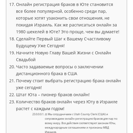
Онлайн регистрация браков в Юте становится
все более популярной, особенно среди пар,
которые хотят узаконить свои отношения, не
покидая Израиль. Как же расписаться онлайн за
1980 шекелей в Юте? Это проще, чем вы думаете!
Сделайте Первый Шаг к Вашему Счастливому
Будущему Уже Сегодня!
Начните Новую Главу Вашей Жизни с Онлайн
Свадьбой
Часто задаваемые вопросы о заключении
дистанционного брака в США
Почему стоит выбрать регистрацию брака онлайн
уже сегодня!
Штат Юта – пионер браков онлайн!
Количество браков онлайн через Юту в Израиле
растет с каждым годом!
⚖ Мы сотрудничаем с Utah County Clerk (США) и
сопровождаем онлайн-регистрацию браков для пар по
всему миру. Все действия соответствуют законам Юты,
международным соглашениям и признаны МВД
Израиля.