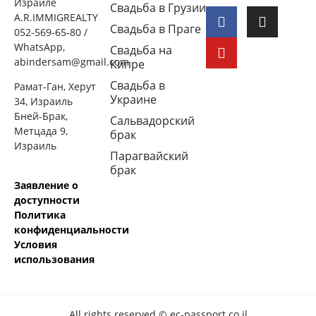
Израиле
Свадьба в Грузии
A.R.IMMIGREALTY
Свадьба в Праге
052-569-65-80 /
WhatsApp,
Свадьба на
abindersam@gmail.com
Кипре
Свадьба в
Рамат-Ган, Херут
Украине
34, Израиль
Бней-Брак,
Сальвадорский
Метцада 9,
брак
Израиль
Парагвайский
брак
Заявление о
доступности
Политика
конфиденциальности
Условия
использования
All rights reserved © ec-passport.co.il