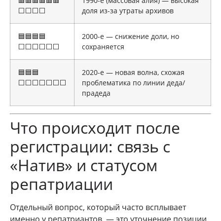
🟥🟥🟥🟥🟥🟥
1990-е (массовая алия) — высокая
⬜⬜⬜⬜
доля из-за утраты архивов
🟦🟦🟦🟦
2000-е — снижение доли, но
⬜⬜⬜⬜⬜⬜
сохраняется
🟦🟦🟦
2020-е — новая волна, схожая
⬜⬜⬜⬜⬜⬜⬜
проблематика по линии деда/
прадеда
Что происходит после
регистрации: связь с
«Натив» и статусом
репатриации
Отдельный вопрос, который часто всплывает
именно у репатриантов, — это уточнение позиции