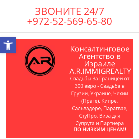
ЗВОНИТЕ 24/7
+972-52-569-65-80
Открыть панель инструментов
Консалтинговое
Агентство в
Израиле
A.R.IMMIGREALTY
Свадьбы За Границей от
300 евро - Свадьба в
Грузии, Украине, Чехии
(Праге), Кипре,
Сальвадоре, Парагвае,
СтуПро, Виза для
Супруга и Партнера
ПО НИЗКИМ ЦЕНАМ!