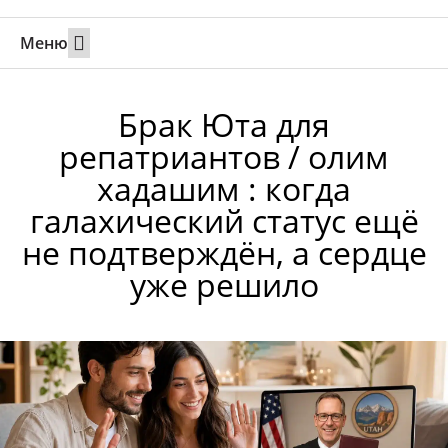
Меню
Свадьбы за границей
Вызов супруга или партнера в Израиль
Онлайн брак в Юте
Свяжитесь 24/7
Брак Юта для
репатриантов / олим
хадашим : когда
галахический статус ещё
не подтверждён, а сердце
уже решило