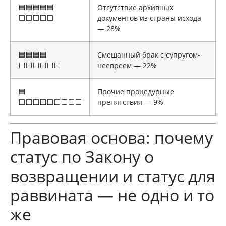
🟦🟦🟦🟦🟦
Отсутствие архивных
⬜⬜⬜⬜⬜
документов из страны исхода
— 28%
🟦🟦🟦🟦
Смешанный брак с супругом-
⬜⬜⬜⬜⬜⬜
неевреем — 22%
🟦
Прочие процедурные
⬜⬜⬜⬜⬜⬜⬜⬜⬜
препятствия — 9%
Правовая основа: почему
статус по Закону о
возвращении и статус для
раввината — не одно и то
же