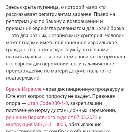
Здесь скрыта путаница, о которой мало кто
рассказывает репатриантам заранее. Право на
репатриацию по Закону о возвращении и
признание еврейства раввинатом для целей брака
— это два разных, независимых критерия. Человек
может годами иметь полноценное израильское
гражданство, армейскую службу за плечами,
платить налоги — и при этом раввинат не признает
его евреем для церемонии, если галахическое
происхождение по матери документально не
подтверждено.
Брак в Израиле
через дистанционную процедуру в
Юте этот вопрос попросту не задаёт. Правовая
опора —
Utah Code §30-1-9
, закрепивший
постоянную норму дистанционных церемоний,
решение Верховного суда от 07.03.2023
и
инструкция МВД 2.11.0005
, обязывающие
регистрировать такой брак в общем порядке.