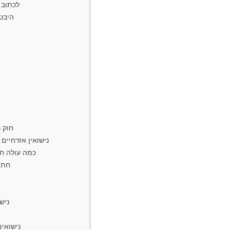
🔵 לכתוב לנו ב־ +07-24
🟦 הי
⭐ חוק
⭐ נישואין אזרחי
⭐ כמה עולה 
⭐ ח
⭐ נ
⭐ נישוא