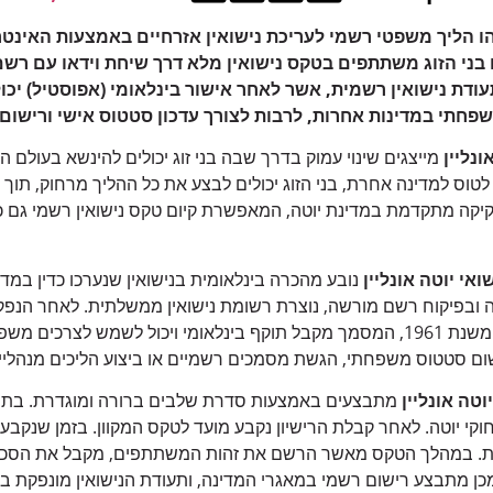
 זהו הליך משפטי רשמי לעריכת נישואין אזרחיים באמצעות האינ
ו בני הזוג משתתפים בטקס נישואין מלא דרך שיחת וידאו עם רש
עודת נישואין רשמית, אשר לאחר אישור בינלאומי (אפוסטיל) יכ
חתי במדינות אחרות, לרבות לצורך עדכון סטטוס אישי ורישום נ
ונליין
מייצגים שינוי עמוק בדרך שבה בני זוג יכולים להינשא בעולם המ
לטוס למדינה אחרת, בני הזוג יכולים לבצע את כל ההליך מרחוק, תוך
יקה מתקדמת במדינת יוטה, המאפשרת קיום טקס נישואין רשמי גם כא
ואי יוטה אונליין
נובע מהכרה בינלאומית בנישואין שנערכו כדין במד
 ובפיקוח רשם מורשה, נוצרת רשומת נישואין ממשלתית. לאחר הנפק
אפוסטיל לפי אמנת האג משנת 1961, המסמך מקבל תוקף בינלאומי ויכול לשמש ל
ום סטטוס משפחתי, הגשת מסמכים רשמיים או ביצוע הליכים מנהליי
וטה אונליין
מתבצעים באמצעות סדרת שלבים ברורה ומוגדרת. בת
חוקי יוטה. לאחר קבלת הרישיון נקבע מועד לטקס המקוון. בזמן שנקבע
ת. במהלך הטקס מאשר הרשם את זהות המשתתפים, מקבל את הסכמת 
כן מתבצע רישום רשמי במאגרי המדינה, ותעודת הנישואין מונפקת ב