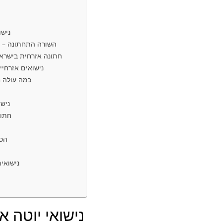
⭐ ני
⭐ השורה התחתונה –
⭐ חתונה אזרחית בישרא
⭐ נישואים אזרחי
⭐ כמה עולה
⭐ ני
⭐ חת
⭐ ה
⭐ נישוא
נישואי
יוטה
אונלי