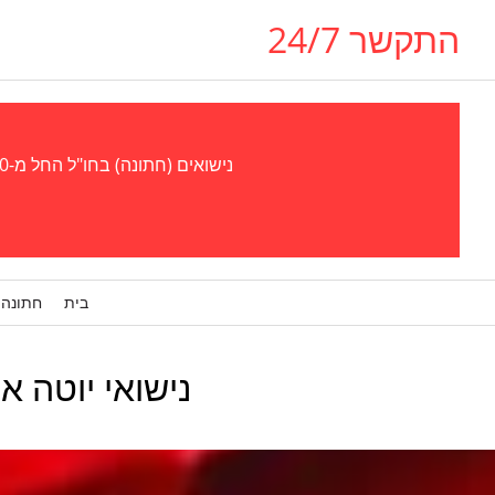
התקשר 24/7
נישואים (חתונה) בחו"ל החל מ-300 אירו - נישואים (חתונה) בגאורגיה, אוקראינה, צ'כיה (פראג), קפריסין, אל סלבדור, פרגוואי סטוּפּרו, ויזה לבן/בת זוג
בית
חתונה 
נישואי יוטה אונליין ב־₪ ⃣9️⃣8️⃣0️⃣