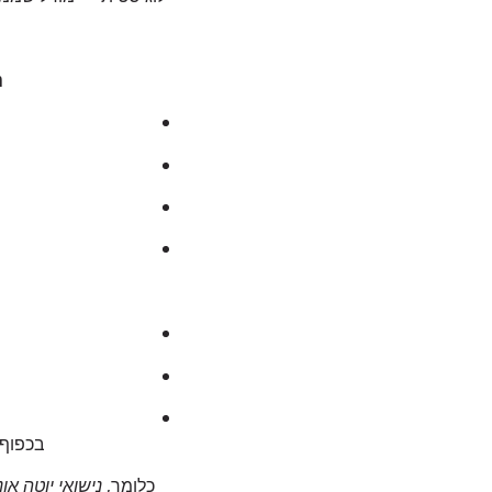
נ
בכפוף 
כלומר,
נישואי יוטה אונל