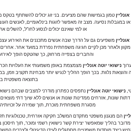
אונליין
טמון בגמישות שהם מציעים. בני זוג יכולים להשתתף בטקס מ
או במגבלות נסיעה. מצב זה מאפשר לזוגות בינלאומיים, לאנשים העוב
או למי שאינם יכולים לנסוע לחו”ל, להשלים את 
אונליין
משפיעים גם על הדרך שבה אנשים מתכננים את האירוע עצמו.
קוון ולאחר מכן לקיים חגיגה משפחתית נפרדת במועד אחר. אחרי
והחברים בצפייה מרחוק, כך שהטקס הופך לאירו
ערוך
נישואי יוטה אונליין
מצמצמת באופן משמעותי את העלויות הכרוכ
והוצאות נלוות. בכך הופך ההליך לנגיש יותר מבחינת תקציב וזמן, במיו
בתוצאה משפטית ברו
י,
נישואי יוטה אונליין
נתפסים כפתרון מודרני למצבים שבהם נישואין 
 דתות שונות, אזרחים ממדינות שונות או אנשים ללא שיוך דתי מוצאים 
מסגרת משפחתית מוכרת, תוך שמירה על זכויותי
יין
הם מנגנון משפטי מתקדם המשלב חקיקה אזרחית, טכנולוגיות תקש
מדובר בהליך שמאפשר יצירת קשר נישואין רשמי ומוכר, תוך חיסכון 
יש כיצד מוסדות משפטיים מסתגלים לעידן הדיגיטלי ולצרכים המשת