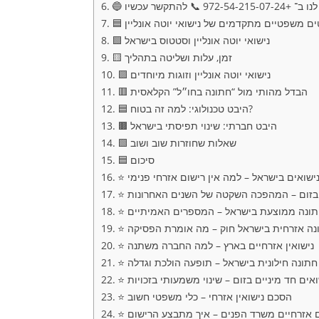
972-54-215- 📞 להתקשר עכשיו
בטים משפטיים מתקדמים של נישואי יוטה אונליין
🟩 נישואי יוטה אונליין וסטטוס בישראל
🟨 זמן, עלות ושליטה בתהליך
🟪 נישואי יוטה אונליין וזוגות מיוחדים
🟥 הבדל מהותי מול “חתונה בחו״ל” הקלאסית
🟦 היבט טכנולוגי: למה זה בטוח?
🟫 היבט חברתי: שינוי תפיסתי בישראל
🟩 שאלות שחוזרות שוב ושוב
🟦 סיכום
 נישואים בישראל – למה אין רישום אזרחי פנימי
ים בזום – המהפכה השקטה של השנים האחרונות
חתונה ממוצעת בישראל – המספרים האמיתיים
תונה אזרחית בישראל חוק – מה אומרת הפסיקה
⭐ נישואין אזרחיים בארץ – למה החברה משתנה
⭐ חתונה חילונית בישראל – תופעה הולכת וגדלה
ישואים חד מיניים בזום – שינוי משמעותי בזכויות
⭐ הסכם נישואין אזרחי – כלי משפטי חשוב
ים אזרחיים משרד הפנים – איך מתבצע הרישום