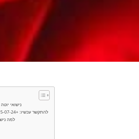
נישואי יוטה אונליין ב־₪ 8️⃣0️⃣
🔵 ליצור קשר ב־WhatsApp (24/7) 📞 להתקשר עכשיו: +972-54-215-07-24
🟩 למה נ