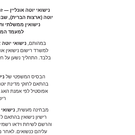
נישואי יוטה אונליין —
יוטה (ארצות הברית), שב
נישואין ממשלתי ות
למעמד המשפ
במהותם,
נישואי יוטה א
למשרד רישום נישואין או 
בלבד. התהליך נשען על חק
הבסיס המשפטי של
ניש
בהתאם לחוקי מדינת יוטה
ריש
מבחינה מעשית,
נישואי י
רישיון נישואין בהתאם ל
והרשם לשיחת וידאו רשמי
עליהם כנשואים. לאחר מ