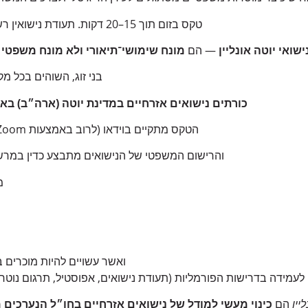
טקס בזום תוך 15–20 דקות. תעודת נישואין רשמית + אפוסטיל מארה״ב.
ישואי יוטה אונליין
— הם
מונח שימושי־תיאורי ולא מונח משפטי
בני זוג, השוהים בכל מ
כורתים נישואים אזרחיים במדינת יוטה (ארה״ב) ב
הטקס מתקיים בוידאו (לרוב באמצעות Zoom) בפני גורם מוסמך ביוטה,
והרישום המשפטי של הנישואים מתבצע כדין במרשם
מ
ואשר עשויים להיות מוכרים 
לעמידה בדרישות הפורמליות (תעודת נישואים, אפוסטיל, תרגום נוטרי
יין
הם
כינוי מעשי למודל של נישואים אזרחיים בחו״ל הנערכים 