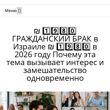
Меню
Свадьбы за границей
Вызов супруга или партнера в Израиль
Онлайн брак в Юте
Свяжитесь 24/7
₪ 1️⃣9️⃣8️⃣0️⃣
ГРАЖДАНСКИЙ БРАК в
Израиле ₪ 1️⃣9️⃣8️⃣0️⃣ в
2026 году Почему эта
тема вызывает интерес и
замешательство
одновременно