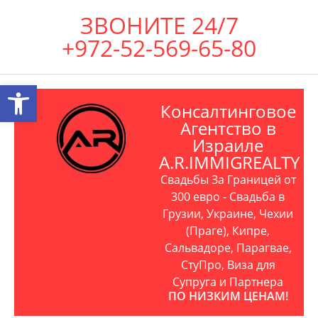
ЗВОНИТЕ 24/7
+972-52-569-65-80
Открыть панель инструментов
Консалтинговое
Агентство в
Израиле
A.R.IMMIGREALTY
Свадьбы За Границей от
300 евро - Свадьба в
Грузии, Украине, Чехии
(Праге), Кипре,
Сальвадоре, Парагвае,
СтуПро, Виза для
Супруга и Партнера
ПО НИЗКИМ ЦЕНАМ!