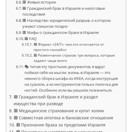
🟥 Живые истории
🟦 Гражданский брак в Израиле и налоговые
последствия
🟥 Наследство: юридический разрыв, о котором
узнают слишком поздно
🟥 Мифы о гражданском браке в Израиле
🟦 FAQ
🟦 Формат «24/7»: чем это отличается от
простого «онлайн»
🟥 Развенчание страхов: три вопроса, которые
задают чаще всего
🎭 Читая эту простыню документов, я вдруг
поймал себя на мысли: жизнь в Израиле — это
немного сборка шкафа из ИКЕА, когда инструкция
на суахили, а из инструментов только пилочка для
ногтей. Особенно если вы решили пожениться.
🟦 Гражданский брак в Израиле и раздел
имущества при разводе
🟥 Медицинское страхование и купат холим
🟦 Совместная ипотека и банковские отношения
🟥 Признание брака за пределами Израиля
🟦 Пенсионные накопления и назначение