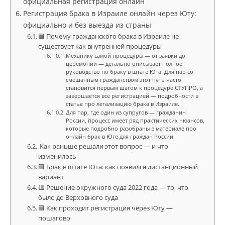
официальная регистрация онлайн
Регистрация брака в Израиле онлайн через Юту:
официально и без выезда из страны
🟦 Почему гражданского брака в Израиле не
существует как внутренней процедуры
Механику самой процедуры — от заявки до
церемонии — детально описывает полное
руководство по браку в штате Юта. Для пар со
смешанным гражданством этот путь часто
становится первым шагом к процедуре СТУПРО, а
завершается всё регистрацией — подробности в
статье про легализацию брака в Израиле.
Для пар, где один из супругов — гражданин
России, процесс имеет ряд практических нюансов,
которые подробно разобраны в материале про
онлайн брак в Юте для граждан России.
Как раньше решали этот вопрос — и что
изменилось
🟦 Брак в штате Юта: как появился дистанционный
вариант
🟥 Решение окружного суда 2022 года — то, что
было до Верховного суда
🟦 Как проходит регистрация через Юту —
пошагово