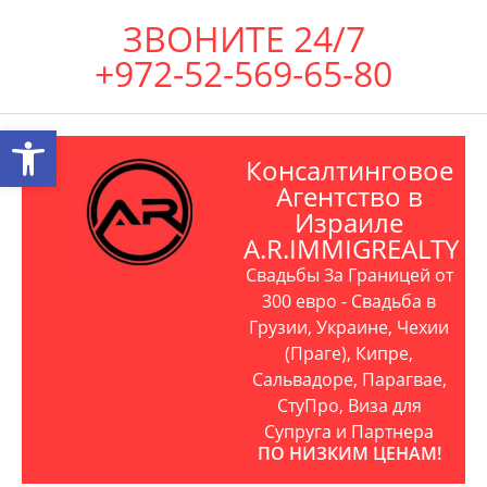
ЗВОНИТЕ 24/7
+972-52-569-65-80
Открыть панель инструментов
Консалтинговое
Агентство в
Израиле
A.R.IMMIGREALTY
Свадьбы За Границей от
300 евро - Свадьба в
Грузии, Украине, Чехии
(Праге), Кипре,
Сальвадоре, Парагвае,
СтуПро, Виза для
Супруга и Партнера
ПО НИЗКИМ ЦЕНАМ!