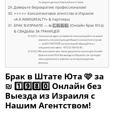
по защите данных) Европейского Союза
Доверьте бюрократию профессионалам!
⭐⭐⭐⭐⭐ Консалтинговое агентство в Израиле
«A.R.IMMIGREALTY» & партнеры
БРАК В ИЗРАИЛЕ — ₪ 1️⃣9️⃣8️⃣0️⃣ (Онлайн брак Юта)
& СВАДЬБЫ ЗА ГРАНИЦЕЙ
Написанное здесь не является консультацией и не может
заменить консультацию для Вашего конкретного случая
— за БЕСПЛАТНОЙ консультацией обращайтесь к
специалистам офиса +972-52-569-65-80.
Мы расскажем вам, какие документы нужны для Онлайн
брака в штате Юта без выезда из Израиля, как проходит
сама церемония и ответим на интересующие вас
вопросы
Брак в Штате
Юта
🩷 за
₪ 1️⃣9️⃣8️⃣0️⃣
Онлайн без
Выезда из Израиля
с
Нашим Агентством!