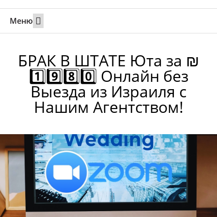
Меню
Свадьбы за границей
Вызов супруга или партнера в Израиль
Онлайн брак в Юте
Свяжитесь 24/7
БРАК В ШТАТЕ Юта за ₪
1️⃣9️⃣8️⃣0️⃣ Онлайн без
Выезда из Израиля с
Нашим Агентством!