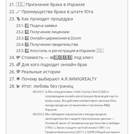
🇮🇱 Признание брака в Израиле
🪄 Преимущества брака в штате Юта
🪜 Как проходит процедура
1️⃣ Подача заявки
2️⃣ Получение лицензии
3️⃣ Онлайн-церемония в Zoom
4️⃣ Получение свидетельства
5️⃣ Апостиль и регистрация в Израиле 🇮🇱
💸 Стоимость — ₪1️⃣9️⃣8️⃣0️⃣ под ключ
🌈 Для кого подходит онлайн-брак
💬 Реальные истории
🌟 Почему выбирают A.R.IMMIGREALTY
💫 Итог: любовь без границ
⚖ Мы сотрудничаем с Utah County Clerk (США) и
сопровождаем онлайн-регистрацию браков для пар по
всему миру. Все действия соответствуют законам Юты,
международным соглашениям и признаны МВД
Израиля.
Мы соблюдаем израильское и международное
законодательство о защите персональных данных —
Основной закон «О человеческом достоинстве и свободе»
(1992 г.), Закон о защите частной жизни (1981 г.) и
Правила безопасности (2017 г.). GDPR (Общий регламент