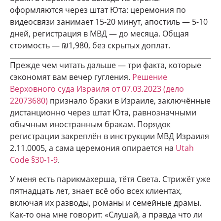
оформляются через штат Юта: церемония по
видеосвязи занимает 15-20 минут, апостиль — 5-10
дней, регистрация в МВД — до месяца. Общая
стоимость — ₪1,980, без скрытых доплат.
Прежде чем читать дальше — три факта, которые
сэкономят вам вечер гугления.
Решение
Верховного суда Израиля от 07.03.2023 (дело
22073680)
признало браки в Израиле, заключённые
дистанционно через штат Юта, равнозначными
обычным иностранным бракам. Порядок
регистрации закреплён в инструкции МВД Израиля
2.11.0005, а сама церемония опирается на
Utah
Code §30-1-9
.
У меня есть парикмахерша, тётя Света. Стрижёт уже
пятнадцать лет, знает всё обо всех клиентах,
включая их разводы, романы и семейные драмы.
Как-то она мне говорит: «Слушай, а правда что ли