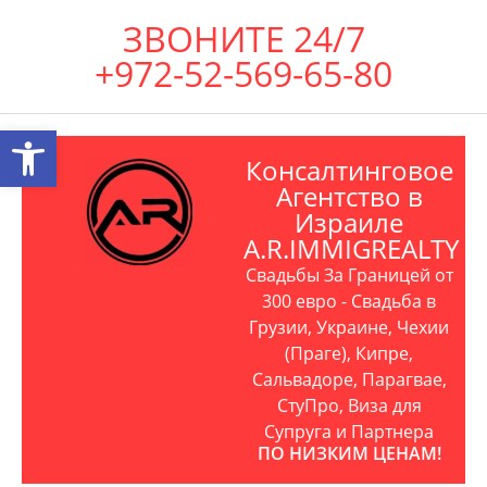
ЗВОНИТЕ 24/7
+972-52-569-65-80
Открыть панель инструментов
Консалтинговое
Агентство в
Израиле
A.R.IMMIGREALTY
Свадьбы За Границей от
300 евро - Свадьба в
Грузии, Украине, Чехии
(Праге), Кипре,
Сальвадоре, Парагвае,
СтуПро, Виза для
Супруга и Партнера
ПО НИЗКИМ ЦЕНАМ!