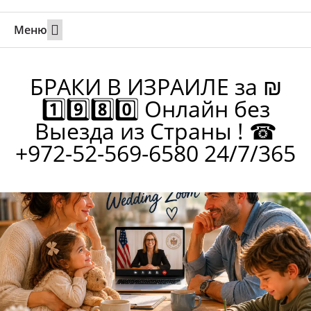
Меню
Свадьбы за границей
Вызов супруга или партнера в Израиль
Онлайн брак в Юте
Свяжитесь 24/7
БРАКИ В ИЗРАИЛЕ за ₪
1️⃣9️⃣8️⃣0️⃣ Онлайн без
Выезда из Страны ! ☎
+972-52-569-6580 24/7/365